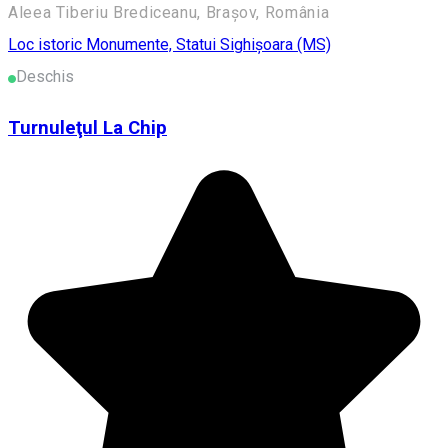
Aleea Tiberiu Brediceanu, Brașov, România
Loc istoric
Monumente, Statui
Sighişoara (MS)
Deschis
Turnuleţul La Chip