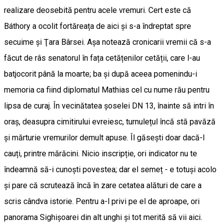
realizare deosebită pentru acele vremuri. Cert este că
Báthory a ocolit fortăreața de aici și s-a îndreptat spre
secuime şi Ţara Bârsei. Așa notează cronicarii vremii că s-a
făcut de râs senatorul în fața cetățenilor cetății, care l-au
batjocorit până la moarte; ba și după aceea pomenindu-i
memoria ca fiind diplomatul Mathias cel cu nume rău pentru
lipsa de curaj. În vecinătatea șoselei DN 13, înainte să intri în
oraș, deasupra cimitirului evreiesc, turnulețul încă stă pavăză
și mărturie vremurilor demult apuse. Îl găsești doar dacă-l
cauți, printre mărăcini. Nicio inscripție, ori indicator nu te
îndeamnă să-i cunoști povestea; dar el semeț - e totuși acolo
și pare că scrutează încă în zare cetatea alături de care a
scris cândva istorie. Pentru a-l privi pe el de aproape, ori
panorama Sighișoarei din alt unghi și tot merită să vii aici.