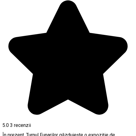
5.0
3
recenzii
În prezent, Turnul Funarilor găzduieşte o expoziţie de