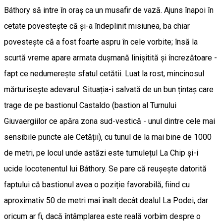
Báthory să intre în oraș ca un musafir de vază. Ajuns înapoi în
cetate povestește că și-a îndeplinit misiunea, ba chiar
povestește că a fost foarte aspru în cele vorbite; însă la
scurtă vreme apare armata dușmană linișitită și încrezătoare -
fapt ce nedumerește sfatul cetătii. Luat la rost, mincinosul
mărturisește adevarul. Situația-i salvată de un bun țintaș care
trage de pe bastionul Castaldo (bastion al Turnului
Giuvaergiilor ce apăra zona sud-vestică - unul dintre cele mai
sensibile puncte ale Cetății), cu tunul de la mai bine de 1000
de metri, pe locul unde astăzi este turnulețul La Chip și-i
ucide locotenentul lui Báthory. Se pare că reușește datorită
faptului că bastionul avea o poziție favorabilă, fiind cu
aproximativ 50 de metri mai înalt decât dealul La Podei, dar
oricum ar fi, dacă întâmplarea este reală vorbim despre o