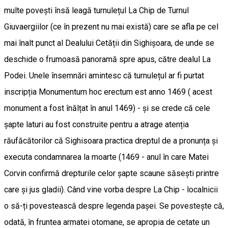
multe povești însă leagă turnulețul La Chip de Turnul
Giuvaergiilor (ce în prezent nu mai există) care se afla pe cel
mai înalt punct al Dealului Cetății din Sighişoara, de unde se
deschide o frumoasă panoramă spre apus, către dealul La
Podei. Unele însemnări amintesc că turnulețul ar fi purtat
inscripția Monumentum hoc erectum est anno 1469 ( acest
monument a fost înălțat în anul 1469) - și se crede că cele
șapte laturi au fost construite pentru a atrage atenția
răufăcătorilor că Sighisoara practica dreptul de a pronunța și
executa condamnarea la moarte (1469 - anul în care Matei
Corvin confirmă drepturile celor șapte scaune săsești printre
care și jus gladii). Când vine vorba despre La Chip - localnicii
o să-ți povestească despre legenda pașei. Se povestește că,
odată, în fruntea armatei otomane, se apropia de cetate un