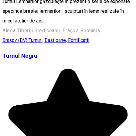
Turnul Lemnarilor găzduieşte în prezent o serie de exponate
specifice breslei lemnarilor - sculpturi în lemn realizate în
micul atelier de aici.
Aleea Tiberiu Brediceanu, Brașov, România
Braşov (BV)
Turnuri, Bastioane, Fortificaţii
Turnul Negru