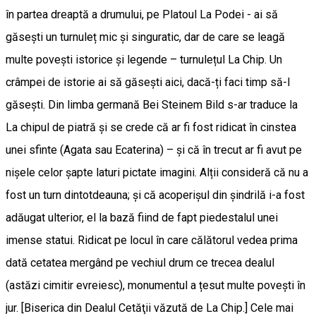
în partea dreaptă a drumului, pe Platoul La Podei - ai să
găsești un turnuleț mic și singuratic, dar de care se leagă
multe povești istorice și legende – turnulețul La Chip. Un
crâmpei de istorie ai să găsești aici, dacă-ți faci timp să-l
găsești. Din limba germană Bei Steinem Bild s-ar traduce la
La chipul de piatră și se crede că ar fi fost ridicat în cinstea
unei sfinte (Agata sau Ecaterina) – și că în trecut ar fi avut pe
nișele celor șapte laturi pictate imagini. Alții consideră că nu a
fost un turn dintotdeauna; și că acoperișul din șindrilă i-a fost
adăugat ulterior, el la bază fiind de fapt piedestalul unei
imense statui. Ridicat pe locul în care călătorul vedea prima
dată cetatea mergând pe vechiul drum ce trecea dealul
(astăzi cimitir evreiesc), monumentul a țesut multe povești în
jur. [Biserica din Dealul Cetăţii văzută de La Chip.] Cele mai