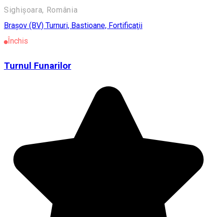
Sighișoara, România
Braşov (BV)
Turnuri, Bastioane, Fortificaţii
Închis
Turnul Funarilor