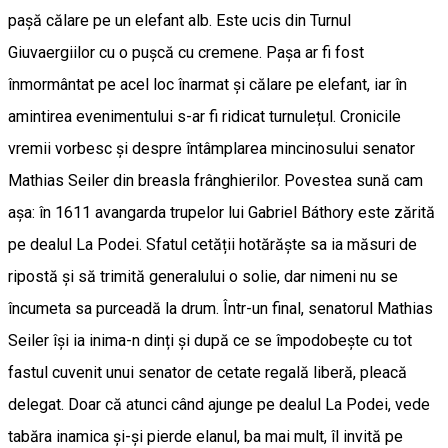
pașă călare pe un elefant alb. Este ucis din Turnul
Giuvaergiilor cu o pușcă cu cremene. Pașa ar fi fost
înmormântat pe acel loc înarmat și călare pe elefant, iar în
amintirea evenimentului s-ar fi ridicat turnulețul. Cronicile
vremii vorbesc şi despre întâmplarea mincinosului senator
Mathias Seiler din breasla frânghierilor. Povestea sună cam
așa: în 1611 avangarda trupelor lui Gabriel Báthory este zărită
pe dealul La Podei. Sfatul cetății hotărăște sa ia măsuri de
ripostă și să trimită generalului o solie, dar nimeni nu se
încumeta sa purceadă la drum. Într-un final, senatorul Mathias
Seiler își ia inima-n dinți și după ce se împodobește cu tot
fastul cuvenit unui senator de cetate regală liberă, pleacă
delegat. Doar că atunci când ajunge pe dealul La Podei, vede
tabăra inamica și-și pierde elanul, ba mai mult, îl invită pe