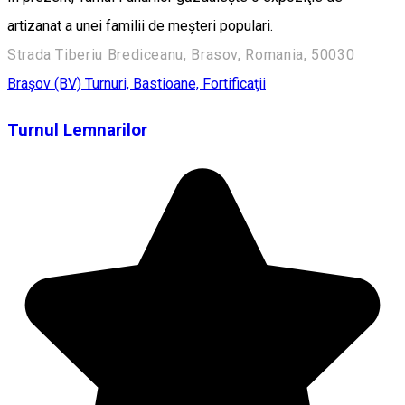
artizanat a unei familii de meşteri populari.
Strada Tiberiu Brediceanu, Brasov, Romania, 50030
Braşov (BV)
Turnuri, Bastioane, Fortificaţii
Turnul Lemnarilor