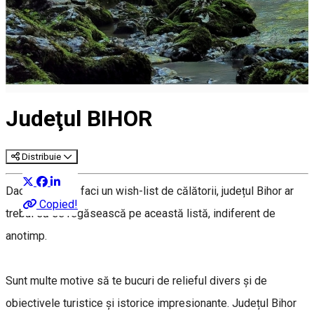
Judeţul BIHOR
Distribuie
Dacă vrei să-ți faci un wish-list de călătorii, județul Bihor ar
Copied!
trebui să se regăsească pe această listă, indiferent de
anotimp.
Sunt multe motive să te bucuri de relieful divers și de
obiectivele turistice și istorice impresionante. Județul Bihor