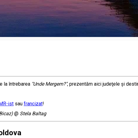
 la întrebarea
"Unde Mergem?"
, prezentăm aici judeţele şi desti
MR-ist
sau
francizat
!
(Bicaz)
@
Stela Baltag
Moldova