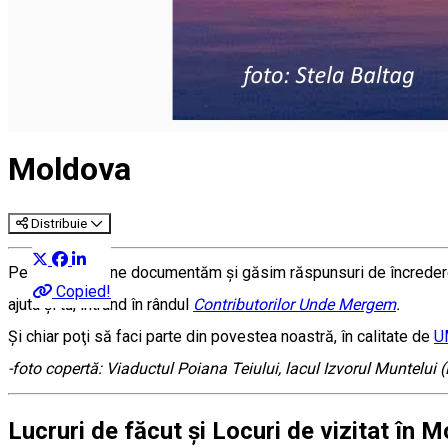
Moldova
Distribuie
Pe măsură ce ne documentăm şi găsim răspunsuri de încredere
Copied!
ajuta şi tu, intrând în rândul
Contributorilor Unde Mergem
.
Şi chiar poţi să faci parte din povestea noastră, în calitate de
U
-foto copertă: Viaductul Poiana Teiului, lacul Izvorul Muntelui 
Lucruri de făcut și Locuri de vizitat în 