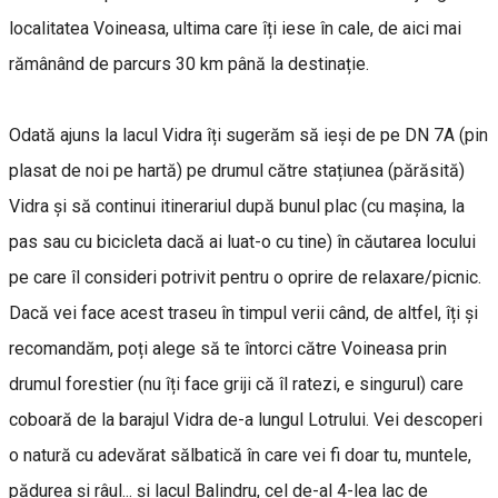
localitatea Voineasa, ultima care îți iese în cale, de aici mai
rămânând de parcurs 30 km până la destinație.
Odată ajuns la lacul Vidra îți sugerăm să ieși de pe DN 7A (pin
plasat de noi pe hartă) pe drumul către stațiunea (părăsită)
Vidra și să continui itinerariul după bunul plac (cu mașina, la
pas sau cu bicicleta dacă ai luat-o cu tine) în căutarea locului
pe care îl consideri potrivit pentru o oprire de relaxare/picnic.
Dacă vei face acest traseu în timpul verii când, de altfel, îți și
recomandăm, poți alege să te întorci către Voineasa prin
drumul forestier (nu îți face griji că îl ratezi, e singurul) care
coboară de la barajul Vidra de-a lungul Lotrului. Vei descoperi
o natură cu adevărat sălbatică în care vei fi doar tu, muntele,
pădurea și râul... și lacul Balindru, cel de-al 4-lea lac de