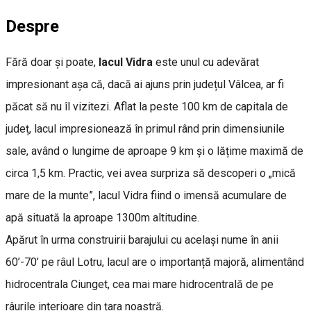
Despre
Fără doar și poate,
lacul Vidra
este unul cu adevărat
impresionant așa că, dacă ai ajuns prin județul Vâlcea, ar fi
păcat să nu îl vizitezi. Aflat la peste 100 km de capitala de
județ, lacul impresionează în primul rând prin dimensiunile
sale, având o lungime de aproape 9 km și o lățime maximă de
circa 1,5 km. Practic, vei avea surpriza să descoperi o „mică
mare de la munte”, lacul Vidra fiind o imensă acumulare de
apă situată la aproape 1300m altitudine.
Apărut în urma construirii barajului cu același nume în anii
60’-70’ pe râul Lotru, lacul are o importanță majoră, alimentând
hidrocentrala Ciunget, cea mai mare hidrocentrală de pe
râurile interioare din țara noastră.