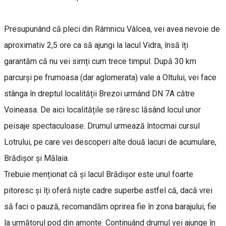
Presupunând că pleci din Râmnicu Vâlcea, vei avea nevoie de
aproximativ 2,5 ore ca să ajungi la lacul Vidra, însă îți
garantăm că nu vei simți cum trece timpul. După 30 km
parcurși pe frumoasa (dar aglomerata) vale a Oltului, vei face
stânga în dreptul localității Brezoi urmând DN 7A către
Voineasa. De aici localitățile se răresc lăsând locul unor
peisaje spectaculoase. Drumul urmează întocmai cursul
Lotrului, pe care vei descoperi alte două lacuri de acumulare,
Brădișor și Mălaia.
Trebuie menționat că și lacul Brădișor este unul foarte
pitoresc şi îți oferă niște cadre superbe astfel că, dacă vrei
să faci o pauză, recomandăm oprirea fie în zona barajului, fie
la următorul pod din amonte. Continuând drumul vei ajunge în