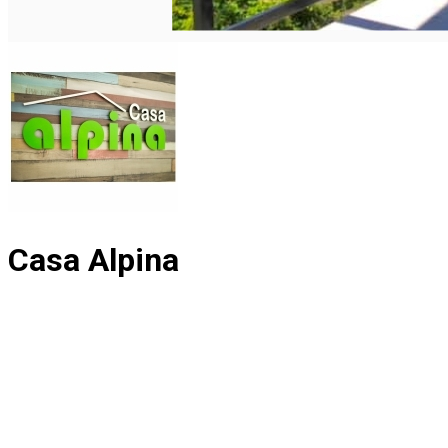
Casa Alpina