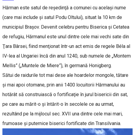
Hărman este satul de reşedinţă a comunei cu acelaşi nume
(care mai include şi satul Podu Oltului), situat la 10 km de
municipiul Braşov. Devenit celebru pentru Biserica şi Cetatea
de refugiu, Hărmanul este unul dintre cele mai vechi sate din
Ţara Bârsei, fiind menţionat într-un act emis de regele Béla al
IV-lea al Ungariei încă din anul 1240, sub numele de „Montem
Mellis” („Muntele de Miere”), în germană Honigberg.
Sătui de raidurile tot mai dese ale hoardelor mongole, tătare
şi mai apoi otomane, prin anii 1400 locuitorii Hărmanului au
hotărât să construiască o fortificaţie în jurul bisericii din sat,
pe care au mărit-o şi întărit-o în secolele ce au urmat,
rezultând pe la mijlocul sec. XVII una dintre cele mai mari,
frumoase şi puternice biserici fortificate din Transilvania.