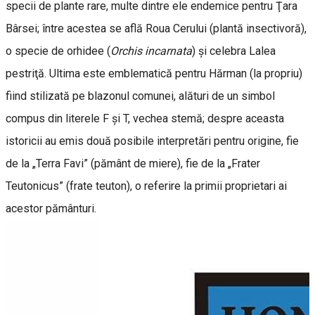
specii de plante rare, multe dintre ele endemice pentru Ţara
Bârsei; între acestea se află Roua Cerului (plantă insectivoră),
o specie de orhidee (
Orchis incarnata
) şi celebra Lalea
pestriţă. Ultima este emblematică pentru Hărman (la propriu)
fiind stilizată pe blazonul comunei, alături de un simbol
compus din literele F şi T, vechea stemă; despre aceasta
istoricii au emis două posibile interpretări pentru origine, fie
de la „Terra Favi” (pământ de miere), fie de la „Frater
Teutonicus” (frate teuton), o referire la primii proprietari ai
acestor pământuri.