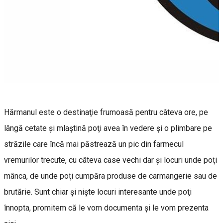
Hărmanul este o destinaţie frumoasă pentru câteva ore, pe
lângă cetate şi mlaştină poţi avea în vedere şi o plimbare pe
străzile care încă mai păstrează un pic din farmecul
vremurilor trecute, cu câteva case vechi dar şi locuri unde poţi
mânca, de unde poţi cumpăra produse de carmangerie sau de
brutărie. Sunt chiar şi nişte locuri interesante unde poţi
înnopta, promitem că le vom documenta şi le vom prezenta