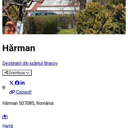
Hărman
Destinaţii din judeţul Braşov
Distribuie
Copied!
Hărman 507085, România
Hartă