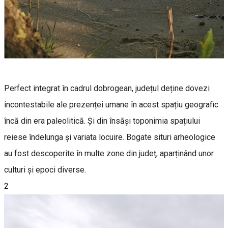
Perfect integrat în cadrul dobrogean, județul deține dovezi
incontestabile ale prezenței umane în acest spațiu geografic
încă din era paleolitică. Și din însăși toponimia spațiului
reiese îndelunga și variata locuire. Bogate situri arheologice
au fost descoperite în multe zone din județ, aparținând unor
culturi și epoci diverse.
2