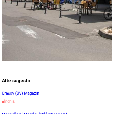
Alte sugestii
Braşov (BV)
Magazin
Închis