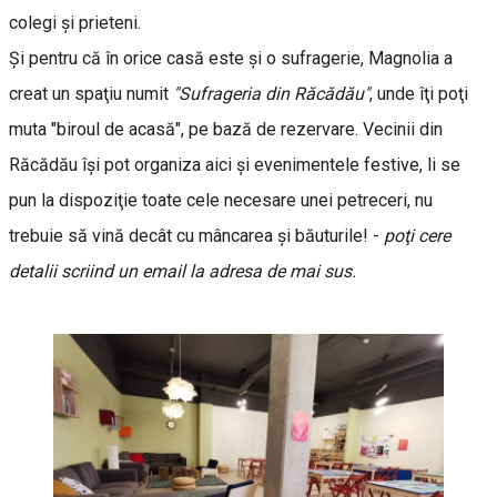
colegi şi prieteni.
Şi pentru că în orice casă este şi o sufragerie, Magnolia a
creat un spaţiu numit
"Sufrageria din Răcădău"
, unde îţi poţi
muta "biroul de acasă", pe bază de rezervare. Vecinii din
Răcădău îşi pot organiza aici şi evenimentele festive, li se
pun la dispoziţie toate cele necesare unei petreceri, nu
trebuie să vină decât cu mâncarea şi băuturile! -
poţi cere
detalii scriind un email la adresa de mai sus.