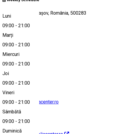
Str. Crişului 18, Braşov, România, 500283
Luni
09:00
-
21:00
Marți
Hartă
09:00
-
21:00
Miercuri
09:00
-
21:00
0268317000
Joi
09:00
-
21:00
Vineri
contact@magnoliacenter.ro
09:00
-
21:00
Sâmbătă
09:00
-
21:00
Duminică