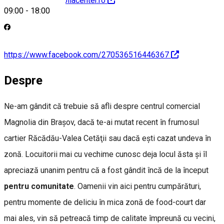
http://www.magnoliacenter.ro
09:00
-
18:00
https://www.facebook.com/270536516446367
Despre
Ne-am gândit că trebuie să afli despre centrul comercial
Magnolia din Braşov, dacă te-ai mutat recent în frumosul
cartier Răcădău-Valea Cetăţii sau dacă eşti cazat undeva în
zonă. Locuitorii mai cu vechime cunosc deja locul ăsta şi îl
apreciază unanim pentru că a fost gândit încă de la început
pentru comunitate
. Oamenii vin aici pentru cumpărături,
pentru momente de deliciu în mica zonă de food-court dar
mai ales, vin să petreacă timp de calitate împreună cu vecini,