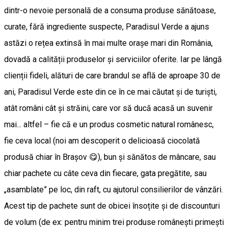
dintr-o nevoie personală de a consuma produse sănătoase,
curate, fără ingrediente suspecte, Paradisul Verde a ajuns
astăzi o rețea extinsă în mai multe orașe mari din România,
dovadă a calității produselor și serviciilor oferite. Iar pe lângă
clienții fideli, alături de care brandul se află de aproape 30 de
ani, Paradisul Verde este din ce în ce mai căutat și de turiști,
atât români cât și străini, care vor să ducă acasă un suvenir
mai... altfel – fie că e un produs cosmetic natural românesc,
fie ceva local (noi am descoperit o delicioasă ciocolată
produsă chiar în Brașov 😋), bun și sănătos de mâncare, sau
chiar pachete cu câte ceva din fiecare, gata pregătite, sau
„asamblate” pe loc, din raft, cu ajutorul consilierilor de vânzări.
Acest tip de pachete sunt de obicei însoțite și de discounturi
de volum (de ex: pentru minim trei produse românești primești