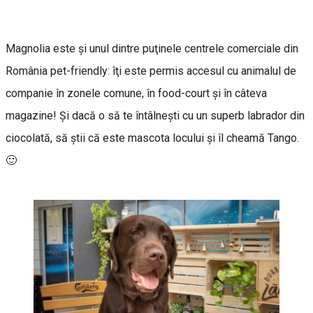
Magnolia este şi unul dintre puţinele centrele comerciale din
România pet-friendly: îţi este permis accesul cu animalul de
companie în zonele comune, în food-court şi în câteva
magazine! Şi dacă o să te întâlneşti cu un superb labrador din
ciocolată, să ştii că este mascota locului şi îl cheamă Tango.
🙂