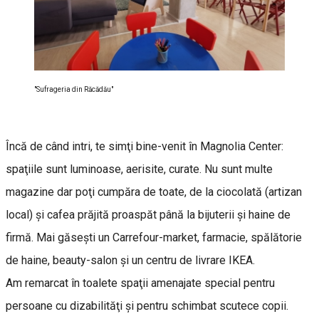
"Sufrageria din Răcădău"
Încă de când intri, te simţi bine-venit în Magnolia Center:
spaţiile sunt luminoase, aerisite, curate. Nu sunt multe
magazine dar poţi cumpăra de toate, de la ciocolată (artizan
local) şi cafea prăjită proaspăt până la bijuterii şi haine de
firmă. Mai găseşti un Carrefour-market, farmacie, spălătorie
de haine, beauty-salon şi un centru de livrare IKEA.
Am remarcat în toalete spaţii amenajate special pentru
persoane cu dizabilităţi şi pentru schimbat scutece copii.