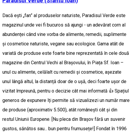
Paradisul Verde (Sfântu Ioan)
Dacă ești „fan” al produselor naturiste, Paradisul Verde este
magazinul unde vei fi bucuros să ajungi - un adevărat corn al
abundenței când vine vorba de alimente, remedii, suplimente
și cosmetice naturiste, vegane sau ecologice. Gama atât de
variată de produse este foarte bine reprezentată în cele două
magazine din Centrul Vechi al Brașovului, în Piața Sf. Ioan –
unul cu alimente, celălalt cu remedii și cosmetice, așezate
unul lângă altul, la distanță doar de o ușă, deci foarte ușor de
vizitat împreună, pentru o decizie cât mai informată 👍 Spațiul
generos de expunere îți permite să vizualizezi un număr mare
de produse (aproximativ 5.500), atât românești cât și din
restul Uniunii Europene. [Nu pleca din Brașov fără un suvenir
gustos, sănătos sau... bun pentru frumusețe!] Fondat în 1996