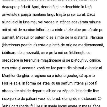
deasupra pădurii. Apoi, deodată, ți se deschide în față
priveliștea: pajiști montane largi, liniște și aer curat. Dacă
ajungi aici în luna mai, vei vedea în stânga adevărata minune:
mii și mii de narcise înflorite, ca niște stele albe presărate pe
pământ. Mirosul lor puternic se simte de la distanță. Narcisa
(Narcissus poeticus) este o plantă de origine mediteraneană,
iubitoare de umezeală, care pe la noi se întâlnește cu
precădere în terenurile mlăștinoase și pe platouri vulcanice,
cum este și această zonă ce fac parte din platoul vulcanic al
Munților Gurghiu, o regiune cu o istorie geologică aparte.
Florile sale, în formă de stea, au un parfum intens și pot fi
observate aici de departe, albind ca zăpada întinderile line
înconjurate de pâlcuri verzi de brad, alun și de mesteceni. 😍
[Albă ca zăpada 😍] Deși în unele locuri apare în masă, face