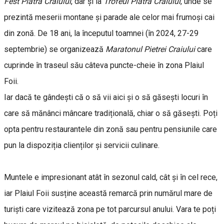
Fest Piatra Craiului
, dar și la
Trofeul Piatra Craiului
, unde se
prezintă meserii montane și parade ale celor mai frumoși cai
din zonă. De 18 ani, la începutul toamnei (în 2024, 27-29
septembrie) se organizează
Maratonul Pietrei Craiului
care
cuprinde în traseul său câteva puncte-cheie în zona Plaiul
Foii.
Iar dacă te gândești că o să vii aici și o să găsești locuri în
care să mănânci mâncare tradițională, chiar o să găsești. Poți
opta pentru restaurantele din zonă sau pentru pensiunile care
pun la dispoziția clienților și servicii culinare.
Muntele e impresionant atât în sezonul cald, cât și în cel rece,
iar Plaiul Foii susține această remarcă prin numărul mare de
turiști care vizitează zona pe tot parcursul anului. Vara te poți