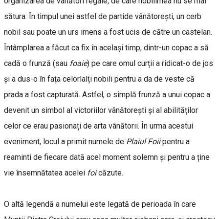
organizarea de vânători regale, de care nobilimea nu se mai
sătura. În timpul unei astfel de partide vânătorești, un cerb
nobil sau poate un urs imens a fost ucis de către un castelan.
Întâmplarea a făcut ca fix în același timp, dintr-un copac a să
cadă o frunză (sau
foaie
) pe care omul curții a ridicat-o de jos
și a dus-o în fața celorlalți nobili pentru a da de veste că
prada a fost capturată. Astfel, o simplă frunză a unui copac a
devenit un simbol al victoriilor vânătorești și al abilităților
celor ce erau pasionați de arta vânătorii. În urma acestui
eveniment, locul a primit numele de
Plaiul Foii
pentru a
reaminti de fiecare dată acel moment solemn și pentru a ține
vie însemnătatea acelei
foi
căzute.
O altă legendă a numelui este legată de perioada în care