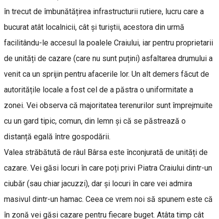
în trecut de îmbunătățirea infrastructurii rutiere, lucru care a
bucurat atât localnicii, cât și turiștii, acestora din urmă
facilitându-le accesul la poalele Craiului, iar pentru proprietarii
de unități de cazare (care nu sunt puțini) asfaltarea drumului a
venit ca un sprijin pentru afacerile lor. Un alt demers făcut de
autoritățile locale a fost cel de a păstra o uniformitate a
zonei. Vei observa că majoritatea terenurilor sunt împrejmuite
cu un gard tipic, comun, din lemn și că se păstrează o
distanță egală între gospodării.
Valea străbătută de râul Bârsa este înconjurată de unități de
cazare. Vei găsi locuri în care poți privi Piatra Craiului dintr-un
ciubăr (sau chiar jacuzzi), dar și locuri în care vei admira
masivul dintr-un hamac. Ceea ce vrem noi să spunem este că
în zonă vei găsi cazare pentru fiecare buget. Atâta timp cât