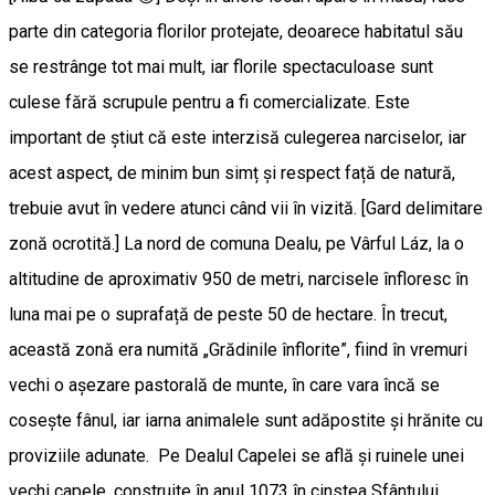
parte din categoria florilor protejate, deoarece habitatul său
se restrânge tot mai mult, iar florile spectaculoase sunt
culese fără scrupule pentru a fi comercializate. Este
important de știut că este interzisă culegerea narciselor, iar
acest aspect, de minim bun simț și respect față de natură,
trebuie avut în vedere atunci când vii în vizită. [Gard delimitare
zonă ocrotită.] La nord de comuna Dealu, pe Vârful Láz, la o
altitudine de aproximativ 950 de metri, narcisele înfloresc în
luna mai pe o suprafață de peste 50 de hectare. În trecut,
această zonă era numită „Grădinile înflorite”, fiind în vremuri
vechi o așezare pastorală de munte, în care vara încă se
cosește fânul, iar iarna animalele sunt adăpostite și hrănite cu
proviziile adunate. Pe Dealul Capelei se află și ruinele unei
vechi capele, construite în anul 1073 în cinstea Sfântului