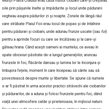
Munții Piatra Craiului erau casa multor ciobani care-și creșteau
oile prin pășunile înalte și împădurite și locul unde pădurarii
vegheau asupra pădurilor zi și noapte. Zonele de lângă râul
care străbate Plaiul Foii erau locul de popas și de întâlnire
pentru pădurari și ciobani, unde adunau frunze uscate (sau
foi
)
pentru a aprinde focuri cu care se încălzeau și la care-și
găteau hrana. Când acești oameni ai muntelui, ce aveau în
spate obiceiuri păstrate de-a lungul generațiilor, aruncau
frunzele în foc, flăcările dansau și lumina lor le înconjura și
îmbujora fețele, moment în care începeau să cânte sau să
povestească despre munte și libertate. Se spune că numele
s-ar fi păstrat în urma acestor practici străvechi ale ciobanilor
și pădurarilor, de a aduna și folosi frunzele pentru foc, dând
viață unei atmosfere calde și prietenoase, în mijlocul naturii.