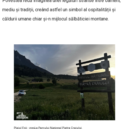
Povestea redă imaginea unei legături strânse între oameni,
mediu și tradiții, creând astfel un simbol al ospitalității și
căldurii umane chiar și-n mijlocul sălbăticiei montane.
Plaiul Foii - zonă a Parcului Național Piatra Craiului.