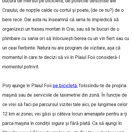
bucura de mersul pe bicicletă, de potecile deschise ale
Craiului, de nopțile calde cu cortul și poate, (de ce nu?) de o
bere rece. Dar asta nu înseamnă că iarna te împiedică să
organizezi un traseu montan în Crai, sau să te bucuri de o
plimbare cu sania ori să înlocuiești berea cu un vin fiert sau cu
un ceai fierbinte. Natura nu are program de vizitare, așa că
momentul în care te decizi să vii în Plaiul Foii consideră-l
momentul potrivit.
Poți ajunge în Plaiul Foii
pe bicicletă
, folosindu-te de propria
mașină sau de serviciile de taximetrie din zonă. În funcție de
ce vrei să faci pe parcursul vizitei tale aici, pe lungimea celor
12 km ai zonei, vei găsi și câteva locuri amenajate pentru a-ți
parca mașina în condiții sigure și fără plată. Ca să ajungi în