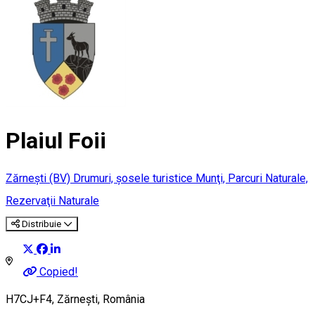
Plaiul Foii
Zărneşti (BV)
Drumuri, şosele turistice
Munţi, Parcuri Naturale,
Rezervaţii Naturale
Distribuie
Copied!
H7CJ+F4, Zărnești, România