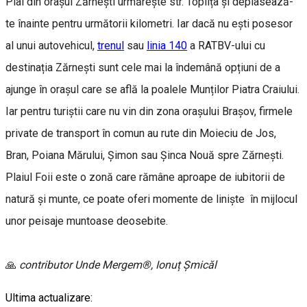
Plai din orașul Zărnești urmărește str. Toplița și deplasează-
te înainte pentru următorii kilometri. Iar dacă nu ești posesor
al unui autovehicul,
trenul
sau
linia 140
a RATBV-ului cu
destinația Zărnești sunt cele mai la îndemână opțiuni de a
ajunge în orașul care se află la poalele Munților Piatra Craiului.
Iar pentru turiștii care nu vin din zona orașului Brașov, firmele
private de transport în comun au rute din Moieciu de Jos,
Bran, Poiana Mărului, Șimon sau Șinca Nouă spre Zărnești.
Plaiul Foii este o zonă care rămâne aproape de iubitorii de
natură și munte, ce poate oferi momente de liniște în mijlocul
unor peisaje muntoase deosebite.
🙏
contributor Unde Mergem®, Ionuț Șmicăl
Ultima actualizare: