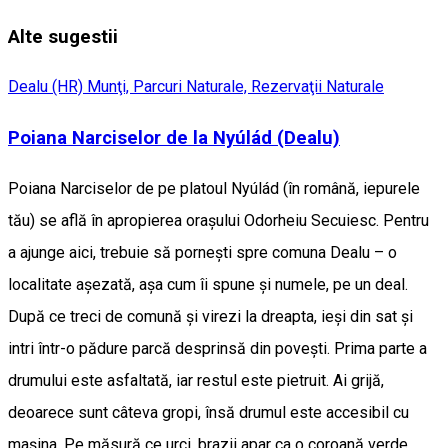
Alte sugestii
Dealu (HR)
Munţi, Parcuri Naturale, Rezervaţii Naturale
Poiana Narciselor de la Nyúlád (Dealu)
Poiana Narciselor de pe platoul Nyúlád (în română, iepurele
tău) se află în apropierea orașului Odorheiu Secuiesc. Pentru
a ajunge aici, trebuie să pornești spre comuna Dealu – o
localitate așezată, așa cum îi spune și numele, pe un deal.
După ce treci de comună și virezi la dreapta, ieși din sat și
intri într-o pădure parcă desprinsă din povești. Prima parte a
drumului este asfaltată, iar restul este pietruit. Ai grijă,
deoarece sunt câteva gropi, însă drumul este accesibil cu
mașina. Pe măsură ce urci, brazii apar ca o coroană verde