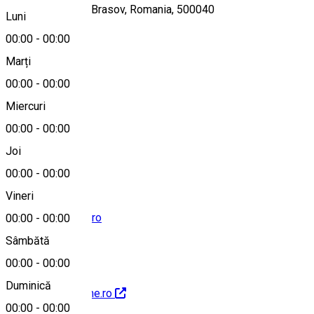
Str. Closca nr. 52, Brasov, Romania, 500040
Luni
00:00
-
00:00
Marți
Hartă
00:00
-
00:00
Miercuri
00:00
-
00:00
0744321093
Joi
00:00
-
00:00
Vineri
contact@riunione.ro
00:00
-
00:00
Sâmbătă
00:00
-
00:00
Duminică
http://www.riunione.ro
00:00
-
00:00