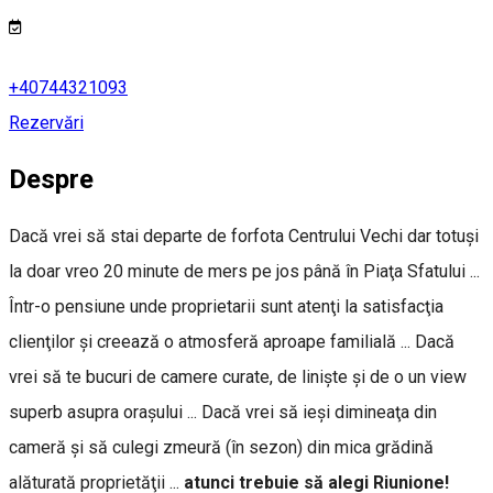
+40744321093
Rezervări
Despre
Dacă vrei să stai departe de forfota Centrului Vechi dar totuşi
la doar vreo 20 minute de mers pe jos până în Piaţa Sfatului ...
Într-o pensiune unde proprietarii sunt atenţi la satisfacţia
clienţilor şi creează o atmosferă aproape familială ... Dacă
vrei să te bucuri de camere curate, de linişte şi de o un view
superb asupra oraşului ... Dacă vrei să ieşi dimineaţa din
cameră şi să culegi zmeură (în sezon) din mica grădină
alăturată proprietăţii
...
atunci trebuie să alegi Riunione!