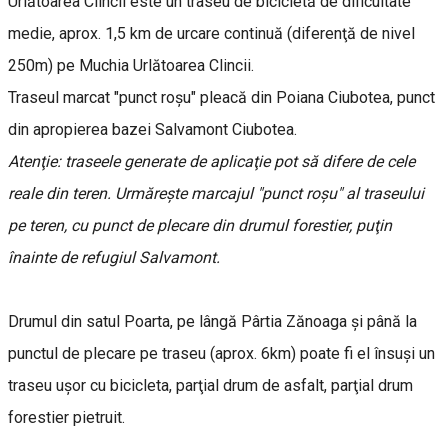
Urlătoarea Clincii este un traseu de bicicletă de dificultate
medie, aprox. 1,5 km de urcare continuă (diferenţă de nivel
250m) pe Muchia Urlătoarea Clincii.
Traseul marcat "punct roşu" pleacă din Poiana Ciubotea, punct
din apropierea bazei Salvamont Ciubotea.
Atenţie: traseele generate de aplicaţie pot să difere de cele
reale din teren. Urmăreşte marcajul "punct roşu" al traseului
pe teren, cu punct de plecare din drumul forestier, puţin
înainte de refugiul Salvamont.
Drumul din satul Poarta, pe lângă Pârtia Zănoaga şi până la
punctul de plecare pe traseu (aprox. 6km) poate fi el însuşi un
traseu uşor cu bicicleta, parţial drum de asfalt, parţial drum
forestier pietruit.