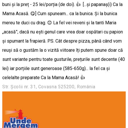
buni și la preț - 25 lei/porția (de doi). 👍 [...și papanaș(i) Ca la
Mama Acasă. 😋] Cum spuneam... ca la bunica. Şi la bunica
mereu te duci cu drag. 😊 La fel vei reveni și la tanti Maria
„acasă”; dacă nu ești genul care vrea doar ospătari cu papion
și spumant la frapieră. P.S. Cât despre pizza, până când vom
reuși să o gustăm la o vizită viitoare îți putem spune doar că
sunt variante pentru toate gusturile, prețurile sunt decente (40
lei) iar porțiile sunt generoase (585-650g)... la fel ca și
celelalte preparate Ca la Mama Acasă! 👍
Str. Şcolii nr. 31, Covasna 525200, România