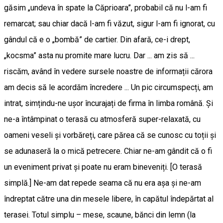
găsim „undeva în spate la Căprioara”, probabil că nu l-am fi
remarcat; sau chiar dacă l-am fi văzut, sigur l-am fi ignorat, cu
gândul că e o „bombă” de cartier. Din afară, ce-i drept,
„kocsma” asta nu promite mare lucru. Dar ... am zis să ...
riscăm, având în vedere sursele noastre de informații cărora
am decis să le acordăm încredere ... Un pic circumspecți, am
intrat, simțindu-ne ușor încurajați de firma în limba română. Și
ne-a întâmpinat o terasă cu atmosferă super-relaxată, cu
oameni veseli și vorbăreți, care părea că se cunosc cu toții și
se adunaseră la o mică petrecere. Chiar ne-am gândit că o fi
un eveniment privat și poate nu eram bineveniți. [O terasă
simplă.] Ne-am dat repede seama că nu era așa și ne-am
îndreptat către una din mesele libere, în capătul îndepărtat al
terasei. Totul simplu – mese, scaune, bănci din lemn (la