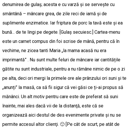
denumirea de gulaș; acesta e cu varză și se servește cu
smântână – mâncare grea, de zile reci de iarnă și de
suplimente enzimatice. Iar friptura de porc la tavă este şi ea
bună... de te lingi pe degete. [Gulaş secuiesc.] Cartea-menu
este un carnet compus din foi scrise de mână, pentru că în
vechime, ne zicea tanti Maria „la mama acasă nu era
imprimantă” . Nu sunt multe feluri de mâncare iar cantitățile
gătite nu sunt industriale, pentru a nu rămâne nimic de pe o zi
pe alta, deci ori mergi la primele ore ale prânzului ori suni și te
„anunți” la masă, ca să fii sigur că vei găsi ce ți-ai propus să
mănânci. Un alt motiv pentru care este de preferat să suni
înainte, mai ales dacă vii de la distanţă, este că se
organizează aici destul de des evenimente private şi nu se
permite accesul altor clienţi. 🙂 [Pe cât de scurt, pe atât de