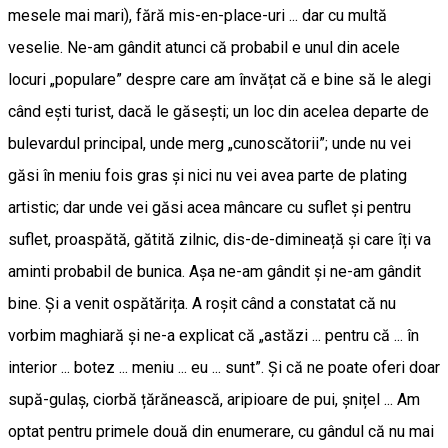
mesele mai mari), fără mis-en-place-uri ... dar cu multă
veselie. Ne-am gândit atunci că probabil e unul din acele
locuri „populare” despre care am învățat că e bine să le alegi
când ești turist, dacă le găsești; un loc din acelea departe de
bulevardul principal, unde merg „cunoscătorii”; unde nu vei
găsi în meniu fois gras și nici nu vei avea parte de plating
artistic; dar unde vei găsi acea mâncare cu suflet și pentru
suflet, proaspătă, gătită zilnic, dis-de-dimineață și care îți va
aminti probabil de bunica. Așa ne-am gândit și ne-am gândit
bine. Și a venit ospătărița. A roșit când a constatat că nu
vorbim maghiară și ne-a explicat că „astăzi ... pentru că ... în
interior ... botez ... meniu ... eu ... sunt”. Și că ne poate oferi doar
supă-gulaș, ciorbă țărănească, aripioare de pui, șnițel ... Am
optat pentru primele două din enumerare, cu gândul că nu mai