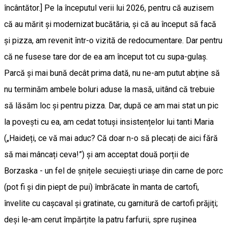
încântător.] Pe la începutul verii lui 2026, pentru că auzisem
că au mărit și modernizat bucătăria, și că au început să facă
și pizza, am revenit într-o vizită de redocumentare. Dar pentru
că ne fusese tare dor de ea am început tot cu supa-gulaș.
Parcă și mai bună decât prima dată, nu ne-am putut abține să
nu terminăm ambele boluri aduse la masă, uitând că trebuie
să lăsăm loc și pentru pizza. Dar, după ce am mai stat un pic
la povești cu ea, am cedat totuși insistențelor lui tanti Maria
(„Haideți, ce vă mai aduc? Că doar n-o să plecați de aici fără
să mai mâncați ceva!”) și am acceptat două porții de
Borzaska - un fel de șnițele secuiești uriașe din carne de porc
(pot fi și din piept de pui) îmbrăcate în manta de cartofi,
învelite cu cașcaval și gratinate, cu garnitură de cartofi prăjiți;
deși le-am cerut împărțite la patru farfurii, spre rușinea