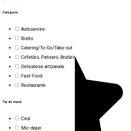
1
rezultat
Covasna (CV)
Restaurante
Categorie:
Deschis
Autoservire
Ca la Mama Acasă
Bistro
Catering/To-Go/Take-out
Cofetării, Patiserii, Brutării
Delicatese artizanale
Fast-Food
Restaurante
Tip de masă:
Cină
Mic-dejun