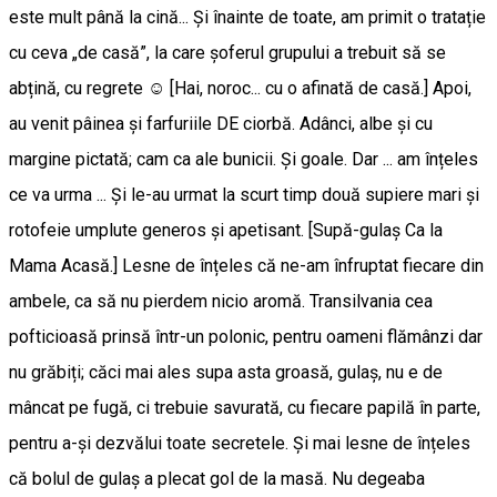
este mult până la cină... Și înainte de toate, am primit o tratație
cu ceva „de casă”, la care șoferul grupului a trebuit să se
abțină, cu regrete ☺️ [Hai, noroc... cu o afinată de casă.] Apoi,
au venit pâinea și farfuriile DE ciorbă. Adânci, albe și cu
margine pictată; cam ca ale bunicii. Și goale. Dar ... am înțeles
ce va urma ... Și le-au urmat la scurt timp două supiere mari și
rotofeie umplute generos și apetisant. [Supă-gulaș Ca la
Mama Acasă.] Lesne de înțeles că ne-am înfruptat fiecare din
ambele, ca să nu pierdem nicio aromă. Transilvania cea
pofticioasă prinsă într-un polonic, pentru oameni flămânzi dar
nu grăbiți; căci mai ales supa asta groasă, gulaș, nu e de
mâncat pe fugă, ci trebuie savurată, cu fiecare papilă în parte,
pentru a-și dezvălui toate secretele. Și mai lesne de înțeles
că bolul de gulaș a plecat gol de la masă. Nu degeaba