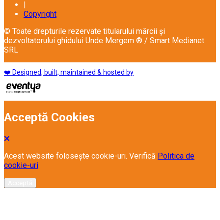
|
Copyright
© Toate drepturile rezervate titularului mărcii și
dezvoltatorului ghidului Unde Mergem ® / Smart Medianet
SRL
❤️ Designed, built, maintained & hosted by
Acceptă Cookies
Acest website folosește cookie-uri. Verifică
Politica de
cookie-uri
Acceptă