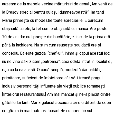
auzeam de la mesele vecine mărturisiri de genul „Am venit de
la Brașov special pentru gulașul dumneavoastră”. Iar tanti
Maria primește cu modestie toate aprecierile. E oarecum
obișnuită cu ele, la fel cum e obișnuită cu munca. Are peste
70 de ani dar nu lipsește din bucătărie, zilnic, de la prima oră
până la închidere. Nu știm cum reușește sau dacă are și
concediu. Ea este gazda, “chef-ul”, inima și capul acestui loc;
nu ne vine să-i zicem „patroană”, căci odată intrat în localul ei,
ești ca la ea acasă. O casă simplă, modestă dar caldă și
primitoare; suficient de îmbietoare cât să-i treacă pragul
inclusiv personalități influente ale vieții publice românești.
[Interiorul restaurantului.] Am mai mâncat și ne-a plăcut dintre
gătelile lui tanti Maria gulașul secuiesc care e diferit de ceea
ce găsim în mai toate restaurantele cu specific sub