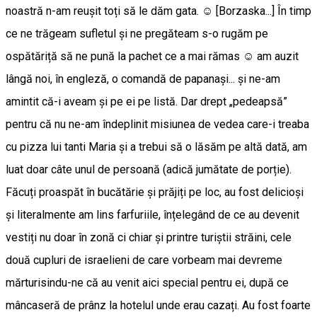
noastră n-am reușit toți să le dăm gata. ☺️ [Borzaska...] În timp
ce ne trăgeam sufletul și ne pregăteam s-o rugăm pe
ospătăriță să ne pună la pachet ce a mai rămas ☺️ am auzit
lângă noi, în engleză, o comandă de papanași... și ne-am
amintit că-i aveam și pe ei pe listă. Dar drept „pedeapsă”
pentru că nu ne-am îndeplinit misiunea de vedea care-i treaba
cu pizza lui tanti Maria și a trebui să o lăsăm pe altă dată, am
luat doar câte unul de persoană (adică jumătate de porție).
Făcuți proaspăt în bucătărie și prăjiți pe loc, au fost delicioși
și literalmente am lins farfuriile, înțelegând de ce au devenit
vestiți nu doar în zonă ci chiar și printre turiștii străini, cele
două cupluri de israelieni de care vorbeam mai devreme
mărturisindu-ne că au venit aici special pentru ei, după ce
mâncaseră de prânz la hotelul unde erau cazați. Au fost foarte