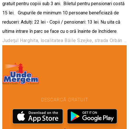
gratuit pentru copiii sub 3 ani. Biletul pentru pensionari costă
15 lei. Grupurile de minimum 10 persoane beneficiază de
reduceri: Adulți: 22 lei - Copii / pensionari: 13 lei. Nu uita că
ultima intrare în parc se face cu o oră înainte de închidere.
Judeţul Harghita, localitatea Băile Szejke, strada Orbán Balázs, nr. 184
DESCARCĂ GRATUIT