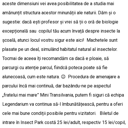
aceste dimensiuni vei avea posibilitatea de a studia mai
amănunțit structura acestor minunății ale naturii. Dăm și o
sugestie: dacă ești profesor și vrei să ții o oră de biologie
excepțională sau copilul tău acum învață despre insecte la
școală, atunci locul vostru sigur este aici! Machetele sunt
plasate pe un deal, simulând habitatul natural al insectelor.
Tocmai de aceea îți recomandăm ca dacă e ploaie, să
parcurgi cu atenție parcul, fiindcă poteca poate să fie
alunecoasă, cum este natura. 😉 Procedura de amenajare a
parcului încă mai continuă, dar bazându-ne pe aspectul
„fratelui mai mare” Mini Transilvania, putem fi siguri că echipa
Legendarium va continua să-l îmbunătățească, pentru a oferi
cele mai bune condiții posibile pentru vizitatori. Biletul de
intrare în Insect Park costă 25 lei/adult, respectiv 15 lei/copil,