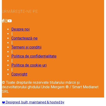
URMĂREȘTE-NE PE
Despre noi
|
Contactează-ne
|
Termeni și condiții
|
Politica de confidențialitate
|
Politica de cookie-uri
|
Copyright
© Toate drepturile rezervate titularului mărcii și
dezvoltatorului ghidului Unde Mergem ® / Smart Medianet
SRL
❤️ Designed, built, maintained & hosted by