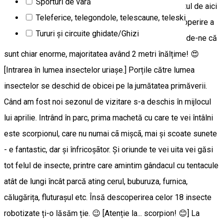
Sporturi de vară
intri și acolo, vei beneficia de o reducere 10% la biletul de aici
Teleferice, telegondole, telescaune, teleski
😉). Dupã aceea poate să înceapă aventura de descoperire a
Tururi şi circuite ghidate/Ghizi
machetelor insectelor uriașe. Când spunem uriaș, crede-ne că
sunt chiar enorme, majoritatea având 2 metri înălțime! 😍
[Intrarea în lumea insectelor uriașe.] Porțile către lumea
insectelor se deschid de obicei pe la jumătatea primăverii.
Când am fost noi sezonul de vizitare s-a deschis în mijlocul
lui aprilie. Intrând în parc, prima machetă cu care te vei întâlni
este scorpionul, care nu numai cã mișcã, mai și scoate sunete
- e fantastic, dar și înfricoșãtor. Și oriunde te vei uita vei găsi
tot felul de insecte, printre care amintim gândacul cu tentacule
atât de lungi încât parcă ating cerul, buburuza, furnica,
călugărița, fluturașul etc. Însă descoperirea celor 18 insecte
robotizate ți-o lăsăm ție. 😉 [Atenție la... scorpion! 😊] La