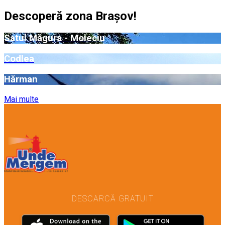
Descoperă zona Brașov!
Satul Măgura - Moieciu
Codlea
Hărman
Mai multe
DESCARCĂ GRATUIT