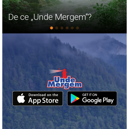
ns la întrebarea „Unde Mergem”?
 în România
De ce „Unde Mergem”?