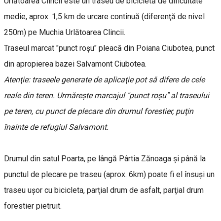
Urlătoarea Clincii este un traseu de bicicletă de dificultate
medie, aprox. 1,5 km de urcare continuă (diferenţă de nivel
250m) pe Muchia Urlătoarea Clincii.
Traseul marcat "punct roşu" pleacă din Poiana Ciubotea, punct
din apropierea bazei Salvamont Ciubotea.
Atenţie: traseele generate de aplicaţie pot să difere de cele
reale din teren. Urmăreşte marcajul "punct roşu" al traseului
pe teren, cu punct de plecare din drumul forestier, puţin
înainte de refugiul Salvamont.
Drumul din satul Poarta, pe lângă Pârtia Zănoaga şi până la
punctul de plecare pe traseu (aprox. 6km) poate fi el însuşi un
traseu uşor cu bicicleta, parţial drum de asfalt, parţial drum
forestier pietruit.