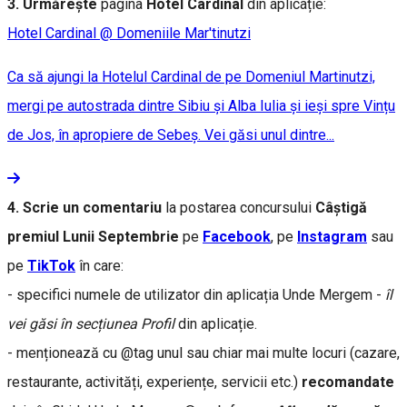
3.
Urmărește
pagina
Hotel Cardinal
din aplicație:
Hotel Cardinal @ Domeniile Mar'tinutzi
Ca să ajungi la Hotelul Cardinal de pe Domeniul Martinutzi,
mergi pe autostrada dintre Sibiu și Alba Iulia și ieși spre Vințu
de Jos, în apropiere de Sebeș. Vei găsi unul dintre...
4. Scrie un comentariu
la postarea concursului
Câştigă
premiul Lunii Septembrie
pe
Facebook
, pe
Instagram
sau
pe
TikTok
în care:
- specifici numele de utilizator din aplicația Unde Mergem -
îl
vei găsi în secțiunea Profil
din aplicație.
- menționează cu @tag unul sau chiar mai multe locuri (cazare,
restaurante, activități, experiențe, servicii etc.)
recomandate