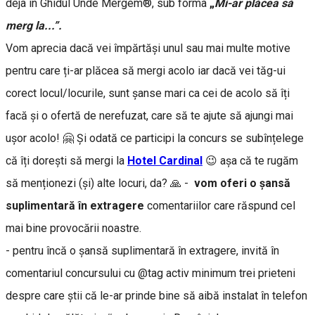
deja în Ghidul Unde Mergem®, sub forma
„
Mi-ar plăcea să
merg la...”.
Vom aprecia dacă vei împărtăși unul sau mai multe motive
pentru care ți-ar plăcea să mergi acolo iar dacă vei tăg-ui
corect locul/locurile, sunt șanse mari ca cei de acolo să îți
facă și o ofertă de nerefuzat, care să te ajute să ajungi mai
ușor acolo! 🤗 Și odată ce participi la concurs se subînțelege
că îți dorești să mergi la
Hotel Cardinal
😉 așa că te rugăm
să menționezi (și) alte locuri, da? 🙏 -
vom oferi o șansă
suplimentară în extragere
comentariilor care răspund cel
mai bine provocării noastre.
- pentru încă o șansă suplimentară în extragere, invită în
comentariul concursului cu @tag activ minimum trei prieteni
despre care știi că le-ar prinde bine să aibă instalat în telefon