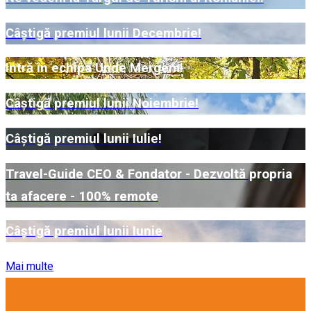
Câştigă premiul lunii Decembrie!
Intră în echipa Unde Mergem!
Câştigă premiul lunii Noiembrie!
Câştigă premiul lunii Iulie!
Travel-Guide CEO & Fondator - Dezvoltă propria
ta afacere - 100% remote
Câştigă premiul lunii Iunie
Mai multe