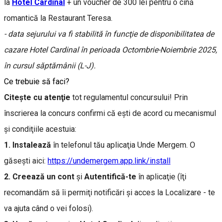
la
Hotel Cardinal
+ un voucher de 300 lei pentru o cină
romantică la Restaurant Teresa.
- data sejurului va fi stabilită în funcţie de disponibilitatea de
cazare Hotel Cardinal în perioada Octombrie-Noiembrie 2025,
în cursul săptămânii (L-J).
Ce trebuie să faci?
Citeşte cu atenţie
tot regulamentul concursului! Prin
înscrierea la concurs confirmi că eşti de acord cu mecanismul
şi condiţiile acestuia:
1. Instalează
în telefonul tău aplicaţia Unde Mergem. O
găseşti aici:
https://undemergem.app.link/install
2. Creează un cont
şi
Autentifică-te
în aplicaţie (îţi
recomandăm să îi permiţi notificări și acces la Localizare - te
va ajuta când o vei folosi).