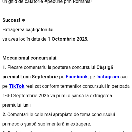
un ghid de călătorie #pebune prin România!
Succes!
🍀
Extragerea câştigătorului
va avea loc în data de
1 Octombrie 2025
.
Mecanismul concursului:
1.
Fiecare comentariu la postarea concursului
Câştigă
premiul Lunii Septembrie
pe
Facebook
, pe
Instagram
sau
pe
TikTok
realizat
conform termenilor concursului în perioada
1-30 Septembrie 2025 va primi o şansă la extragerea
premiului lunii.
2.
Comentariile cele mai apropiate de tema concursului
primesc o șansă suplimentară în extragere.