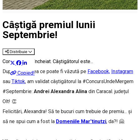
Câştigă premiul lunii
Septembrie!
Distribuie
Concursul s-a încheiat. Câştigătorul este...
După extragerea ce poate fi văzută pe
Facebook,
Instagram
Copied!
sau
Tiktok
, am validat câștigătorul la #ConcursUndeMergem
#Septembrie:
Andrei Alexandra Alina
din Caracal. județul
Olt! 👏
Felicitări, Alexandra! Să te bucuri cum trebuie de premiu... și
să ne spui cum a fost la
Domeniile Mar'tinutzi
, da?! 🤗