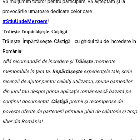
Vă mulțumim tuturor pentru participare, vă așteptăm și la
provocările umătoare dedicate celor care
#StiuUndeMergem
!
𝐓𝐫𝐚̆𝐢𝐞𝐬̧𝐭𝐞. 𝐈̂𝐦𝐩𝐚̆𝐫𝐭𝐚̆𝐬̧𝐞𝐬̧𝐭𝐞. 𝐂𝐚̂𝐬̧𝐭𝐢𝐠𝐚̆.
Trăieşte. Împărtăşeşte. Câştigă... cu ghidul tău de încredere în
România!
Află recomandări de încredere şi
Trăieşte
momente
memorabile în ţara ta.
Împărtăşeşte
experienţele tale, scrie
recenzii de ajutor pentru ceilalţi utilizatori, spune oamenilor
din jurul tău despre prima aplicaţie românească bazată pe
conţinut documentat.
Câştigă
premii şi recompense de
poveste oferite de partenerii primului ghid de călătorie și timp
liber din România!