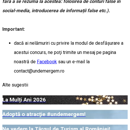
fără a se rezuma la acestea: folosirea de conturi false în
social-media, introducerea de informații false etc.).
Important:
dacă ai nelămuriri cu privire la modul de desfăşurare a
acestui concurs, ne poţi trimite un mesaj pe pagina
noastră de
Facebook
sau un e-mail la
contact@undemergem.ro
Alte sugestii
La Mulți Ani 2026
Adoptă o atracție #undemergem!
Ne vedem la Târgul de Turism al României!