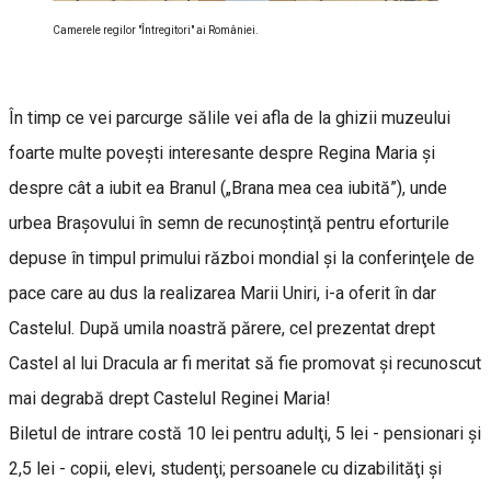
Camerele regilor "Întregitori" ai României.
În timp ce vei parcurge sălile vei afla de la ghizii muzeului
foarte multe poveşti interesante despre Regina Maria şi
despre cât a iubit ea Branul („Brana mea cea iubită”), unde
urbea Braşovului în semn de recunoştinţă pentru eforturile
depuse în timpul primului război mondial şi la conferinţele de
pace care au dus la realizarea Marii Uniri, i-a oferit în dar
Castelul. După umila noastră părere, cel prezentat drept
Castel al lui Dracula ar fi meritat să fie promovat şi recunoscut
mai degrabă drept Castelul Reginei Maria!
Biletul de intrare costă 10 lei pentru adulţi, 5 lei - pensionari şi
2,5 lei - copii, elevi, studenţi; persoanele cu dizabilităţi şi