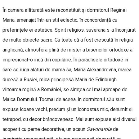
În camera alăturată este reconstituit şi dormitorul Reginei
Maria, amenajat într-un stil eclectic, în concordanţă cu
preferinţele ei estetice. Spirit religios, suverana s-a înconjurat
de multe obiecte sacre. Cu toate că a fost crescută în religia
anglicană, atmosfera plină de mister a bisericilor ortodoxe a
impresionat-o încă din copilărie. În paraclisele ortodoxe în
care se ruga alături de mama sa, Maria Alexandrovna, marea
ducesă a Rusiei, mica principesă Maria de Edinburgh,
viitoarea regină a României, se simţea cel mai aproape de
Maica Domnului. Tocmai de aceea, în dormitorul său sunt
expuse icoane vechi, precum și un iconostas mic, denumit și
tetrapod, cu decor brâncovenesc. Mai sunt expuse aici divanul
acoperit cu perne decorative, un scaun
Savonarola
de