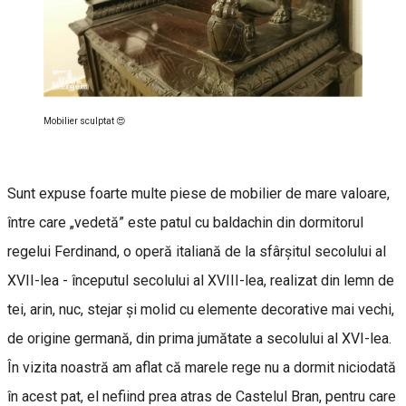
Mobilier sculptat 😍
Sunt expuse foarte multe piese de mobilier de mare valoare,
între care „vedetă” este patul cu baldachin din dormitorul
regelui Ferdinand, o operă italiană de la sfârșitul secolului al
XVII-lea - începutul secolului al XVIII-lea, realizat din lemn de
tei, arin, nuc, stejar şi molid cu elemente decorative mai vechi,
de origine germană, din prima jumătate a secolului al XVI-lea.
În vizita noastră am aflat că marele rege nu a dormit niciodată
în acest pat, el nefiind prea atras de Castelul Bran, pentru care