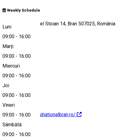
Weekly Schedule
Strada Doctor Aurel Stoian 14, Bran 507025, România
Luni
09:00
-
16:00
Marți
Hartă
09:00
-
16:00
Miercuri
09:00
-
16:00
0268238336
Joi
09:00
-
16:00
Vineri
http://www.muzeulnationalbran.ro/
09:00
-
16:00
Sâmbătă
09:00
-
16:00