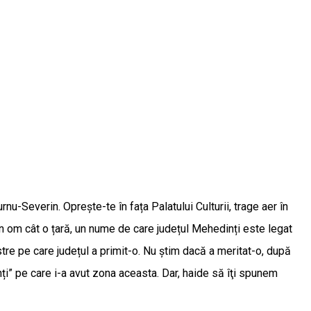
nu-Severin. Opreşte-te în fața Palatului Culturii, trage aer în
un om cât o țară, un nume de care județul Mehedinți este legat
tre pe care județul a primit-o. Nu știm dacă a meritat-o, după
ți” pe care i-a avut zona aceasta. Dar, haide să îţi spunem