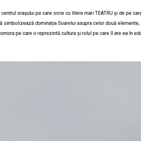
 centrul orașului pe care scrie cu litere mari TEATRU și de pe car
imbolizează dominația Soarelui asupra celor două elemente, respe
mora pe care o reprezintă cultura și rolul pe care îl are ea în ed