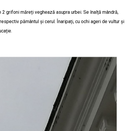
e 2 grifoni măreți veghează asupra urbei. Se înalță mândră,
ctiv pământul și cerul. Înaripați, cu ochi ageri de vultur și
ucație.