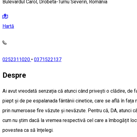
Bulevardul Carol, Drobeta-Turnu Severin, România
Hartă
0252311020
•
0371522137
Despre
Ai avut vreodată senzația că atunci când privești o clădire, de fa
piept și de pe espalanada fântânii cinetice, care se află în fața
prin numeroase fire văzute și nevăzute. Pentru că, DA, atunci câ
cum nu știm dacă la vremea respectivă cel care a îmbogățit locur
povestea ca să înțelegi.