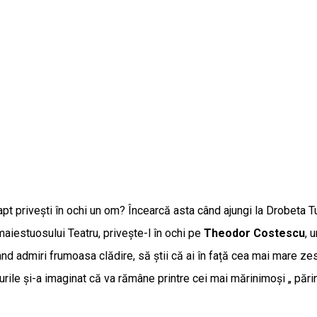
pt privești în ochi un om? Încearcă asta când ajungi la Drobeta Tur
 maiestuosului Teatru, priveşte-l în ochi pe
Theodor Costescu
, 
nd admiri frumoasa clădire, să știi că ai în față cea mai mare zes
ile și-a imaginat că va rămâne printre cei mai mărinimoși „ părin