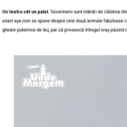
Un teatru cât un palat.
Severinenii sunt mândri de clădirea din
exact așa cum se spune despre cele două animale fabuloase că s
gheare puternice de leu, par să privească întregul oraș păzind co