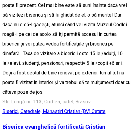
Str. Lungă nr. 113, Codlea, judeţ Braşov
Biserici, Catedrale, Mănăstiri
Cristian (BV)
Cetate
Biserica evanghelică fortificată Cristian