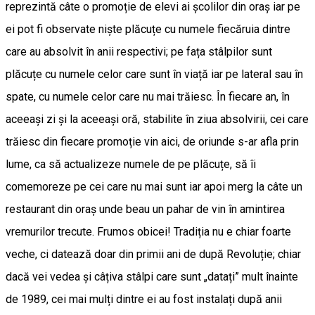
reprezintă câte o promoție de elevi ai școlilor din oraș iar pe
ei pot fi observate niște plăcuțe cu numele fiecăruia dintre
care au absolvit în anii respectivi; pe fața stâlpilor sunt
plăcuțe cu numele celor care sunt în viață iar pe lateral sau în
spate, cu numele celor care nu mai trăiesc. În fiecare an, în
aceeași zi și la aceeași oră, stabilite în ziua absolvirii, cei care
trăiesc din fiecare promoție vin aici, de oriunde s-ar afla prin
lume, ca să actualizeze numele de pe plăcuțe, să îi
comemoreze pe cei care nu mai sunt iar apoi merg la câte un
restaurant din oraș unde beau un pahar de vin în amintirea
vremurilor trecute. Frumos obicei! Tradiția nu e chiar foarte
veche, ci datează doar din primii ani de după Revoluție; chiar
dacă vei vedea și câțiva stâlpi care sunt „datați” mult înainte
de 1989, cei mai mulți dintre ei au fost instalați după anii