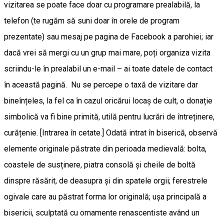
vizitarea se poate face doar cu programare prealabilă, la
telefon (te rugăm să suni doar în orele de program
prezentate) sau mesaj pe pagina de Facebook a parohiei; iar
dacă vrei să mergi cu un grup mai mare, poți organiza vizita
scriindu-le în prealabil un e-mail – ai toate datele de contact
în această pagină. Nu se percepe o taxă de vizitare dar
bineînțeles, la fel ca în cazul oricărui locaș de cult, o donație
simbolică va fi bine primită, utilă pentru lucrări de întreținere,
curățenie. [Intrarea în cetate.] Odată intrat în biserică, observă
elemente originale păstrate din perioada medievală: bolta,
coastele de susținere, piatra consolă și cheile de boltă
dinspre răsărit, de deasupra și din spatele orgii; ferestrele
ogivale care au păstrat forma lor originală; ușa principală a
bisericii, sculptată cu ornamente renascentiste având un