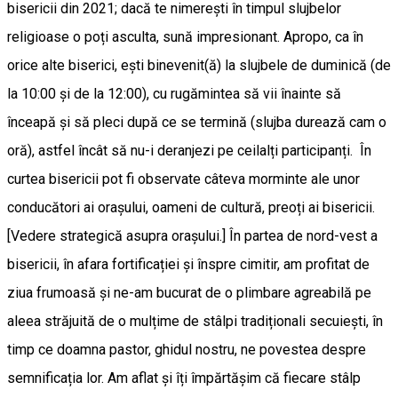
bisericii din 2021; dacă te nimerești în timpul slujbelor
religioase o poți asculta, sună impresionant. Apropo, ca în
orice alte biserici, ești binevenit(ă) la slujbele de duminică (de
la 10:00 și de la 12:00), cu rugămintea să vii înainte să
înceapă și să pleci după ce se termină (slujba durează cam o
oră), astfel încât să nu-i deranjezi pe ceilalți participanți. În
curtea bisericii pot fi observate câteva morminte ale unor
conducători ai orașului, oameni de cultură, preoți ai bisericii.
[Vedere strategică asupra orașului.] În partea de nord-vest a
bisericii, în afara fortificației și înspre cimitir, am profitat de
ziua frumoasă și ne-am bucurat de o plimbare agreabilă pe
aleea străjuită de o mulțime de stâlpi tradiționali secuiești, în
timp ce doamna pastor, ghidul nostru, ne povestea despre
semnificația lor. Am aflat și îți împărtășim că fiecare stâlp