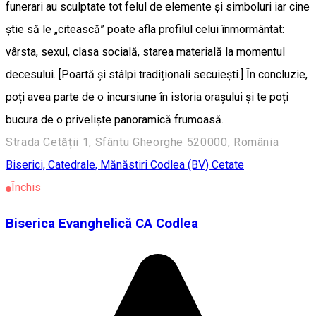
funerari au sculptate tot felul de elemente și simboluri iar cine
știe să le „citească” poate afla profilul celui înmormântat:
vârsta, sexul, clasa socială, starea materială la momentul
decesului. [Poartă și stâlpi tradiționali secuiești.] În concluzie,
poți avea parte de o incursiune în istoria orașului și te poți
bucura de o priveliște panoramică frumoasă.
Strada Cetății 1, Sfântu Gheorghe 520000, România
Biserici, Catedrale, Mănăstiri
Codlea (BV)
Cetate
Închis
Biserica Evanghelică CA Codlea