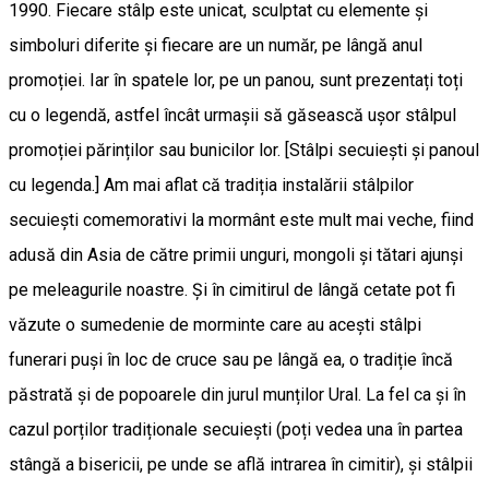
1990. Fiecare stâlp este unicat, sculptat cu elemente și
simboluri diferite și fiecare are un număr, pe lângă anul
promoției. Iar în spatele lor, pe un panou, sunt prezentați toți
cu o legendă, astfel încât urmașii să găsească ușor stâlpul
promoției părinților sau bunicilor lor. [Stâlpi secuiești și panoul
cu legenda.] Am mai aflat că tradiția instalării stâlpilor
secuiești comemorativi la mormânt este mult mai veche, fiind
adusă din Asia de către primii unguri, mongoli și tătari ajunși
pe meleagurile noastre. Și în cimitirul de lângă cetate pot fi
văzute o sumedenie de morminte care au acești stâlpi
funerari puși în loc de cruce sau pe lângă ea, o tradiție încă
păstrată și de popoarele din jurul munților Ural. La fel ca și în
cazul porților tradiționale secuiești (poți vedea una în partea
stângă a bisericii, pe unde se află intrarea în cimitir), și stâlpii