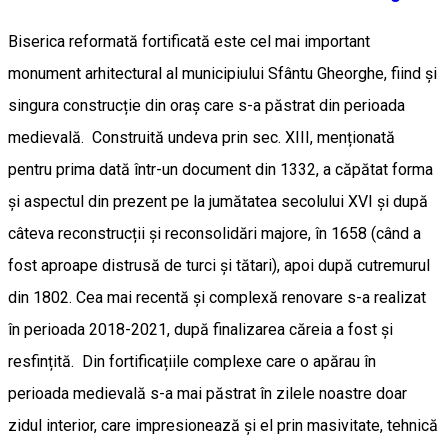
Biserica reformată fortificată este cel mai important
monument arhitectural al municipiului Sfântu Gheorghe, fiind și
singura construcție din oraș care s-a păstrat din perioada
medievală. Construită undeva prin sec. XIII, menționată
pentru prima dată într-un document din 1332, a căpătat forma
și aspectul din prezent pe la jumătatea secolului XVI și după
câteva reconstrucții și reconsolidări majore, în 1658 (când a
fost aproape distrusă de turci și tătari), apoi după cutremurul
din 1802. Cea mai recentă și complexă renovare s-a realizat
în perioada 2018-2021, după finalizarea căreia a fost și
resfințită. Din fortificațiile complexe care o apărau în
perioada medievală s-a mai păstrat în zilele noastre doar
zidul interior, care impresionează și el prin masivitate, tehnică