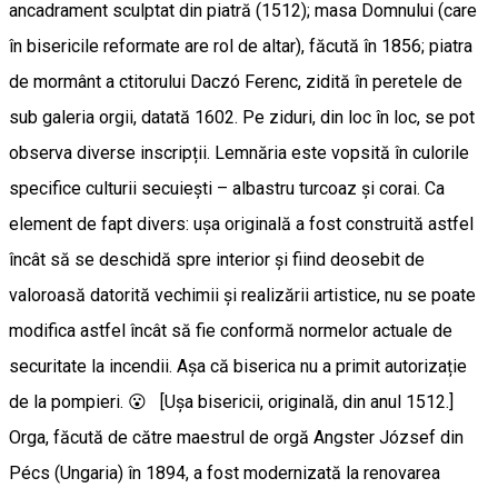
ancadrament sculptat din piatră (1512); masa Domnului (care
în bisericile reformate are rol de altar), făcută în 1856; piatra
de mormânt a ctitorului Daczó Ferenc, zidită în peretele de
sub galeria orgii, datată 1602. Pe ziduri, din loc în loc, se pot
observa diverse inscripții. Lemnăria este vopsită în culorile
specifice culturii secuiești – albastru turcoaz și corai. Ca
element de fapt divers: ușa originală a fost construită astfel
încât să se deschidă spre interior și fiind deosebit de
valoroasă datorită vechimii și realizării artistice, nu se poate
modifica astfel încât să fie conformă normelor actuale de
securitate la incendii. Așa că biserica nu a primit autorizație
de la pompieri. 😮 [Ușa bisericii, originală, din anul 1512.]
Orga, făcută de către maestrul de orgă Angster József din
Pécs (Ungaria) în 1894, a fost modernizată la renovarea