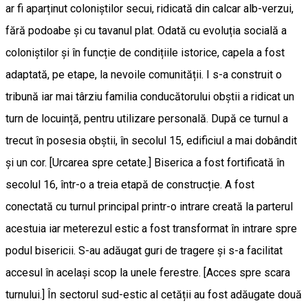
ar fi aparținut coloniștilor secui, ridicată din calcar alb-verzui,
fără podoabe și cu tavanul plat. Odată cu evoluția socială a
coloniștilor și în funcție de condițiile istorice, capela a fost
adaptată, pe etape, la nevoile comunității. I s-a construit o
tribună iar mai târziu familia conducătorului obștii a ridicat un
turn de locuință, pentru utilizare personală. După ce turnul a
trecut în posesia obștii, în secolul 15, edificiul a mai dobândit
și un cor. [Urcarea spre cetate.] Biserica a fost fortificată în
secolul 16, într-o a treia etapă de construcție. A fost
conectată cu turnul principal printr-o intrare creată la parterul
acestuia iar meterezul estic a fost transformat în intrare spre
podul bisericii. S-au adăugat guri de tragere și s-a facilitat
accesul în același scop la unele ferestre. [Acces spre scara
turnului.] În sectorul sud-estic al cetății au fost adăugate două