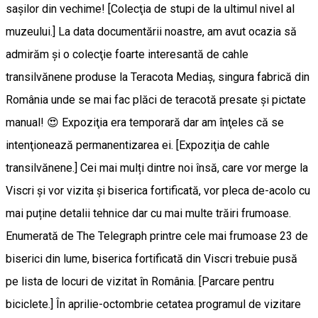
saşilor din vechime! [Colecţia de stupi de la ultimul nivel al
muzeului.] La data documentării noastre, am avut ocazia să
admirăm şi o colecţie foarte interesantă de cahle
transilvănene produse la Teracota Mediaş, singura fabrică din
România unde se mai fac plăci de teracotă presate şi pictate
manual! 😍 Expoziţia era temporară dar am înţeles că se
intenţionează permanentizarea ei. [Expoziţia de cahle
transilvănene.] Cei mai mulți dintre noi însă, care vor merge la
Viscri și vor vizita și biserica fortificată, vor pleca de-acolo cu
mai puține detalii tehnice dar cu mai multe trăiri frumoase.
Enumerată de The Telegraph printre cele mai frumoase 23 de
biserici din lume, biserica fortificată din Viscri trebuie pusă
pe lista de locuri de vizitat în România. [Parcare pentru
biciclete.] În aprilie-octombrie cetatea programul de vizitare