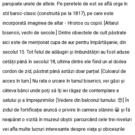
paropiate unele de altele. Pe peretele de est se află orga în
stil baroc-clasic (construită pe la 1817), pe care este
incorporată imaginea de altar - Hristos cu copiii. [Altarul
bisericii, vechi de secole.] Dintre obiectele de cult păstrate
aici este de menționat cupa de aur pentru împărtășanie, din
secolul 15. Tot felul de adăugiri și îmbunătățiri au fost aduse
cetății până în secolul 18, ultima dintre ele fiind un al doilea
cordon de zid, păstrat până astăzi doar parțial. [Culoarul de
acces în turn.] Nu rata o urcare în turnul bisericii, vei găsi şi
câteva bănci unde poţi să îţi iei răgaz de contemplare a
satului şi a împrejurimilor. [Vedere din balconul turnului. 😍] În
zidul de fortificaţie aruncă o privire în camera slăninii 😀 şi fă
neapărat o vizită în muzeul obştii: parcurcând cele trei niveluri
vei afla multe lucruri interesante despre viaţa şi obiceiurile