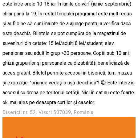
este între orele 10-18 iar în lunile de vârf (iunie-septembrie)
chiar până la 19. În restul timpului programul este mult redus
şi ar fi bine să suni înainte de a ajunge pentru a verifica dacă
este deschis. Biletele se pot cumpăra de la magazinul de
suveniruri din cetate: 15 lei/adult, 8 lei/student, elev,
pensionar sau adult în grup >20 persoane. Copiii sub 10 ani,
ghizii grupurilor şi persoanele cu dizabilităţi beneficiază de
acces gratuit. Biletul permite accesul în biserică, turn, muzeu
şi expoziţie: "oriunde vedeţi o uşă deschisă"! 😍 Este interzis
accesul cu drona pe teritoriul cetăţii. Nici în sat nu este foarte
ok, mai ales pe deasupra curţilor şi caselor.
Bisericii nr. 52, Viscri 507039, România