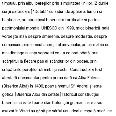
timpului, prin albul pereților, prin simplitatea liniilor. [Zidurile
curţii exterioare.] “Dotată” cu ziduri de apărare, turnuri și
bastioane, pe specificul bisericilor fortificate și parte a
patrimoniului mondial UNESCO din 1999, mica biserică-sală
vorbește însă despre smerenie, despre modestie, despre
comuniune prin lemnul scorojit al amvonului, pe care abia se
mai distinge nuanța vopselei ce l-a colorat odată, prin
scârțâitul la fiecare pas al scândurilor din podea, prin
crăpăturile pereților strâmbi și vechi. Construcția a fost
atestată documentar pentru prima dată ca Alba Eclesia
(Biserica Albă) în 1400; poartă hramul Sf. Andrei și este
gotică. [Biserica Albă din cetate.] Istoricul construcției
bisericii nu este foarte clar. Coloniștii germani care s-au
așezat în Viscri au găsit pe vârful unui deal o capelă mică, ce