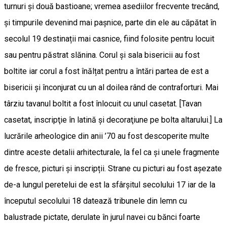
turnuri și două bastioane; vremea asediilor frecvente trecând,
și timpurile devenind mai pașnice, parte din ele au căpătat în
secolul 19 destinații mai casnice, fiind folosite pentru locuit
sau pentru păstrat slănina. Corul și sala bisericii au fost
boltite iar corul a fost înălțat pentru a întări partea de est a
bisericii și înconjurat cu un al doilea rând de contraforturi. Mai
târziu tavanul boltit a fost înlocuit cu unul casetat. [Tavan
casetat, inscripţie în latină şi decoraţiune pe bolta altarului.] La
lucrările arheologice din anii ’70 au fost descoperite multe
dintre aceste detalii arhitecturale, la fel ca și unele fragmente
de fresce, picturi și inscripții. Strane cu picturi au fost așezate
de-a lungul peretelui de est la sfârșitul secolului 17 iar de la
începutul secolului 18 datează tribunele din lemn cu
balustrade pictate, derulate în jurul navei cu bănci foarte