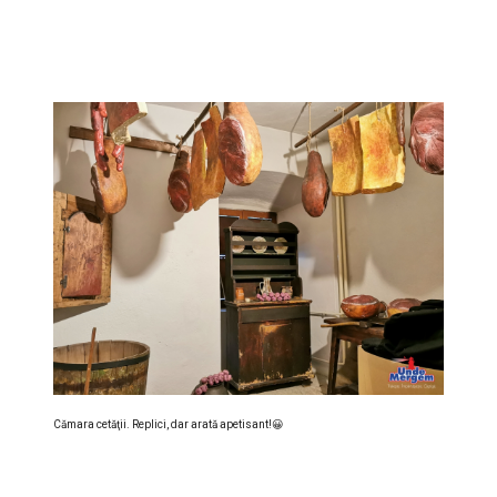
Cămara cetăţii. Replici, dar arată apetisant!😀