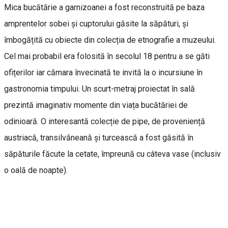
Mica bucătărie a garnizoanei a fost reconstruită pe baza
amprentelor sobei și cuptorului găsite la săpături, și
îmbogățită cu obiecte din colecția de etnografie a muzeului.
Cel mai probabil era folosită în secolul 18 pentru a se găti
ofițerilor iar cămara învecinată te invită la o incursiune în
gastronomia timpului. Un scurt-metraj proiectat în sală
prezintă imaginativ momente din viața bucătăriei de
odinioară. O interesantă colecție de pipe, de proveniență
austriacă, transilvăneană și turcească a fost găsită în
săpăturile făcute la cetate, împreună cu câteva vase (inclusiv
o oală de noapte).