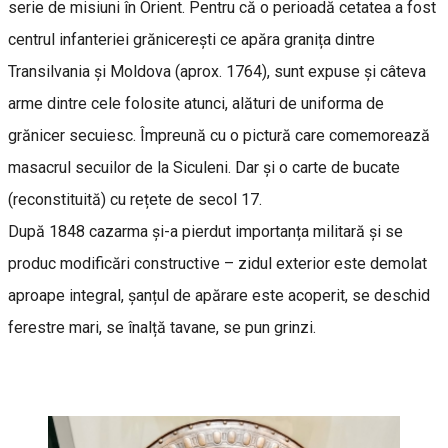
serie de misiuni în Orient. Pentru că o perioadă cetatea a fost
centrul infanteriei grănicerești ce apăra granița dintre
Transilvania și Moldova (aprox. 1764), sunt expuse și câteva
arme dintre cele folosite atunci, alături de uniforma de
grănicer secuiesc. Împreună cu o pictură care comemorează
masacrul secuilor de la Siculeni. Dar și o carte de bucate
(reconstituită) cu rețete de secol 17.
După 1848 cazarma și-a pierdut importanța militară și se
produc modificări constructive – zidul exterior este demolat
aproape integral, șanțul de apărare este acoperit, se deschid
ferestre mari, se înalță tavane, se pun grinzi.