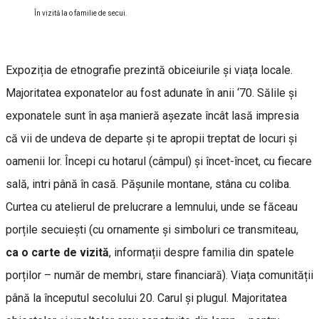
În vizită la o familie de secui.
Expoziția de etnografie prezintă obiceiurile și viața locale.
Majoritatea exponatelor au fost adunate în anii ‘70. Sălile și
exponatele sunt în așa manieră așezate încât lasă impresia
că vii de undeva de departe și te apropii treptat de locuri și
oamenii lor. Începi cu hotarul (câmpul) și încet-încet, cu fiecare
sală, intri până în casă. Pășunile montane, stâna cu coliba.
Curtea cu atelierul de prelucrare a lemnului, unde se făceau
porțile secuiești (cu ornamente și simboluri ce transmiteau,
ca o carte de vizită
, informații despre familia din spatele
porților – număr de membri, stare financiară). Viața comunității
până la începutul secolului 20. Carul și plugul. Majoritatea