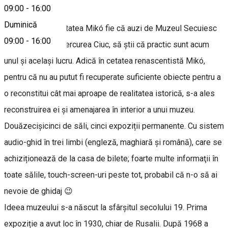
Despre
09:00
-
16:00
Duminică
Fie că auzi de Cetatea Mikó fie că auzi de Muzeul Secuiesc
09:00
-
16:00
al Ciucului, din Miercurea Ciuc, să știi că practic sunt acum
unul și același lucru. Adică în cetatea renascentistă Mikó,
pentru că nu au putut fi recuperate suficiente obiecte pentru a
o reconstitui cât mai aproape de realitatea istorică, s-a ales
reconstruirea ei și amenajarea în interior a unui muzeu.
Douăzecișicinci de săli, cinci expoziții permanente. Cu sistem
audio-ghid în trei limbi (engleză, maghiară și română), care se
achiziționează de la casa de bilete; foarte multe informaţii în
toate sălile, touch-screen-uri peste tot, probabil că n-o să ai
nevoie de ghidaj 😉
Ideea muzeului s-a născut la sfârșitul secolului 19. Prima
expoziție a avut loc în 1930, chiar de Rusalii. După 1968 a