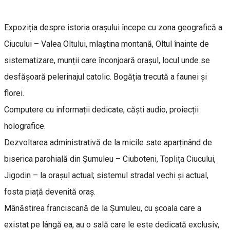
Expoziția despre istoria orașului începe cu zona geografică a
Ciucului – Valea Oltului, mlaștina montană, Oltul înainte de
sistematizare, munții care înconjoară orașul, locul unde se
desfășoară pelerinajul catolic. Bogăția trecută a faunei și
florei.
Computere cu informații dedicate, căști audio, proiecții
holografice.
Dezvoltarea administrativă de la micile sate aparținând de
biserica parohială din Șumuleu – Ciuboteni, Toplița Ciucului,
Jigodin – la orașul actual; sistemul stradal vechi și actual,
fosta piață devenită oraș.
Mânăstirea franciscană de la Șumuleu, cu școala care a
existat pe lângă ea, au o sală care le este dedicată exclusiv,