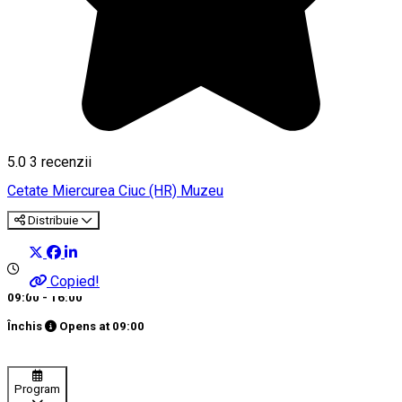
5.0
3
recenzii
Cetate
Miercurea Ciuc (HR)
Muzeu
Distribuie
Copied!
09:00 - 16:00
Închis
Opens at
09:00
Program