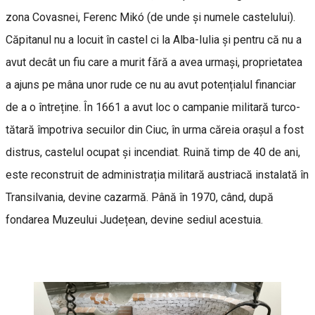
zona Covasnei, Ferenc Mikó (de unde și numele castelului).
Căpitanul nu a locuit în castel ci la Alba-Iulia și pentru că nu a
avut decât un fiu care a murit fără a avea urmași, proprietatea
a ajuns pe mâna unor rude ce nu au avut potențialul financiar
de a o întreține. În 1661 a avut loc o campanie militară turco-
tătară împotriva secuilor din Ciuc, în urma căreia orașul a fost
distrus, castelul ocupat și incendiat. Ruină timp de 40 de ani,
este reconstruit de administrația militară austriacă instalată în
Transilvania, devine cazarmă. Până în 1970, când, după
fondarea Muzeului Județean, devine sediul acestuia.