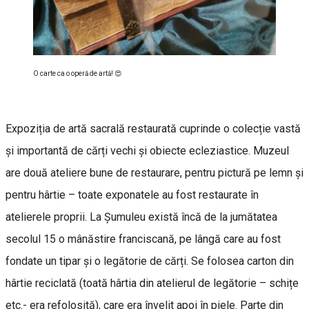
O carte ca o operă de artă! 😍
Expoziția de artă sacrală restaurată cuprinde o colecție vastă
și importantă de cărți vechi și obiecte ecleziastice. Muzeul
are două ateliere bune de restaurare, pentru pictură pe lemn și
pentru hârtie – toate exponatele au fost restaurate în
atelierele proprii. La Șumuleu există încă de la jumătatea
secolul 15 o mânăstire franciscană, pe lângă care au fost
fondate un tipar și o legătorie de cărți. Se folosea carton din
hârtie reciclată (toată hârtia din atelierul de legătorie – schițe
etc.- era refolosită), care era învelit apoi în piele. Parte din