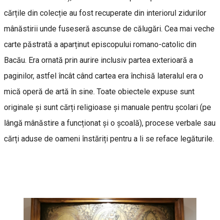
cărțile din colecție au fost recuperate din interiorul zidurilor
mânăstirii unde fuseseră ascunse de călugări. Cea mai veche
carte păstrată a aparținut episcopului romano-catolic din
Bacău. Era ornată prin aurire inclusiv partea exterioară a
paginilor, astfel încât când cartea era închisă lateralul era o
mică operă de artă în sine. Toate obiectele expuse sunt
originale și sunt cărți religioase și manuale pentru școlari (pe
lângă mânăstire a funcționat și o școală), procese verbale sau
cărți aduse de oameni înstăriți pentru a li se reface legăturile.