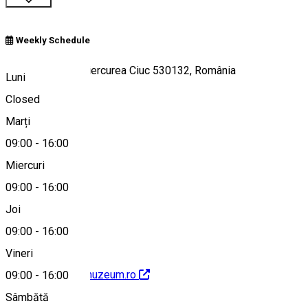
Weekly Schedule
Piața Cetății 2, Miercurea Ciuc 530132, România
Luni
Closed
Marți
Hartă
09:00
-
16:00
Miercuri
09:00
-
16:00
0266372024
Joi
09:00
-
16:00
Vineri
http://www.csikimuzeum.ro
09:00
-
16:00
Sâmbătă