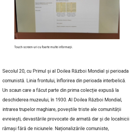
Touch-screen-uri cu foarte multe informaţii.
Secolul 20, cu Primul și al Doilea Război Mondial și perioada
comunistă. Linia frontului, înflorirea din perioada interbelică.
Un scaun care a făcut parte din prima colecție expusă la
deschiderea muzeului, în 1930. Al Doilea Război Mondial,
intrarea trupelor maghiare, poveștile triste ale comunității
evreiești, devastările provocate de armată dar și de localnicii
rămași fără de niciunele. Naționalizările comuniste,