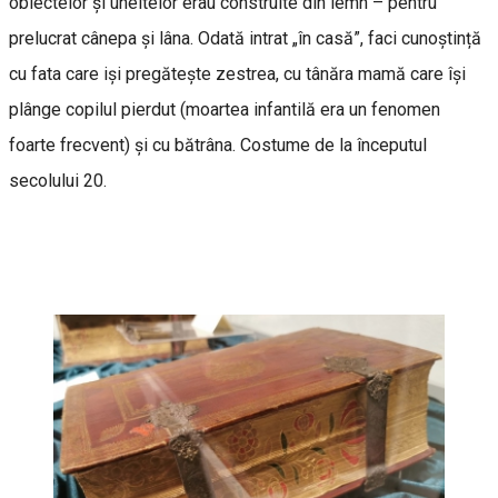
obiectelor și uneltelor erau construite din lemn – pentru
prelucrat cânepa și lâna. Odată intrat „în casă”, faci cunoștință
cu fata care iși pregătește zestrea, cu tânăra mamă care își
plânge copilul pierdut (moartea infantilă era un fenomen
foarte frecvent) și cu bătrâna. Costume de la începutul
secolului 20.