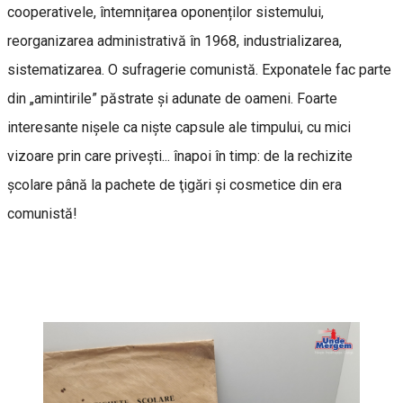
cooperativele, întemnițarea oponenților sistemului,
reorganizarea administrativă în 1968, industrializarea,
sistematizarea. O sufragerie comunistă. Exponatele fac parte
din „amintirile” păstrate și adunate de oameni. Foarte
interesante nişele ca nişte capsule ale timpului, cu mici
vizoare prin care priveşti... înapoi în timp: de la rechizite
şcolare până la pachete de ţigări şi cosmetice din era
comunistă!