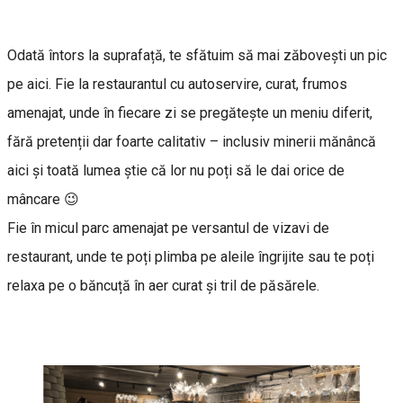
Odată întors la suprafață, te sfătuim să mai zăbovești un pic
pe aici. Fie la restaurantul cu autoservire, curat, frumos
amenajat, unde în fiecare zi se pregătește un meniu diferit,
fără pretenții dar foarte calitativ – inclusiv minerii mănâncă
aici și toată lumea știe că lor nu poți să le dai orice de
mâncare 😉
Fie în micul parc amenajat pe versantul de vizavi de
restaurant, unde te poți plimba pe aleile îngrijite sau te poți
relaxa pe o băncuță în aer curat și tril de păsărele.