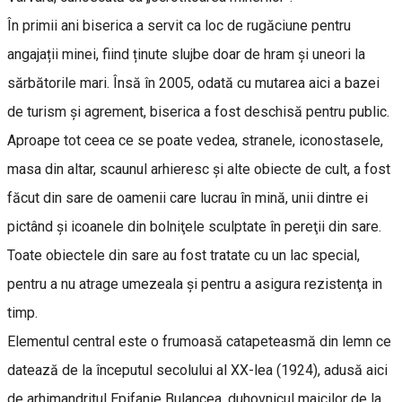
În primii ani biserica a servit ca loc de rugăciune pentru
angajații minei, fiind ținute slujbe doar de hram și uneori la
sărbătorile mari. Însă în 2005, odată cu mutarea aici a bazei
de turism și agrement, biserica a fost deschisă pentru public.
Aproape tot ceea ce se poate vedea, stranele, iconostasele,
masa din altar, scaunul arhieresc şi alte obiecte de cult, a fost
făcut din sare de oamenii care lucrau în mină, unii dintre ei
pictând și icoanele din bolniţele sculptate în pereţii din sare.
Toate obiectele din sare au fost tratate cu un lac special,
pentru a nu atrage umezeala şi pentru a asigura rezistenţa in
timp.
Elementul central este o frumoasă catapeteasmă din lemn ce
datează de la începutul secolului al XX-lea (1924), adusă aici
de arhimandritul Epifanie Bulancea, duhovnicul maicilor de la