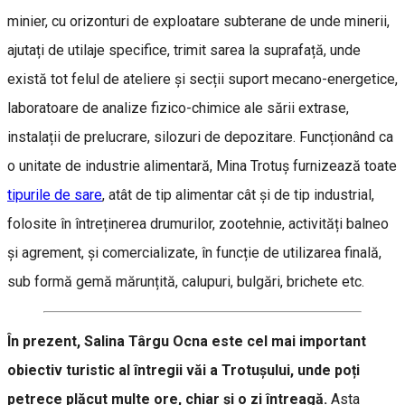
minier, cu orizonturi de exploatare subterane de unde minerii,
ajutați de utilaje specifice, trimit sarea la suprafață, unde
există tot felul de ateliere și secții suport mecano-energetice,
laboratoare de analize fizico-chimice ale sării extrase,
instalații de prelucrare, silozuri de depozitare. Funcționând ca
o unitate de industrie alimentară, Mina Trotuș furnizează toate
tipurile de sare
, atât de tip alimentar cât și de tip industrial,
folosite în întreținerea drumurilor, zootehnie, activități balneo
și agrement, și comercializate, în funcție de utilizarea finală,
sub formă gemă mărunțită, calupuri, bulgări, brichete etc.
În prezent, Salina Târgu Ocna este cel mai important
obiectiv turistic al întregii văi a Trotușului, unde poți
petrece plăcut multe ore, chiar și o zi întreagă.
Asta