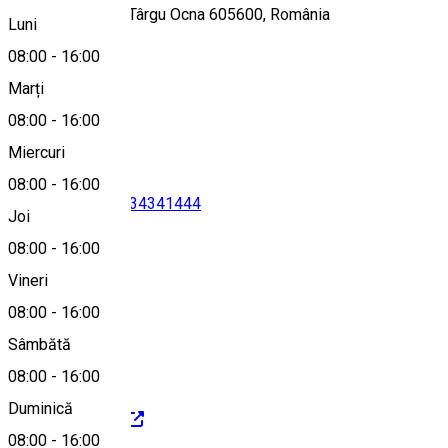
Str: Salinei nr 12, Târgu Ocna 605600, România
Luni
08:00
-
16:00
Marți
Hartă
08:00
-
16:00
Miercuri
08:00
-
16:00
0234341341
•
0234341444
Joi
08:00
-
16:00
Vineri
salina@salina.ro
08:00
-
16:00
Sâmbătă
08:00
-
16:00
Duminică
https://salina.ro/
08:00
-
16:00