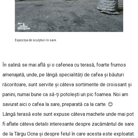
Expoziția de sculpturi în sare.
În salină se mai află și o cafenea cu terasă, foarte frumos
amenajată, unde, pe lângă specialități de cafea și băuturi
răcoritoare, sunt servite și câteva sortimente de croissant și
panini, numai bune ca să-ți potolești un pic foamea. Noi am
savurat aici o cafea la sare, preparată ca la carte. 😊
Lângă terasă este sunt expuse câteva machete unde mai pot
fi aflate câteva detalii interesante despre zacământul de sare
de la Târgu Ocna și despre felul în care acesta este exploatat.