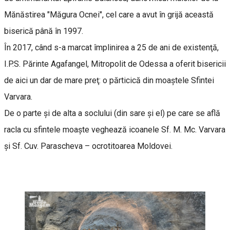
Mănăstirea "Măgura Ocnei", cel care a avut în grijă această
biserică până în 1997.
În 2017, când s-a marcat împlinirea a 25 de ani de existenţă,
I.P.S. Părinte Agafangel, Mitropolit de Odessa a oferit bisericii
de aici un dar de mare preţ: o părticică din moaştele Sfintei
Varvara.
De o parte și de alta a soclului (din sare și el) pe care se află
racla cu sfintele moaște veghează icoanele Sf. M. Mc. Varvara
și Sf. Cuv. Parascheva – ocrotitoarea Moldovei.