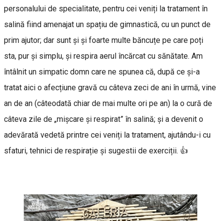
personalului de specialitate, pentru cei veniți la tratament în
salină fiind amenajat un spațiu de gimnastică, cu un punct de
prim ajutor; dar sunt și și foarte multe băncuțe pe care poți
sta, pur și simplu, și respira aerul încărcat cu sănătate. Am
întâlnit un simpatic domn care ne spunea că, după ce și-a
tratat aici o afecțiune gravă cu câteva zeci de ani în urmă, vine
an de an (câteodată chiar de mai multe ori pe an) la o cură de
câteva zile de „mișcare și respirat” în salină; și a devenit o
adevărată vedetă printre cei veniți la tratament, ajutându-i cu
sfaturi, tehnici de respirație și sugestii de exerciții. 👍