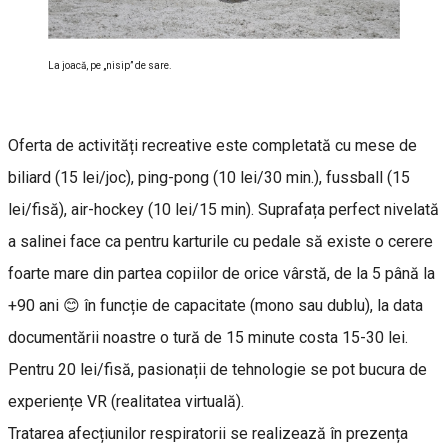
La joacă, pe „nisip” de sare.
Oferta de activități recreative este completată cu mese de
biliard (15 lei/joc), ping-pong (10 lei/30 min.), fussball (15
lei/fisă), air-hockey (10 lei/15 min). Suprafața perfect nivelată
a salinei face ca pentru karturile cu pedale să existe o cerere
foarte mare din partea copiilor de orice vârstă, de la 5 până la
+90 ani 😊 în funcție de capacitate (mono sau dublu), la data
documentării noastre o tură de 15 minute costa 15-30 lei.
Pentru 20 lei/fisă, pasionații de tehnologie se pot bucura de
experiențe VR (realitatea virtuală).
Tratarea afecțiunilor respiratorii se realizează în prezența