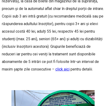
rezervată), la casa de bilete din magazinul de la suprafață,
precum și de la automatul aflat chiar în dreptul porții de intrare.
Copiii sub 3 ani intră gratuit (cu recomandare medicală sau pe
răspunderea adultului însoțitor), pentru copii 3+ ani și elevi
accesul costă 40 lei, adulți 55 lei, respectiv 45 lei pentru
studenți (max. 25 ani), seniori (65+ ani) și adulți cu dizabilități
(inclusiv însoțitorii acestora). Grupurile beneficiază de
reduceri iar pentru cei veniți la tratament sunt disponibile
abonamente de 5 intrări ce pot fi folosite într-un interval de
maxim șapte zile consecutive –
click aici
pentru detalii.