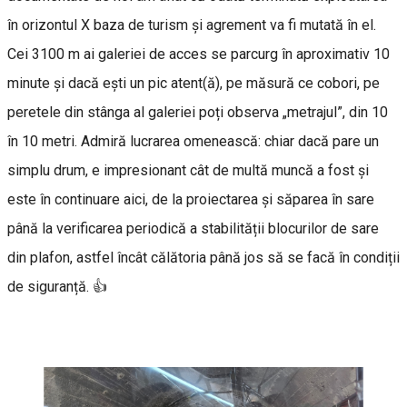
în orizontul X baza de turism și agrement va fi mutată în el.
Cei 3100 m ai galeriei de acces se parcurg în aproximativ 10
minute și dacă ești un pic atent(ă), pe măsură ce cobori, pe
peretele din stânga al galeriei poți observa „metrajul”, din 10
în 10 metri. Admiră lucrarea omenească: chiar dacă pare un
simplu drum, e impresionant cât de multă muncă a fost și
este în continuare aici, de la proiectarea și săparea în sare
până la verificarea periodică a stabilității blocurilor de sare
din plafon, astfel încât călătoria până jos să se facă în condiții
de siguranță. 👍