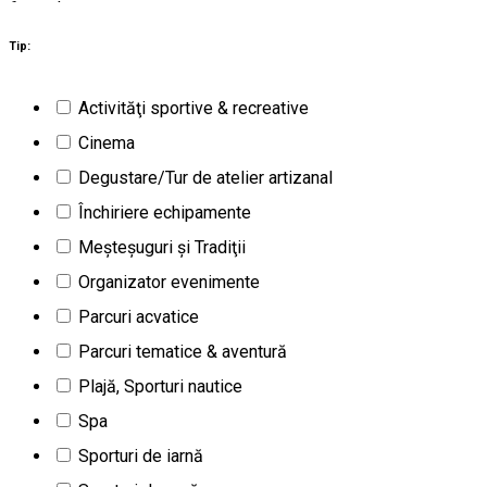
6
rezultate
Lunca de Sus (HR)
Activităţi outdoor
Tip:
Deschis
Activităţi sportive & recreative
Alpine Coaster Skigyimes
Cinema
Degustare/Tur de atelier artizanal
Închiriere echipamente
Meşteşuguri şi Tradiţii
Organizator evenimente
Parcuri acvatice
Parcuri tematice & aventură
Plajă, Sporturi nautice
Spa
Sporturi de iarnă