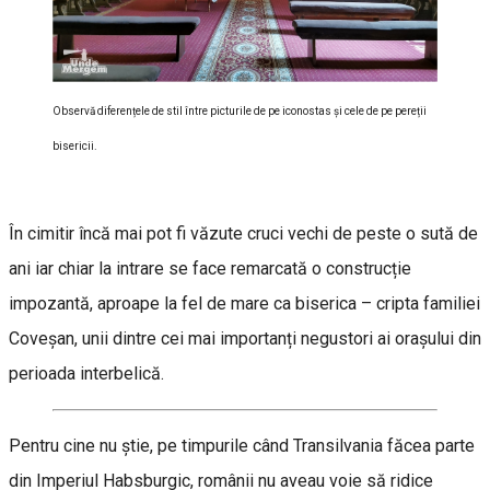
Observă diferențele de stil între picturile de pe iconostas și cele de pe pereții
bisericii.
În cimitir încă mai pot fi văzute cruci vechi de peste o sută de
ani iar chiar la intrare se face remarcată o construcție
impozantă, aproape la fel de mare ca biserica – cripta familiei
Coveșan, unii dintre cei mai importanți negustori ai orașului din
perioada interbelică.
Pentru cine nu știe, pe timpurile când Transilvania făcea parte
din Imperiul Habsburgic, românii nu aveau voie să ridice