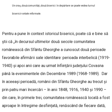
Un oraș, două comunități, două biserici: în depărtare se poate vedea turnul
bisericii-cetate reformate.
Pentru a pune în context istoricul bisericii, poate că e bine să
știi că „în decursul ultimelor două secole comunitatea
românească din Sfântu Gheorghe a cunoscut două perioade
favorabile afirmării sale identitare: perioada interbelică (1919-
1940) și apoi anii care au urmat înființării județului Covasna
până la evenimentele din Decembrie 1989 (1968-1989). Dar
în aceeași perioadă, românii din Sfântu Gheorghe au trecut și
prin patru mari încercări – în anii 1848, 1916, 1940 și 1990 –
din care, în primele trei, comunitatea românească locală a fost
aproape în întregime desființată, renăscând de fiecare dată,