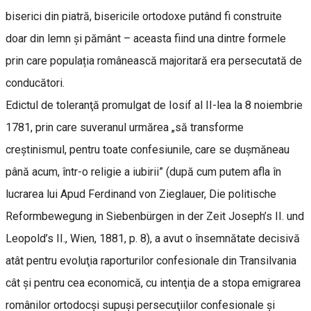
biserici din piatră, bisericile ortodoxe putând fi construite
doar din lemn și pământ – aceasta fiind una dintre formele
prin care populația românească majoritară era persecutată de
conducători.
Edictul de toleranţă promulgat de Iosif al II-lea la 8 noiembrie
1781, prin care suveranul urmărea „să transforme
creştinismul, pentru toate confesiunile, care se duşmăneau
până acum, într-o religie a iubirii” (după cum putem afla în
lucrarea lui Apud Ferdinand von Zieglauer, Die politische
Reformbewegung in Siebenbürgen in der Zeit Joseph’s II. und
Leopold’s II., Wien, 1881, p. 8), a avut o însemnătate decisivă
atât pentru evoluţia raporturilor confesionale din Transilvania
cât și pentru cea economică, cu intenţia de a stopa emigrarea
românilor ortodocşi supuşi persecuţiilor confesionale şi