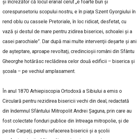
şi încrezător că locul erarial cerut „e foarte bun şi
corespunsetoriu scopului nostru, e în piaţa Szent Gyorgiului în
rend oblu cu cassele Pretoriale, în loc ridicat, desfetat, cu
vază şi destul de mare pentru zidirea bisericei, schoalei şi a
casei parochiale”. Dar după mai multe intervenţii deşarte şi ani
de aşteptare, aproape revoltaţi, credincioşii români din Sfântu
Gheorghe hotărăsc reclădirea celor două edificii – biserica şi
şcoala – pe vechiul amplasament.
În anul 1870 Arhiepiscopia Ortodoxă a Sibiului a emis o
Circulară pentru rezidirea bisericii vechi din deal, redactată
din îndemnul Sfântului Mitropolit Andrei Şaguna, prin care au
fost colectate fonduri publice din întreaga mitropolie, și de
peste Carpați, pentru refacerea bisericii şi a şcolii