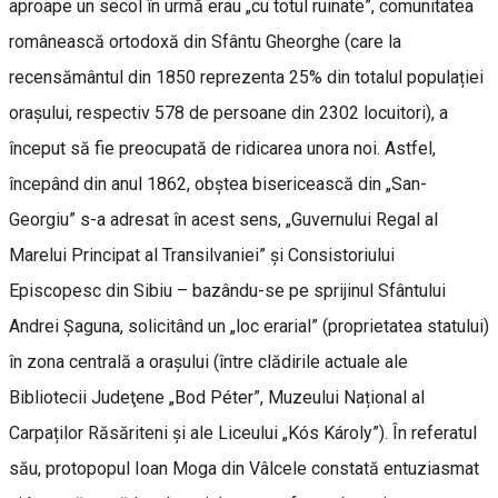
aproape un secol în urmă erau „cu totul ruinate”, comunitatea
românească ortodoxă din Sfântu Gheorghe (care la
recensământul din 1850 reprezenta 25% din totalul populației
orașului, respectiv 578 de persoane din 2302 locuitori), a
început să fie preocupată de ridicarea unora noi. Astfel,
începând din anul 1862, obştea bisericească din „San-
Georgiu” s-a adresat în acest sens, „Guvernului Regal al
Marelui Principat al Transilvaniei” şi Consistoriului
Episcopesc din Sibiu – bazându-se pe sprijinul Sfântului
Andrei Șaguna, solicitând un „loc erarial” (proprietatea statului)
în zona centrală a oraşului (între clădirile actuale ale
Bibliotecii Judeţene „Bod Péter”, Muzeului Național al
Carpaților Răsăriteni şi ale Liceului „Kós Károly”). În referatul
său, protopopul Ioan Moga din Vâlcele constată entuziasmat