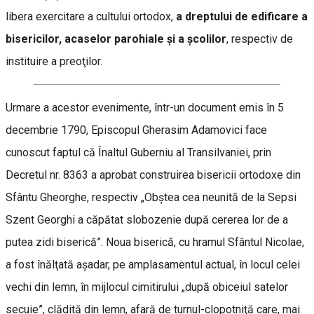
libera exercitare a cultului ortodox,
a dreptului de edificare a
bisericilor, acaselor parohiale şi a şcolilor
, respectiv de
instituire a preoţilor.
Urmare a acestor evenimente, într-un document emis în 5
decembrie 1790, Episcopul Gherasim Adamovici face
cunoscut faptul că Înaltul Guberniu al Transilvaniei, prin
Decretul nr. 8363 a aprobat construirea bisericii ortodoxe din
Sfântu Gheorghe, respectiv „Obştea cea neunită de la Sepsi
Szent Georghi a căpătat slobozenie după cererea lor de a
putea zidi biserică”. Noua biserică, cu hramul Sfântul Nicolae,
a fost înălţată așadar, pe amplasamentul actual, în locul celei
vechi din lemn, în mijlocul cimitirului „după obiceiul satelor
secuie”, clădită din lemn, afară de turnul-clopotniţă care, mai