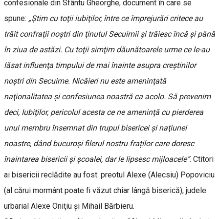
confesionale din Sfântu Gheorghe, document în care se
spune:
„Ştim cu toţii iubiţilor, între ce împrejurări critece au
trăit confraţii noştri din ţinutul Secuimii şi trăiesc încă şi până
în ziua de astăzi. Cu toţii simţim dăunătoarele urme ce le-au
lăsat influenţa timpului de mai înainte asupra creştinilor
noştri din Secuime. Nicăieri nu este ameninţată
naţionalitatea şi confesiunea noastră ca acolo. Să prevenim
deci, Iubiţilor, pericolul acesta ce ne ameninţă cu pierderea
unui membru însemnat din trupul bisericei şi naţiunei
noastre, dând bucuroşi filerul nostru fraților care doresc
înaintarea bisericii şi şcoalei, dar le lipsesc mijloacele”
. Ctitori
ai bisericii reclădite au fost: preotul Alexe (Alecsiu) Popoviciu
(al cărui mormânt poate fi văzut chiar lângă biserică), judele
urbarial Alexe Oniţiu şi Mihail Bărbieru.