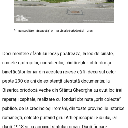
Prima școală românească și prima biserică ortodoxă din oraș.
Documentele sfântului locaș păstrează, la loc de cinste,
numele epitropilor, consilierilor, cântăreților, ctitorilor și
binefăcătorilor iar din acestea reiese că în decursul celor
peste 230 de ani de existență atestată documentar, la
Biserica ortodoxă veche din Sfântu Gheorghe au avut loc trei
reparații capitale, realizate cu fonduri obținute „prin colecte”
publice, de la credincioșii români, din toate provinciile istorice
românești, colecte purtând girul Arhiepiscopiei Sibiului, iar
după 1918 și cu sprijinul statului român. După fiecare