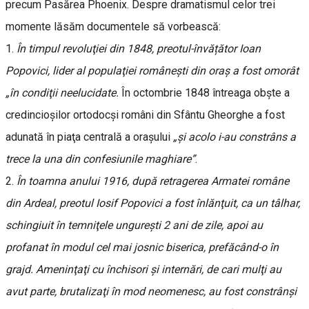
precum Pasărea Phoenix. Despre dramatismul celor trei
momente lăsăm documentele să vorbească:
1.
În timpul revoluţiei din 1848, preotul-învățător Ioan
Popovici, lider al populaţiei româneşti din oraş a fost omorât
„în condiţii neelucidate.
În octombrie 1848 întreaga obşte a
credincioşilor ortodocşi români din Sfântu Gheorghe a fost
adunată în piaţa centrală a oraşului
„şi acolo i-au constrâns a
trece la una din confesiunile maghiare”
.
2.
În toamna anului 1916, după retragerea Armatei române
din Ardeal, preotul Iosif Popovici a fost înlănţuit, ca un tâlhar,
schingiuit în temniţele ungureşti 2 ani de zile, apoi au
profanat în modul cel mai josnic biserica, prefăcând-o în
grajd. Ameninţaţi cu închisori şi internări, de cari mulţi au
avut parte, brutalizaţi în mod neomenesc, au fost constrânşi