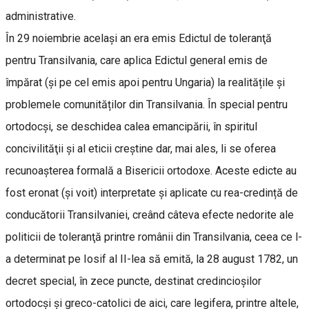
administrative.
În 29 noiembrie același an era emis Edictul de toleranţă
pentru Transilvania, care aplica Edictul general emis de
împărat (și pe cel emis apoi pentru Ungaria) la realitățile și
problemele comunităților din Transilvania. În special pentru
ortodocşi, se deschidea calea emancipării, în spiritul
concivilităţii şi al eticii creştine dar, mai ales, li se oferea
recunoaşterea formală a Bisericii ortodoxe. Aceste edicte au
fost eronat (și voit) interpretate și aplicate cu rea-credință de
conducătorii Transilvaniei, creând câteva efecte nedorite ale
politicii de toleranţă printre românii din Transilvania, ceea ce l-
a determinat pe Iosif al II-lea să emită, la 28 august 1782, un
decret special, în zece puncte, destinat credincioşilor
ortodocşi şi greco-catolici de aici, care legifera, printre altele,