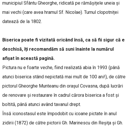
municipiul Sfântu Gheorghe, ridicată pe rămășițele uneia și
mai vechi (care avea hramul Sf. Nicolae). Turnul clopotniței
datează de la 1802.
Biserica poate fi vizitată oricând însă, ca să fii sigur că e
deschisă, îți recomandăm să suni înainte la numărul
afișat în această pagină.
Pictura nu e foarte veche, fiind realizată abia în 1993 (până
atunci biserica stând nepictată mai mult de 100 ani!), de către
pictorul Gheorghe Munteanu din orașul Covasna, după lucrări
de renovare și restaurare în cadrul cărora biserica a fost și
boltită, până atunci având tavanul drept.
Însă iconostasul este împodobit cu icoane pictate în anul
zidirii (1872) de către pictorii Gh. Marinescu din Reşiţa şi Gh.