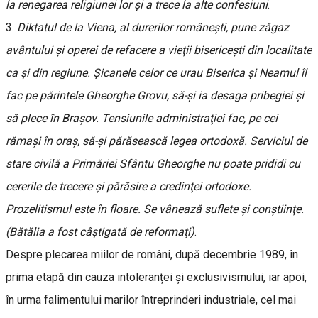
la renegarea religiunei lor şi a trece la alte confesiuni
.
3.
Diktatul de la Viena, al durerilor româneşti, pune zăgaz
avântului şi operei de refacere a vieţii bisericeşti din localitate
ca şi din regiune. Şicanele celor ce urau Biserica şi Neamul îl
fac pe părintele Gheorghe Grovu, să-şi ia desaga pribegiei şi
să plece în Braşov. Tensiunile administraţiei fac, pe cei
rămași în oraș, să-şi părăsească legea ortodoxă. Serviciul de
stare civilă a Primăriei Sfântu Gheorghe nu poate prididi cu
cererile de trecere şi părăsire a credinţei ortodoxe.
Prozelitismul este în floare. Se vânează suflete şi conştiinţe.
(Bătălia a fost câştigată de reformaţi)
.
Despre plecarea miilor de români, după decembrie 1989, în
prima etapă din cauza intoleranței și exclusivismului, iar apoi,
în urma falimentului marilor întreprinderi industriale, cel mai