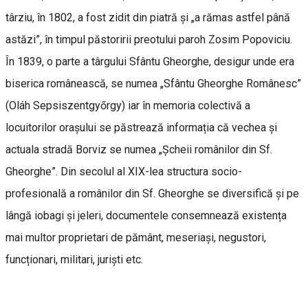
târziu, în 1802, a fost zidit din piatră şi „a rămas astfel până
astăzi”, în timpul păstoririi preotului paroh Zosim Popoviciu.
În 1839, o parte a târgului Sfântu Gheorghe, desigur unde era
biserica românească, se numea „Sfântu Gheorghe Românesc”
(Oláh Sepsiszentgyőrgy) iar în memoria colectivă a
locuitorilor oraşului se păstrează informația că vechea și
actuala stradă Borviz se numea „Şcheii românilor din Sf.
Gheorghe”. Din secolul al XIX-lea structura socio-
profesională a românilor din Sf. Gheorghe se diversifică și pe
lângă iobagi și jeleri, documentele consemnează existența
mai multor proprietari de pământ, meseriași, negustori,
funcționari, militari, juriști etc.