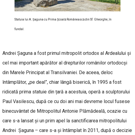
Statuia lui A. Șaguna cu Prima Școală Românească din Sf. Gheorghe, în
fundal.
Andrei Șaguna a fost primul mitropolit ortodox al Ardealului și
cel mai important apărător al drepturilor românilor ortodocși
din Marele Principat al Transilvaniei. De aceea, deloc
întâmplător, „pe deal”, chiar lângă biserică, în 1995 a fost
ridicată prima statuie din țară a acestuia, operă a sculptorului
Paul Vasilescu, după ce cu doi ani mai devreme locul fusese
binecuvântat de Mitropolitul Antonie Plămădeală, ocazie cu
care s-a lansat și un prim apel la sanctificarea mitropolitului
Andrei Şaguna – care s-a și întâmplat în 2011, după o decizie