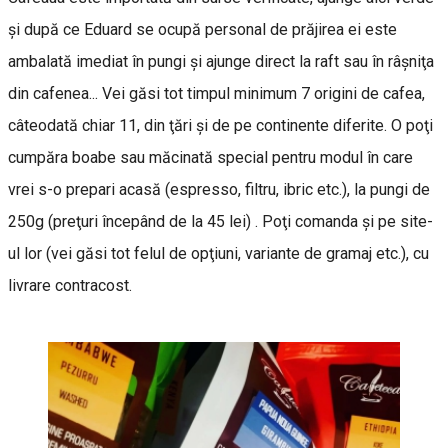
şi după ce Eduard se ocupă personal de prăjirea ei este
ambalată imediat în pungi şi ajunge direct la raft sau în râşniţa
din cafenea... Vei găsi tot timpul minimum 7 origini de cafea,
câteodată chiar 11, din ţări şi de pe continente diferite. O poţi
cumpăra boabe sau măcinată special pentru modul în care
vrei s-o prepari acasă (espresso, filtru, ibric etc.), la pungi de
250g (preţuri începând de la 45 lei) . Poţi comanda şi pe site-
ul lor (vei găsi tot felul de opţiuni, variante de gramaj etc.), cu
livrare contracost.