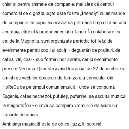
chiar și pentru animale de companie, mai ales că centrul
comercial ce o găzduieşte este foarte „friendly” cu animalele
de companie iar copiii au ocazia să petreacă timp cu mascota
acestuia, cățelul labrador ciocolatiu Tango. În colaborare cu
cei de la Magnolia, sunt organizate periodic tot felul de
evenimente pentru copii și adulți - degustări de prăjituri, de
cafea, vin, ceai - sub forma unor serate, dar şi evenimente
precum Nechezol (acesta având loc anual pe 22 decembrie în
amintirea vechilor obiceiuri de furnizare a serviciilor din
HoReCa de pe timpul comunismului) - unde se consumă
Eugenia, cafea nechezol, pufuleți, pufarine, se ascultă muzică
la magnetofon - cumva se compară vremurile de acum cu
lipsurile de atunci.
Ambianţa muzicală este de obicei jazz, în surdină.