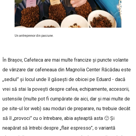
Un antreprenor din pasiune.
În Braşov, Cafeteca are mai multe francize şi puncte volante
de vânzare dar cafeneaua din Magnolia Center Răcădau este
„sediul” şi locul unde îl găseşti de obicei pe Eduard - dacă
vrei să stai la poveşti despre cafea, echipamente, accesorii,
ustensile (multe pot fi cumpărate de aici, dar şi mai multe de
pe site-ul lor web) sau moduri de preparare, nu trebuie decât
să îl „provoci” cu o întrebare, abia aşteaptă asta 🙂 Şi
neapărat să întrebi despre „flair espresso”, o variantă