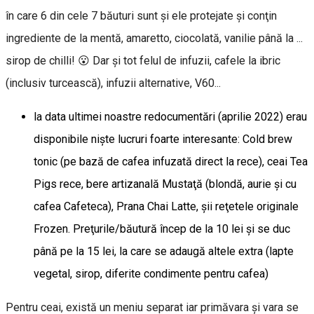
în care 6 din cele 7 băuturi sunt şi ele protejate şi conţin
ingrediente de la mentă, amaretto, ciocolată, vanilie până la ...
sirop de chilli! 😮 Dar şi tot felul de infuzii, cafele la ibric
(inclusiv turcească), infuzii alternative, V60...
la data ultimei noastre redocumentări (aprilie 2022) erau
disponibile nişte lucruri foarte interesante: Cold brew
tonic (pe bază de cafea infuzată direct la rece), ceai Tea
Pigs rece, bere artizanală Mustaţă (blondă, aurie şi cu
cafea Cafeteca), Prana Chai Latte, şii reţetele originale
Frozen. Preţurile/băutură încep de la 10 lei şi se duc
până pe la 15 lei, la care se adaugă altele extra (lapte
vegetal, sirop, diferite condimente pentru cafea)
Pentru ceai, există un meniu separat iar primăvara şi vara se