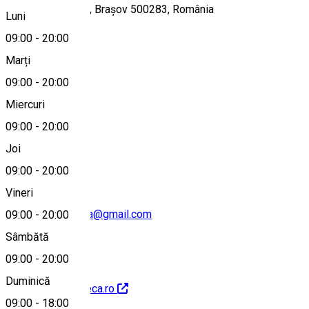
Strada Crișului 18, Brașov 500283, România
Luni
09:00
-
20:00
Marți
Hartă
09:00
-
20:00
Miercuri
09:00
-
20:00
0770590493
Joi
09:00
-
20:00
Vineri
cafeteca.magnolia@gmail.com
09:00
-
20:00
Sâmbătă
09:00
-
20:00
Duminică
http://www.cafeteca.ro
09:00
-
18:00