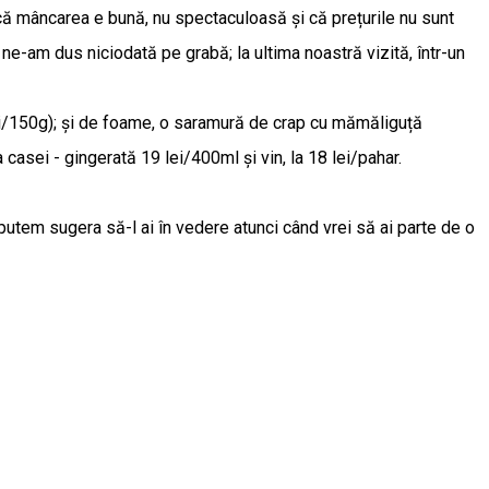
 că mâncarea e bună, nu spectaculoasă și că prețurile nu sunt
u ne-am dus niciodată pe grabă; la ultima noastră vizită, într-un
lei/150g); și de foame, o saramură de crap cu mămăliguță
 casei - gingerată 19 lei/400ml și vin, la 18 lei/pahar.
utem sugera să-l ai în vedere atunci când vrei să ai parte de o