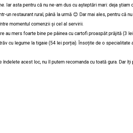
ine. Iar asta pentru că nu ne-am dus cu așteptări mari: deja știam
 într-un restaurant rural, până la urmă 😊 Dar mai ales, pentru că n
între momentul comenzii și cel al servirii.
are au mers foarte bine pe pâinea cu cartofi proaspăt prăjită (3 
ăv cu legume la tigaie (54 lei porția). Însoțite de o specialitate a
delete acest loc, nu îl putem recomanda cu toată gura. Dar îți p