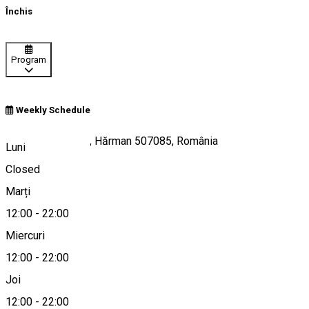
Închis
Program
Weekly Schedule
Strada Lacurilor 1, Hărman 507085, România
Luni
Closed
Marți
Hartă
12:00
-
22:00
Miercuri
12:00
-
22:00
0727337742
Joi
12:00
-
22:00
Despre