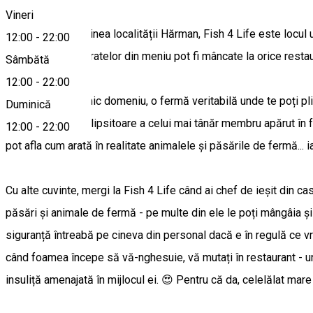
Vineri
Amplasat la marginea localității Hărman, Fish 4 Life este locul
12:00
-
22:00
majoritatea preparatelor din meniu pot fi mâncate la orice restau
Sâmbătă
12:00
-
22:00
Fish 4 Life e un mic domeniu, o fermă veritabilă unde te poți plim
Duminică
sau leneveala molipsitoare a celui mai tânăr membru apărut în fa
12:00
-
22:00
pot afla cum arată în realitate animalele și păsările de fermă... i
Cu alte cuvinte, mergi la Fish 4 Life când ai chef de ieșit din ca
păsări și animale de fermă - pe multe din ele le poți mângâia și 
siguranță întreabă pe cineva din personal dacă e în regulă ce vrei 
când foamea începe să vă-nghesuie, vă mutați în restaurant - un
insuliță amenajată în mijlocul ei. 😍 Pentru că da, celelălat mar