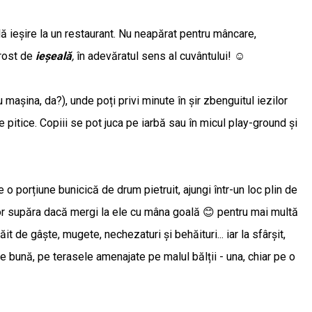
ă ieșire la un restaurant. Nu neapărat pentru mâncare,
 rost de
ieșeală
,
în adevăratul sens al cuvântului! ☺️
 mașina, da?), unde poți privi minute în șir zbenguitul iezilor
pitice. Copiii se pot juca pe iarbă sau în micul play-ground și
 o porțiune bunicică de drum pietruit, ajungi într-un loc plin de
e vor supăra dacă mergi la ele cu mâna goală 😊 pentru mai multă
t de gâște, mugete, nechezaturi și behăituri... iar la sfârșit,
 bună, pe terasele amenajate pe malul bălții - una, chiar pe o