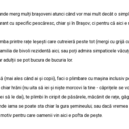
 unde merg mulți brașoveni atunci când vor mai mult decât o simpl
rant cu specific pescăresc, chiar și în Brașov; ci pentru că aici e
ba printre rațe leșești care cutreieră peste tot (mergi cu grijă cu
milia de bivoli rezidentă aici; sau poți admira simpaticele văcuțe 
ar adulții se pot bucura de bucuria lor.
să (mai ales când ai și copii), faci o plimbare cu mașina inclusiv pe
chiar hrăni (nu uita să iei și niște morcovi la tine - căprițele s
să le dai), te plimbi în ciripit de păsărele, măcănit de rațe, găgăi
de iarna se poate sta chiar la gura șemineului; sau dacă vremea e
e motiv pentru care oamenii vin aici e pofta de pește.