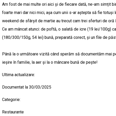
Am fost de mai multe ori aici și de fiecare dată, ne-am simțit b
foarte mari dar nici mici, așa cum unii s-ar aștepta să fie totuși
weekend de sfârșit de martie au trecut cam trei sferturi de oră 
Ce am mâncat atunci: de poftă, o salată de icre (19 lei/100g) c
(180/300/150g, 54 lei) bună, preparată corect, și un file de păstr
Până la o următoare vizită când sperăm să documentăm mai pe în
ieșire în familie, la aer și la o mâncare bună de pește!
Ultima actualizare:
Documentat la 30/03/2025
Categorie:
Restaurante