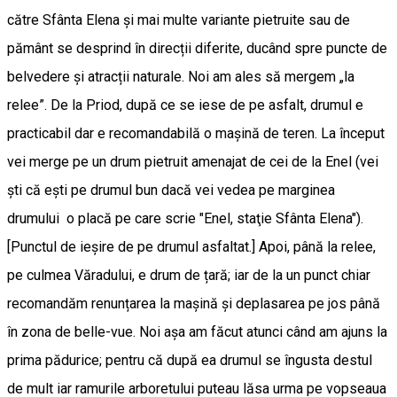
către Sfânta Elena și mai multe variante pietruite sau de
pământ se desprind în direcții diferite, ducând spre puncte de
belvedere și atracții naturale. Noi am ales să mergem „la
relee”. De la Priod, după ce se iese de pe asfalt, drumul e
practicabil dar e recomandabilă o mașină de teren. La început
vei merge pe un drum pietruit amenajat de cei de la Enel (vei
şti că eşti pe drumul bun dacă vei vedea pe marginea
drumului o placă pe care scrie "Enel, staţie Sfânta Elena").
[Punctul de ieşire de pe drumul asfaltat.] Apoi, până la relee,
pe culmea Văradului, e drum de țară; iar de la un punct chiar
recomandăm renunțarea la mașină și deplasarea pe jos până
în zona de belle-vue. Noi aşa am făcut atunci când am ajuns la
prima pădurice; pentru că după ea drumul se îngusta destul
de mult iar ramurile arboretului puteau lăsa urma pe vopseaua