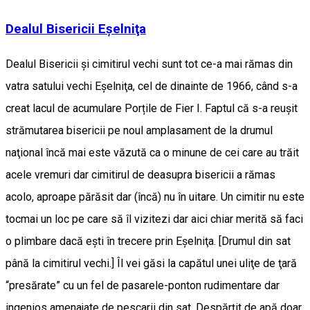
Dealul Bisericii Eşelniţa
Dealul Bisericii şi cimitirul vechi sunt tot ce-a mai rămas din
vatra satului vechi Eşelniţa, cel de dinainte de 1966, când s-a
creat lacul de acumulare Porțile de Fier I. Faptul că s-a reuşit
strămutarea bisericii pe noul amplasament de la drumul
naţional încă mai este văzută ca o minune de cei care au trăit
acele vremuri dar cimitirul de deasupra bisericii a rămas
acolo, aproape părăsit dar (încă) nu în uitare. Un cimitir nu este
tocmai un loc pe care să îl vizitezi dar aici chiar merită să faci
o plimbare dacă eşti în trecere prin Eşelniţa. [Drumul din sat
până la cimitirul vechi.] Îl vei găsi la capătul unei uliţe de ţară
“presărate” cu un fel de pasarele-ponton rudimentare dar
ingenios amenajate de pescarii din sat. Despărţit de apă doar