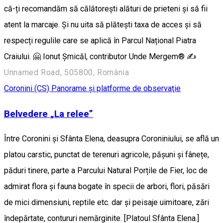
că-ți recomandăm să călătorești alături de prieteni și să fii
atent la marcaje. Și nu uita să plătești taxa de acces și să
respecți regulile care se aplică în Parcul Național Piatra
Craiului. 🤗 Ionut Șmicăl, contributor Unde Mergem® ✍️
Unnamed Road, 505800, România
Coronini (CS)
Panorame şi platforme de observaţie
Belvedere „La relee”
Între Coronini și Sfânta Elena, deasupra Coroniniului, se află un
platou carstic, punctat de terenuri agricole, pășuni și fânețe,
păduri tinere, parte a Parcului Natural Porțile de Fier, loc de
admirat flora și fauna bogate în specii de arbori, flori, păsări
de mici dimensiuni, reptile etc. dar și peisaje uimitoare, zări
îndepărtate, contururi nemărginite. [Platoul Sfânta Elena.]