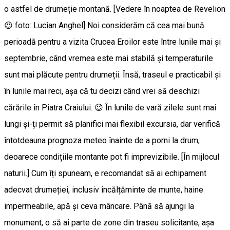
o astfel de drumeție montană. [Vedere în noaptea de Revelion
😍 foto: Lucian Anghel] Noi considerăm că cea mai bună
perioadă pentru a vizita Crucea Eroilor este între lunile mai și
septembrie, când vremea este mai stabilă și temperaturile
sunt mai plăcute pentru drumeții. Însă, traseul e practicabil și
în lunile mai reci, așa că tu decizi când vrei să deschizi
cărările în Piatra Craiului. 😉 În lunile de vară zilele sunt mai
lungi și-ți permit să planifici mai flexibil excursia, dar verifică
întotdeauna prognoza meteo înainte de a porni la drum,
deoarece condițiile montante pot fi imprevizibile. [În mijlocul
naturii.] Cum îți spuneam, e recomandat să ai echipament
adecvat drumeției, inclusiv încălțăminte de munte, haine
impermeabile, apă și ceva mâncare. Până să ajungi la
monument, o să ai parte de zone din traseu solicitante, așa