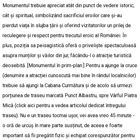
Monumentul trebuie apreciat atât din punct de vedere istoric,
cât și spiritual, simbolizând sacrificiul eroilor care și-au
pierdut viața în slujba țării și oferind vizitatorilor un prilej de
reculegere și respect pentru trecutul eroic al României. În
plus, poziția sa peisagistică oferă o priveliște spectaculoasă
asupra munților și văilor din jur, făcându-l o atracție turistică
deosebită. [Monumentul în prim-plan.] Pentru a ajunge la cruce
(denumire a atracției cunoscută mai bine în rândul localnicilor)
trebuie să ajungi la Cabana Curmătura și de acolo să urmezi
porțiunea de traseu marcată Punct Albastru, spre Vârful Piatra
Mică (click aici pentru a vedea articolul dedicat întregului
traseu). Nu e un traseu tocmai ușor, vei avea vreo 45 minute -
o oră de urcuș în mare parte susținut, de aceea e foarte
important să fii pregătit fizic și echipat corespunzător pentru