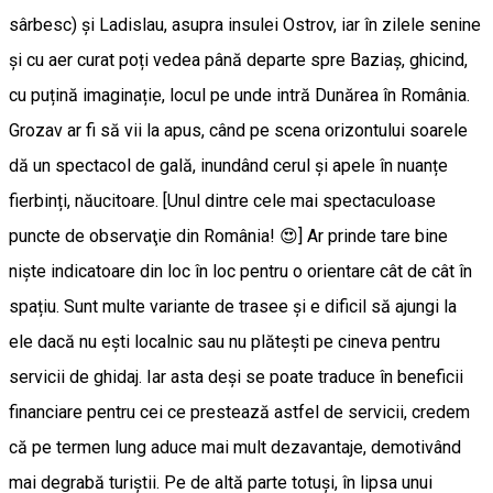
sârbesc) și Ladislau, asupra insulei Ostrov, iar în zilele senine
și cu aer curat poți vedea până departe spre Baziaș, ghicind,
cu puțină imaginație, locul pe unde intră Dunărea în România.
Grozav ar fi să vii la apus, când pe scena orizontului soarele
dă un spectacol de gală, inundând cerul și apele în nuanțe
fierbinți, năucitoare. [Unul dintre cele mai spectaculoase
puncte de observaţie din România! 😍] Ar prinde tare bine
niște indicatoare din loc în loc pentru o orientare cât de cât în
spațiu. Sunt multe variante de trasee și e dificil să ajungi la
ele dacă nu ești localnic sau nu plătești pe cineva pentru
servicii de ghidaj. Iar asta deși se poate traduce în beneficii
financiare pentru cei ce prestează astfel de servicii, credem
că pe termen lung aduce mai mult dezavantaje, demotivând
mai degrabă turiștii. Pe de altă parte totuși, în lipsa unui