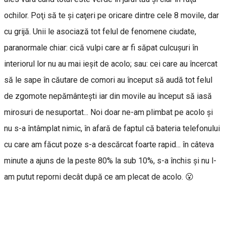
ochilor. Poţi să te şi caţeri pe oricare dintre cele 8 movile, dar
cu grijă. Unii le asociază tot felul de fenomene ciudate,
paranormale chiar: cică vulpi care ar fi săpat culcuşuri în
interiorul lor nu au mai ieşit de acolo; sau: cei care au încercat
să le sape în căutare de comori au început să audă tot felul
de zgomote nepământeşti iar din movile au început să iasă
mirosuri de nesuportat... Noi doar ne-am plimbat pe acolo şi
nu s-a întâmplat nimic, în afară de faptul că bateria telefonului
cu care am făcut poze s-a descărcat foarte rapid... în câteva
minute a ajuns de la peste 80% la sub 10%, s-a închis şi nu l-
am putut reporni decât după ce am plecat de acolo. 😮