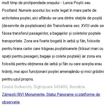
mult timp de protipendada oraşului - Lunca Poştii sau
Postland. Numele acestui loc este legat în mare parte de
activitatea poştei, aici aflându-se una dintre stațiile de poștă
(deservite de poștalioane) din Transilvania sec. XVIII unde se
făcea transferul pasagerilor, a bagajelor și coletelor poștale
transportate. Zona era foarte bogată în iarbă și fân, folosite
pentru hrana cailor care trăgeau poștalioanele (trăsuri mari cu
spații pentru pasageri, bagaje și colete poștale) iar zona era
folosită pentru obținerea de iarbă și fân cu care aceștia erau
hrăniți, mai apoi funcţionarii poştei amenajându-şi mici grădini
pentru uzul propriu.
Dealul Golberich, Sighișoara 545400, România
Zărneşti (BV)
Monumente, Statui
Panorame şi platforme de
observaţie