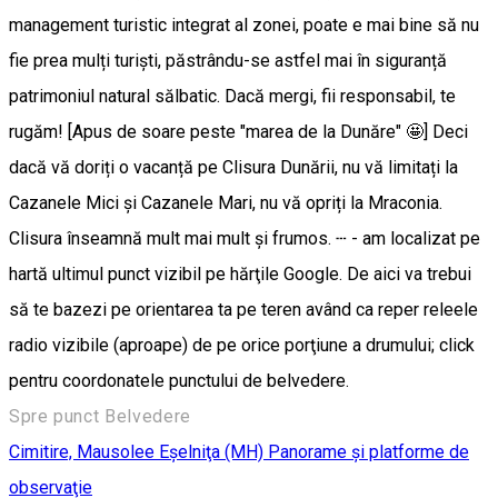
management turistic integrat al zonei, poate e mai bine să nu
fie prea mulți turiști, păstrându-se astfel mai în siguranță
patrimoniul natural sălbatic. Dacă mergi, fii responsabil, te
rugăm! [Apus de soare peste "marea de la Dunăre" 🤩] Deci
dacă vă doriți o vacanță pe Clisura Dunării, nu vă limitați la
Cazanele Mici și Cazanele Mari, nu vă opriți la Mraconia.
Clisura înseamnă mult mai mult și frumos. ┄ - am localizat pe
hartă ultimul punct vizibil pe hărţile Google. De aici va trebui
să te bazezi pe orientarea ta pe teren având ca reper releele
radio vizibile (aproape) de pe orice porţiune a drumului; click
pentru coordonatele punctului de belvedere.
Spre punct Belvedere
Cimitire, Mausolee
Eşelniţa (MH)
Panorame şi platforme de
observaţie