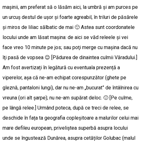
maşinii, am preferat să o lăsăm aici, la umbră şi am purces pe
un urcuş destul de uşor şi foarte agreabil, în triluri de păsărele
şi miros de liliac sălbatic de mai 🙂 Astea sunt coordonatele
locului unde am lăsat maşina: de aici se văd releele şi vei
face vreo 10 minute pe jos; sau poţi merge cu maşina dacă nu
îţi pasă de vopsea 😉 [Pădurea de dinaintea culmii Văradului.]
Am fost avertizați în legătură cu eventuala prezență a
viperelor, așa că ne-am echipat corespunzător (ghete pe
gleznă, pantaloni lungi), dar nu ne-am „bucurat” de întâlnirea cu
vreuna (ori alt șarpe); nu ne-am supărat deloc. 🙂 [Pe culme,
pe lângă relee.] Urmând poteca, după ce treci de relee, se
deschide în fața ta geografia copleșitoare a malurilor celui mai
mare defileu european, priveliștea superbă asupra locului
unde se îngustează Dunărea, asupra cetăților Golubac (malul