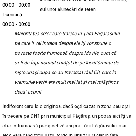
00:00
-
00:00
până la a fi rezultatul unor alunecări de teren.
Duminică
00:00
-
00:00
Majoritatea celor care trăiesc în Ţara Făgăraşului
pe care îi vei întreba despre ele îţi vor spune o
poveste foarte frumoasă despre Movile, cum că
ar fi de fapt noroiul curăţat de pe încălţăminte de
nişte uriaşi după ce au traversat râul Olt, care în
vremurile vechi era mult mai lat şi mai mlăştinos
decât acum!
Indiferent care le e originea, dacă eşti cazat în zonă sau eşti
în trecere pe DN1 prin municipiul Făgăraş, un popas aici îţi va
oferi o frumoasă perspectivă asupra Ţării Făgăraşului, mai
ales vara când totul este verde în jurul tău şi clar în faţa