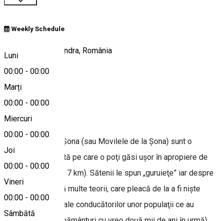
Weekly Schedule
Şona, comuna Mândra, România
Luni
00:00
-
00:00
Marți
Hartă
00:00
-
00:00
Despre
Miercuri
00:00
-
00:00
Piramidele de la Şona (sau Movilele de la Şona) sunt o
Joi
atracţie interesantă pe care o poţi găsi uşor în apropiere de
00:00
-
00:00
Făgăraş (la aprox. 7 km). Sătenii le spun „guruieţe” iar despre
Vineri
originea lor există multe teorii, care pleacă de la a fi nişte
00:00
-
00:00
tumuli (morminte ale conducătorilor unor populaţii ce au
Sâmbătă
traversat aceste pământuri cu vreo două mii de ani în urmă)