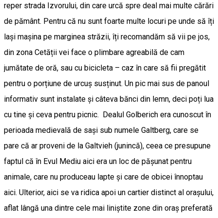
reper strada Izvorului, din care urcă spre deal mai multe cărări
de pământ. Pentru că nu sunt foarte multe locuri pe unde să îți
lași mașina pe marginea străzii, îți recomandăm să vii pe jos,
din zona Cetății vei face o plimbare agreabilă de cam
jumătate de oră, sau cu bicicleta – caz în care să fii pregătit
pentru o porțiune de urcuș susținut. Un pic mai sus de panoul
informativ sunt instalate și câteva bănci din lemn, deci poți lua
cu tine și ceva pentru picnic. Dealul Golberich era cunoscut în
perioada medievală de sași sub numele Galtberg, care se
pare că ar proveni de la Galtvieh (junincă), ceea ce presupune
faptul că în Evul Mediu aici era un loc de păşunat pentru
animale, care nu produceau lapte şi care de obicei înnoptau
aici. Ulterior, aici se va ridica apoi un cartier distinct al oraşului,
aflat lângă una dintre cele mai liniştite zone din oraş preferată