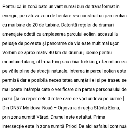
Pentru că în zonă bate un vânt numai bun de transformat în
energie, pe câteva zeci de hectare s-a construit un parc eolian
cu mai bine de 20 de turbine. Datorită rețelei de drumuri
amenajate odată cu amplasarea parcului eolian, accesul la
peisaje de poveste și panorame de vis este mult mai ușor.
Vorbim de aproximativ 40 km de drumuri, ideale pentru
mountain-biking, off-road-ing sau chiar trekking, oferind acces
pe văile pline de atracții naturale. Intrarea în parcul eolian este
permisă dar e posibilă necesitatea anunțării ei și pe traseu se
mai poate întâmpla câte o verificare din partea personalului de
pază. [Ia ca reper cele 3 relee care se văd undeva pe culme.]
Din DN57 Moldova-Nouă – Orșova ia direcția Sfânta Elena,
prin zona numită Vărad. Drumul este asfaltat. Prima
intersecție este în zona numită Priod. De aici asfaltul continuă