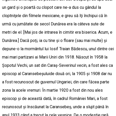
un gard şi o poartă cu clopot care ne-a dus cu gândul la
cloptniţele din filmele mexicane, e greu să îţi închipui că în
urmă cu jumătate de secol Dunărea era la câteva sute de
metri de el. [Mai jos de intrarea în cimitir era biserica. Acum, e
Dunărea.] Dacă poţi, ia cu tine şi o floare (sau mai multe) şi
depune-o la mormântul lui Iosif Traian Bădescu, unul dintre cei
mai mari partizani ai Marii Uniri din 1918. Născut în 1958 la
Şopotul Vechi, un sat din Caraş-Severinul vecin, a fost ales ca
episcop al Caransebeşuluide două ori, la 1905 și 1908 dar nu
a fost recunoscut de guvernul Ungariei, din care făcea parte
zona la acele vremuri. În martie 1920 a fost din nou ales
episcop şi de această dată, în cadrul României Mari, a fost
recunoscut şi înscăunat la Caransebeş, unde a slujit până în
anul 1933 când a trecut la cele veşnice. De o modestie rară,