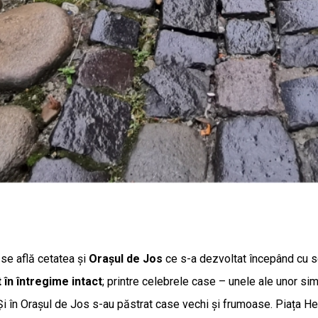
 se află cetatea și
Orașul de Jos
ce s-a dezvoltat începând cu se
 în întregime intact
; printre celebrele case – unele ale unor sim
 Și în Orașul de Jos s-au păstrat case vechi și frumoase. Piața He