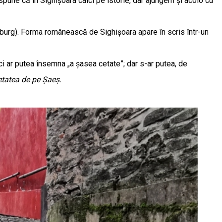
spune că în Sighișoara calci pe istorie, dar ajungem și acolo cu
burg). Forma românească de Sighișoara apare în scris într-un
i ar putea însemna „a șasea cetate”; dar s-ar putea, de
tatea de pe Şaeş.