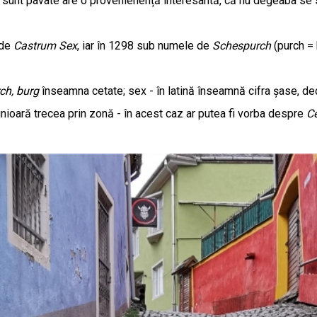
are sunt pavate are o provenienență interesantă, că nu degeaba se 
 de
Castrum Sex
, iar în 1298 sub numele de
Schespurch
(purch = 
ch, burg
înseamna cetate; sex - în latină înseamnă cifra șase, dec
nioară trecea prin zonă - în acest caz ar putea fi vorba despre
Ce