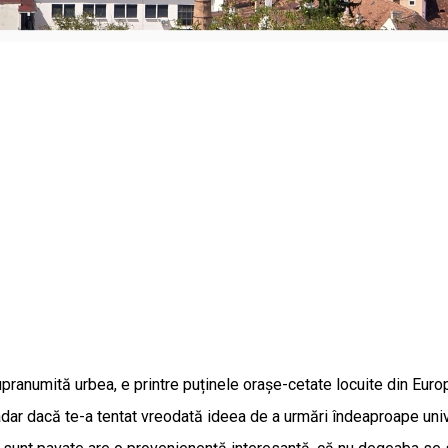
upranumită urbea, e printre puținele orașe-cetate locuite din Euro
Așadar dacă te-a tentat vreodată ideea de a urmări îndeaproape un