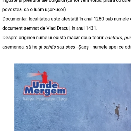
înguste și pietruite ale burgului (că tot veni vorba, piatra cu c
povestea, să o luăm ușor-ușor).
Documentar, localitatea este atestată în anul 1280 sub numele
document semnat de Vlad Dracul, în anul 1431.
Despre originea numelui există măcar două teorii:
castrum, pur
asemenea, să fie și
schäs
sau
shes -
Şaeş - numele apei ce odi