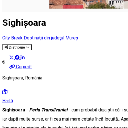
Sighişoara
City Break
Destinaţii din judeţul Mureş
Distribuie
Copied!
Sighișoara, România
Hartă
Sighișoara
-
Perla Transilvaniei
- cum probabil deja știi că-i s
iar după multe surse, ar fi cea mai mare cetate încă locuită.. 