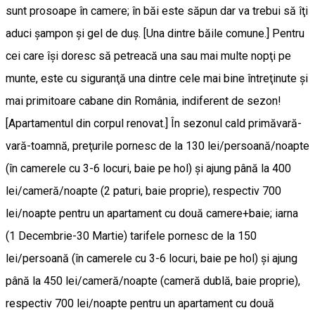
sunt prosoape în camere; în băi este săpun dar va trebui să îţi
aduci şampon şi gel de duş. [Una dintre băile comune.] Pentru
cei care îşi doresc să petreacă una sau mai multe nopţi pe
munte, este cu siguranţă una dintre cele mai bine întreţinute şi
mai primitoare cabane din România, indiferent de sezon!
[Apartamentul din corpul renovat.] În sezonul cald primăvară-
vară-toamnă, preţurile pornesc de la 130 lei/persoană/noapte
(în camerele cu 3-6 locuri, baie pe hol) şi ajung până la 400
lei/cameră/noapte (2 paturi, baie proprie), respectiv 700
lei/noapte pentru un apartament cu două camere+baie; iarna
(1 Decembrie-30 Martie) tarifele pornesc de la 150
lei/persoană (în camerele cu 3-6 locuri, baie pe hol) şi ajung
până la 450 lei/cameră/noapte (cameră dublă, baie proprie),
respectiv 700 lei/noapte pentru un apartament cu două