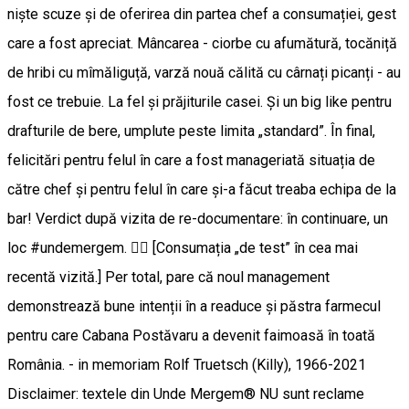
niște scuze și de oferirea din partea chef a consumației, gest
care a fost apreciat. Mâncarea - ciorbe cu afumătură, tocăniță
de hribi cu mîmăliguță, varză nouă călită cu cârnați picanți - au
fost ce trebuie. La fel și prăjiturile casei. Și un big like pentru
drafturile de bere, umplute peste limita „standard”. În final,
felicitări pentru felul în care a fost manageriată situația de
către chef și pentru felul în care și-a făcut treaba echipa de la
bar! Verdict după vizita de re-documentare: în continuare, un
loc #undemergem. 👍🏽 [Consumația „de test” în cea mai
recentă vizită.] Per total, pare că noul management
demonstrează bune intenții în a readuce și păstra farmecul
pentru care Cabana Postăvaru a devenit faimoasă în toată
România. - in memoriam Rolf Truetsch (Killy), 1966-2021
Disclaimer: textele din Unde Mergem® NU sunt reclame