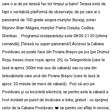
care o ai de pe terasă fac tot timpul şi banii! Terasa este de
fapt o veritabilă platformă de observaţie, de pe care ai o
panoramă de 100 grade asupra munţilor Bucegi, zonei
Râşnov-Bran-Măgura, munţilor Piatra Craiului, Codlea,
Ghimbav... Programul restaurantului este 08:00-21:30 (ultima
comandă). [Terasă cu super-panoramă!] Accesul la Cabana
Postăvaru se poate face din Poiana Braşov pe jos (pe Drumul
Roşu, traseu cruce roşie, aprox. 2h), cu Telegondola (care te
lasă la aprox. 500m mai sus de cabană) sau cu una din
telecabinele care urcă din Poiana Braşov (care te lasă la
aprox. 20 minute de mers de cabană) . Poți să urci pe
Postăvaru și cu bicicletă electrică, iar pentru asta la cabană a
fost instalat un punct de încărcare e-bike, gratuit - cu sprijinul
celor de la Cabana Postăvaru. ❤️ Iar pentru cei aflați în nevoie,