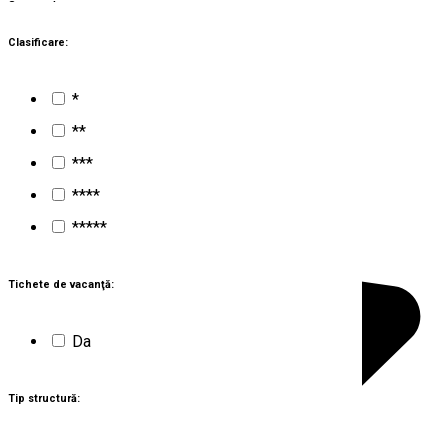
3
rezultate
Poiana Braşov (BV)
Cabane
Clasificare:
Închis
*
Cabana Postăvaru - Julius Römer
**
***
****
*****
Tichete de vacanţă:
Da
Tip structură: