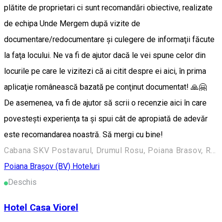
plătite de proprietari ci sunt recomandări obiective, realizate
de echipa Unde Mergem după vizite de
documentare/redocumentare şi culegere de informaţii făcute
la faţa locului. Ne va fi de ajutor dacă le vei spune celor din
locurile pe care le vizitezi că ai citit despre ei aici, în prima
aplicaţie românească bazată pe conţinut documentat! 🙏🤗
De asemenea, va fi de ajutor să scrii o recenzie aici în care
povesteşti experienţa ta şi spui cât de apropiată de adevăr
este recomandarea noastră. Să mergi cu bine!
Cabana SKV Postavarul, Drumul Rosu, Poiana Brasov, RO, Brasov, Romania
Poiana Braşov (BV)
Hoteluri
Deschis
Hotel Casa Viorel