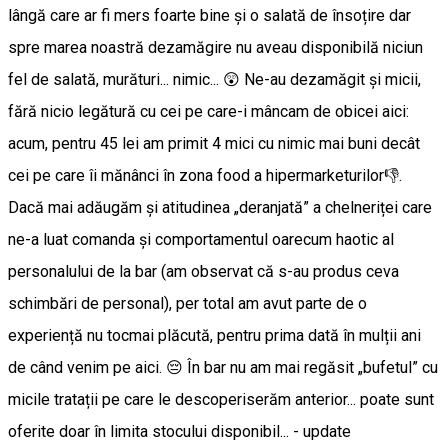
lângă care ar fi mers foarte bine și o salată de însoțire dar
spre marea noastră dezamăgire nu aveau disponibilă niciun
fel de salată, murături... nimic... 😲 Ne-au dezamăgit și micii,
fără nicio legătură cu cei pe care-i mâncam de obicei aici:
acum, pentru 45 lei am primit 4 mici cu nimic mai buni decât
cei pe care îi mănânci în zona food a hipermarketurilor👎.
Dacă mai adăugăm și atitudinea „deranjată” a chelneriței care
ne-a luat comanda și comportamentul oarecum haotic al
personalului de la bar (am observat că s-au produs ceva
schimbări de personal), per total am avut parte de o
experiență nu tocmai plăcută, pentru prima dată în mulții ani
de când venim pe aici. 😔 În bar nu am mai regăsit „bufetul” cu
micile tratații pe care le descoperiserăm anterior... poate sunt
oferite doar în limita stocului disponibil... - update