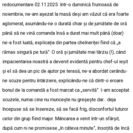
redocumentare 02.11.2025: într-o duminică frumoasă de
noiembrie, ne-am așezat la masă deși am văzut că era foarte
aglomerat, asumându-ne o durată chiar și de jumătate de oră
până să ne vină comanda însă a durat mai mult până (doar)
ne-a fost luată, explicația din partea chelneriței fiind că „a
rămas singură pe tură”. O oră și jumătate mai târziu (!), când
impacientarea noastră a devenit evidentă pentru chef-ul ieșit
și el să dea un pic de ajutor pe terasă, ne-a abordat cerându-
ne scuze pentru întârziere, explicându-ne că dintr-o eroare
bonul de la comandă a fost marcat ca „servită”. I-am acceptat
scuzele, numai cine nu muncește nu greșește dar... deja
începuse să se însereze, să se facă frig, disconfortul tuturor
celor din grup fiind major. Mâncarea a venit într-un sfârșit,
după cum ni ne promisese „în câteva minute”, însoțită de încă