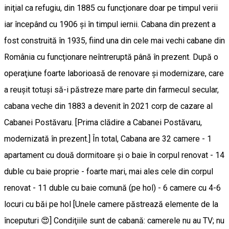
iniţial ca refugiu, din 1885 cu funcţionare doar pe timpul verii
iar începând cu 1906 şi în timpul iernii. Cabana din prezent a
fost construită în 1935, fiind una din cele mai vechi cabane din
România cu funcţionare neîntreruptă până în prezent. După o
operaţiune foarte laborioasă de renovare şi modernizare, care
a reuşit totuşi să-i păstreze mare parte din farmecul secular,
cabana veche din 1883 a devenit în 2021 corp de cazare al
Cabanei Postăvaru. [Prima clădire a Cabanei Postăvaru,
modernizată în prezent.] În total, Cabana are 32 camere - 1
apartament cu două dormitoare şi o baie în corpul renovat - 14
duble cu baie proprie - foarte mari, mai ales cele din corpul
renovat - 11 duble cu baie comună (pe hol) - 6 camere cu 4-6
locuri cu băi pe hol [Unele camere păstrează elemente de la
începuturi 😍] Condiţiile sunt de cabană: camerele nu au TV; nu