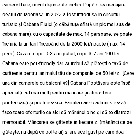
camere+baie; micul dejun este inclus. După o reamenajare
destul de laboriasă, în 2023 a fost introdusă în circuitul
turistic și Cabana Pisici (o căbănuță aflată un pic mai sus de
cabana mare); cu o capacitate de max. 14 persoane, se poate
închiria la un tarif începând de la 2000 lei/noapte (max. 14
pers.). Cazare copii: 0-3 ani gratuit, copil 3-7 ani 100 lei.
Cabana este pet-friendly dar va trebui să plăteşti o taxă de
curăţenie pentru animalul tău de companie, de 50 lei/zi. [Cere
una din camerele cu balcon! 😉] Cabana Postăvaru este însă
apreciată cel mai mult pentru mâncare şi atmosfera
prietenoasă și prietenească. Familia care o administrează
face toate eforturile ca aici să mănânci bine şi să te distrezi
memorabil. Mâncarea se găteşte în fiecare zi (mănânci ce se
găteşte, nu după ce pofte ai) şi are acel gust pe care doar