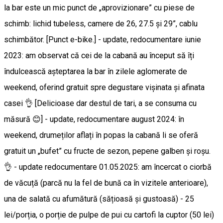
la bar este un mic punct de „aprovizionare” cu piese de
schimb: lichid tubeless, camere de 26, 27.5 și 29”, cablu
schimbător. [Punct e-bike.] - update, redocumentare iunie
2023: am observat că cei de la cabană au început să îți
îndulcească așteptarea la bar în zilele aglomerate de
weekend, oferind gratuit spre degustare vișinata și afinata
casei 👌 [Delicioase dar destul de tari, a se consuma cu
măsură 😊] - update, redocumentare august 2024: în
weekend, drumeților aflați în popas la cabană li se oferă
gratuit un „bufet” cu fructe de sezon, pepene galben și roșu.
👌 - update redocumentare 01.05.2025: am încercat o ciorbă
de văcuță (parcă nu la fel de bună ca în vizitele anterioare),
una de salată cu afumătură (sățioasă și gustoasă) - 25
lei/porția, o porție de pulpe de pui cu cartofi la cuptor (50 lei)