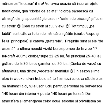
mâncarea "la ceaun" îl are! Vei avea ocazia să încerci reţete
tradiţionale, gen "ciorbă de salată", "ciorbă săsească cu
cârnaţi", dar şi specialităţile casei - "salam de biscuiţi" şi "ceai
cu stroh" 😋 [Ceai cu stroh şi cu... view! 😍] Tot timpul, „pe
tablă” sunt câteva feluri de mâncăruri gătite (ciorbe/supe și
feluri principale) și câteva „grătărele”. Preţurile sunt şi ele "de
cabană": la ultima noastă vizită berea pornea de la vreo 17
lei/draft 400ml, ciorbe/supe 22-25 lei, fel principal 25-40 lei,
grătare de la 30 lei cu garnituri de 20 lei... [Ciorba de varză cu
afumătură, una dintre „vedetele” meniului 😋] În sezon şi mai
ales în weekend-uri trebuie să te înarmezi cu ceva răbdare ca
să mănânci aici, nu e uşor lucru pentru personal să servească
140 locuri din interior + peste 140 locuri pe terasă. Dar
atmosfera şi amenajarea celor două saloane şi priveliştea pe