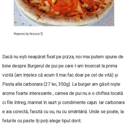
Peperoni by Vesuvio 👌
Dacă nu ești neapărat fixat pe pizza, noi mai putem spune de
bine despre Burgerul de pui pe care l-am încercat la prima
vizită (am înțeles că acum îl mai fac doar pe cel de vită) și
Pasta alla carbonara (27 lei, 350g). La burger am găsit niște
arome foarte interesante , carnea de pui nu e o chiftea tocată
ci file întreg, marinat în iaurt și condimente cajun. Iar carbonara
e aia corectă, facută cu ou, nu cu smântână. Unde se poate, la
felurile cu paste îți poți alege tipul dorit.