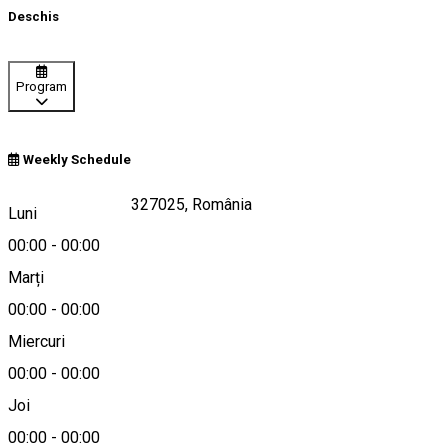
Deschis
Program
Weekly Schedule
Berzasca nr. 550, 327025, România
Luni
00:00
-
00:00
Marți
Hartă
00:00
-
00:00
Miercuri
00:00
-
00:00
0732558190
Joi
00:00
-
00:00
Despre