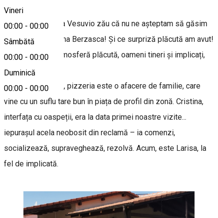
Vineri
Un loc ca Pizzeria Vesuvio zău că nu ne așteptam să găsim
00:00
-
00:00
pe DN57 în comuna Berzasca! Și ce surpriză plăcută am avut!
Sâmbătă
Mâncare bună, atmosferă plăcută, oameni tineri și implicați,
00:00
-
00:00
curățenie.
Duminică
Deschisă în 2018, pizzeria este o afacere de familie, care
00:00
-
00:00
vine cu un suflu tare bun în piața de profil din zonă. Cristina,
interfața cu oaspeții, era la data primei noastre vizite...
iepurașul acela neobosit din reclamă – ia comenzi,
socializează, supraveghează, rezolvă. Acum, este Larisa, la
fel de implicată.