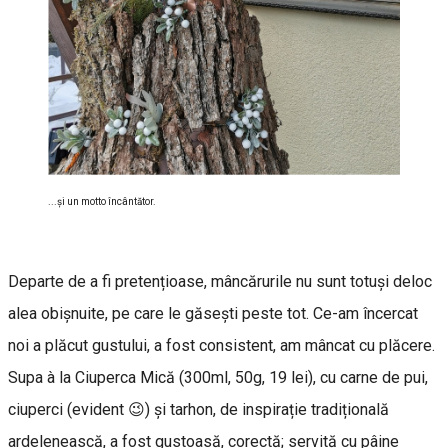
...şi un motto încântător.
Departe de a fi pretențioase, mâncărurile nu sunt totuși deloc
alea obișnuite, pe care le găsești peste tot. Ce-am încercat
noi a plăcut gustului, a fost consistent, am mâncat cu plăcere.
Supa à la Ciuperca Mică (300ml, 50g, 19 lei), cu carne de pui,
ciuperci (evident 😉) și tarhon, de inspirație tradițională
ardelenească, a fost gustoasă, corectă; servită cu pâine