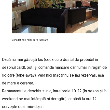
Zona lounge, mică dar drăguţă 🍸
Dacă nu mai găsești loc (ceea ce e destul de probabil în
sezonul cald), poți și comanda mâncare dar numai în regim de
ridicare (take-away). Vara nici măcar nu se iau rezervări, așa
de mare e cererea.
Restaurantul e deschis zilnic, între orele 10-22 (în sezon și în
weekend se mai întâmplă și derogări) iar până la ora 12
servește doar mic-dejun.