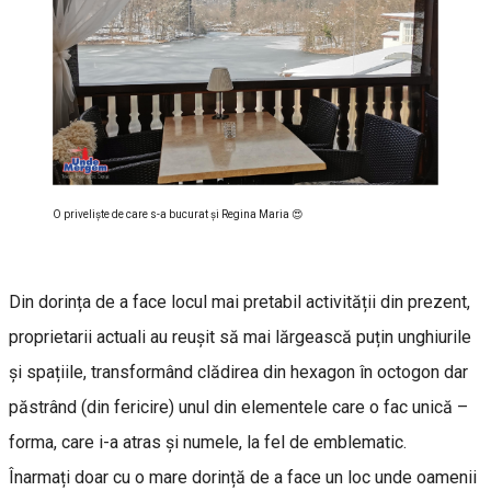
O privelişte de care s-a bucurat şi Regina Maria 😍
Din dorința de a face locul mai pretabil activității din prezent,
proprietarii actuali au reușit să mai lărgească puțin unghiurile
și spațiile, transformând clădirea din hexagon în octogon dar
păstrând (din fericire) unul din elementele care o fac unică –
forma, care i-a atras și numele, la fel de emblematic.
Înarmați doar cu o mare dorință de a face un loc unde oamenii