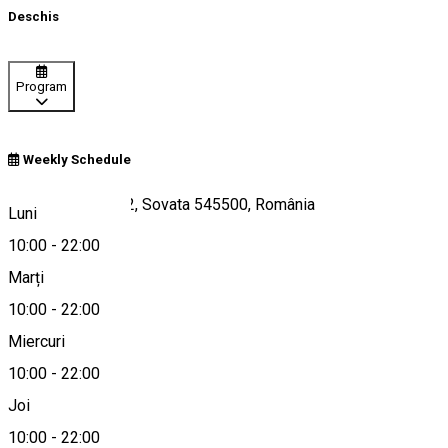
Deschis
Program
Weekly Schedule
Strada Bradului 42, Sovata 545500, România
Luni
10:00
-
22:00
Marți
Hartă
10:00
-
22:00
Miercuri
10:00
-
22:00
0265570298
Joi
10:00
-
22:00