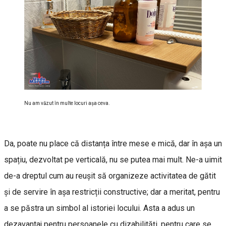
Nu am văzut în multe locuri aşa ceva.
Da, poate nu place că distanța între mese e mică, dar în așa un
spațiu, dezvoltat pe verticală, nu se putea mai mult. Ne-a uimit
de-a dreptul cum au reușit să organizeze activitatea de gătit
și de servire în așa restricții constructive; dar a meritat, pentru
a se păstra un simbol al istoriei locului. Asta a adus un
dezavantaj pentru persoanele cu dizabilități, pentru care se