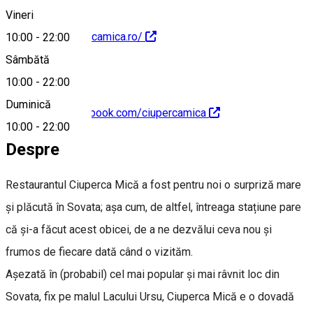
Vineri
http://www.ciupercamica.ro/
10:00
-
22:00
Sâmbătă
10:00
-
22:00
Duminică
https://www.facebook.com/ciupercamica
10:00
-
22:00
Despre
Restaurantul Ciuperca Mică a fost pentru noi o surpriză mare
și plăcută în Sovata; așa cum, de altfel, întreaga stațiune pare
că și-a făcut acest obicei, de a ne dezvălui ceva nou și
frumos de fiecare dată când o vizităm.
Așezată în (probabil) cel mai popular și mai râvnit loc din
Sovata, fix pe malul Lacului Ursu, Ciuperca Mică e o dovadă