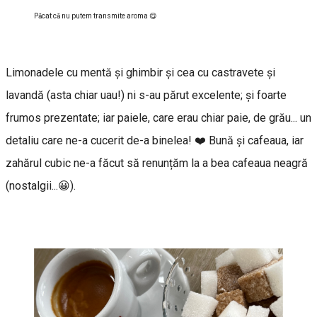
Păcat că nu putem transmite aroma 😋
Limonadele cu mentă și ghimbir și cea cu castravete și
lavandă (asta chiar uau!) ni s-au părut excelente; și foarte
frumos prezentate; iar paiele, care erau chiar paie, de grău... un
detaliu care ne-a cucerit de-a binelea! ❤️ Bună și cafeaua, iar
zahărul cubic ne-a făcut să renunțăm la a bea cafeaua neagră
(nostalgii...😀).