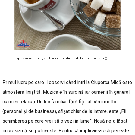
Espresso foarte bun, la fel ca toate produsele de bar încercate aici 👌
Primul lucru pe care îl observi când intri la Ciuperca Mică este
atmosfera liniștită. Muzica e în surdină iar oamenii în general
calmi și relaxați. Un loc familiar, fără fițe, al cărui motto
(personal și de business), afișat chiar de la intrare, este „Fii
schimbarea pe care vrei să o vezi în lume”. Nouă ne-a lăsat
impresia că se potrivește. Pentru că implicarea echipei este