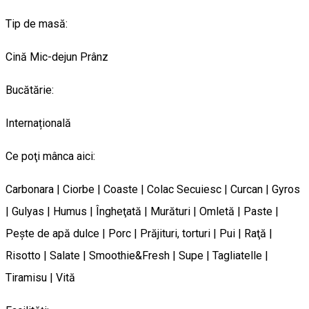
Tip de masă:
Cină
Mic-dejun
Prânz
Bucătărie:
Internațională
Ce poţi mânca aici:
Carbonara | Ciorbe | Coaste | Colac Secuiesc | Curcan | Gyros
| Gulyas | Humus | Îngheţată | Murături | Omletă | Paste |
Peşte de apă dulce | Porc | Prăjituri, torturi | Pui | Raţă |
Risotto | Salate | Smoothie&Fresh | Supe | Tagliatelle |
Tiramisu | Vită