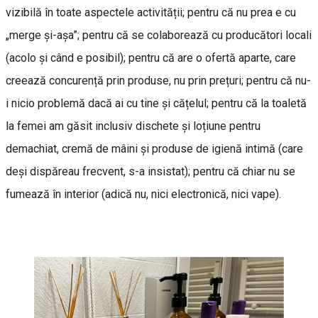
vizibilă în toate aspectele activității; pentru că nu prea e cu
„merge și-așa”; pentru că se colaborează cu producători locali
(acolo și când e posibil); pentru că are o ofertă aparte, care
creează concurență prin produse, nu prin prețuri; pentru că nu-
i nicio problemă dacă ai cu tine și cățelul; pentru că la toaletă
la femei am găsit inclusiv dischete și loțiune pentru
demachiat, cremă de mâini și produse de igienă intimă (care
deși dispăreau frecvent, s-a insistat); pentru că chiar nu se
fumează în interior (adică nu, nici electronică, nici vape).