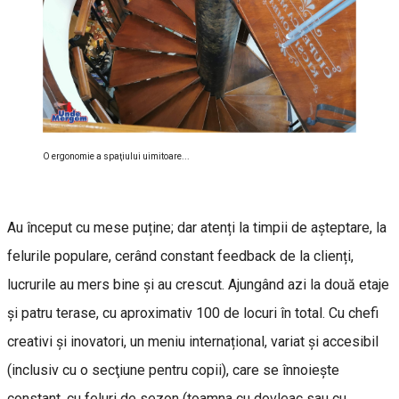
O ergonomie a spaţiului uimitoare...
Au început cu mese puține; dar atenți la timpii de așteptare, la
felurile populare, cerând constant feedback de la clienți,
lucrurile au mers bine și au crescut. Ajungând azi la două etaje
și patru terase, cu aproximativ 100 de locuri în total. Cu chefi
creativi și inovatori, un meniu internațional, variat și accesibil
(inclusiv cu o secţiune pentru copii), care se înnoiește
constant, cu feluri de sezon (toamna cu dovleac sau cu