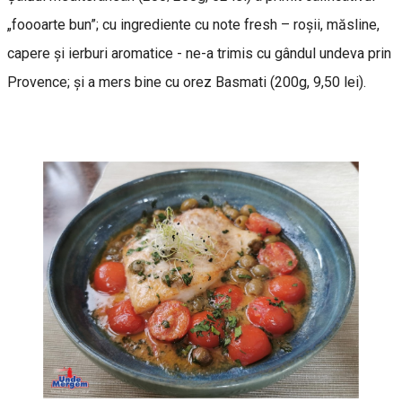
„foooarte bun”; cu ingrediente cu note fresh – roșii, măsline,
capere și ierburi aromatice - ne-a trimis cu gândul undeva prin
Provence; și a mers bine cu orez Basmati (200g, 9,50 lei).