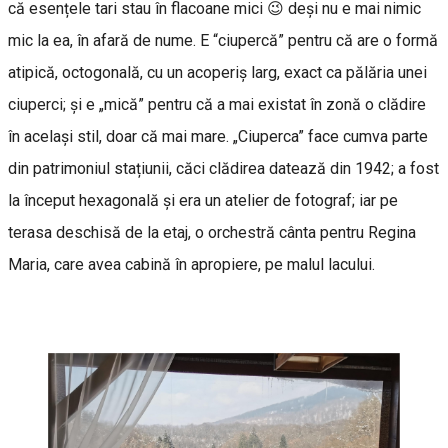
că esențele tari stau în flacoane mici 😉 deși nu e mai nimic
mic la ea, în afară de nume. E “ciupercă” pentru că are o formă
atipică, octogonală, cu un acoperiș larg, exact ca pălăria unei
ciuperci; și e „mică” pentru că a mai existat în zonă o clădire
în același stil, doar că mai mare. „Ciuperca” face cumva parte
din patrimoniul stațiunii, căci clădirea datează din 1942; a fost
la început hexagonală și era un atelier de fotograf; iar pe
terasa deschisă de la etaj, o orchestră cânta pentru Regina
Maria, care avea cabină în apropiere, pe malul lacului.