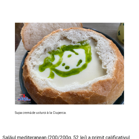
Supa cremă de usturoi à la Ciuperca.
Șalăul mediteranean (200/200g, 52 lei) a primit calificativul