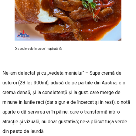
O asociere delicios de inspirată 😋
Ne-am delectat și cu „vedeta meniului” – Supa cremă de
usturoi (28 lei, 300ml); adusă de pe pârtiile din Austria, e o
cremă densă, și la consistență și la gust, care merge de
minune în lunile reci (dar sigur e de încercat și în rest); o notă
aparte o dă servirea ei în pâine, care o transformă într-o
atracție și vizuală, nu doar gustativă; ne-a plăcut tușa verde
din pesto de leurdă.