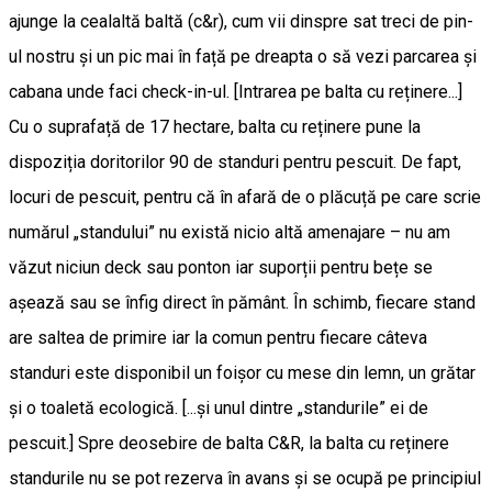
ajunge la cealaltă baltă (c&r), cum vii dinspre sat treci de pin-
ul nostru și un pic mai în față pe dreapta o să vezi parcarea și
cabana unde faci check-in-ul. [Intrarea pe balta cu reținere...]
Cu o suprafață de 17 hectare, balta cu reținere pune la
dispoziția doritorilor 90 de standuri pentru pescuit. De fapt,
locuri de pescuit, pentru că în afară de o plăcuță pe care scrie
numărul „standului” nu există nicio altă amenajare – nu am
văzut niciun deck sau ponton iar suporții pentru bețe se
așează sau se înfig direct în pământ. În schimb, fiecare stand
are saltea de primire iar la comun pentru fiecare câteva
standuri este disponibil un foișor cu mese din lemn, un grătar
și o toaletă ecologică. [...și unul dintre „standurile” ei de
pescuit.] Spre deosebire de balta C&R, la balta cu reținere
standurile nu se pot rezerva în avans și se ocupă pe principiul