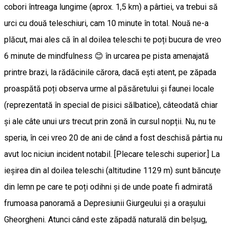
cobori întreaga lungime (aprox. 1,5 km) a pârtiei, va trebui să
urci cu două teleschiuri, cam 10 minute în total. Nouă ne-a
plăcut, mai ales că în al doilea teleschi te poți bucura de vreo
6 minute de mindfulness 😊 în urcarea pe pista amenajată
printre brazi, la rădăcinile cărora, dacă ești atent, pe zăpada
proaspătă poți observa urme al păsăretului și faunei locale
(reprezentată în special de pisici sălbatice), câteodată chiar
și ale câte unui urs trecut prin zonă în cursul nopții. Nu, nu te
speria, în cei vreo 20 de ani de când a fost deschisă pârtia nu
avut loc niciun incident notabil. [Plecare teleschi superior.] La
ieșirea din al doilea teleschi (altitudine 1129 m) sunt băncuțe
din lemn pe care te poți odihni și de unde poate fi admirată
frumoasa panoramă a Depresiunii Giurgeului și a orașului
Gheorgheni. Atunci când este zăpadă naturală din belșug,