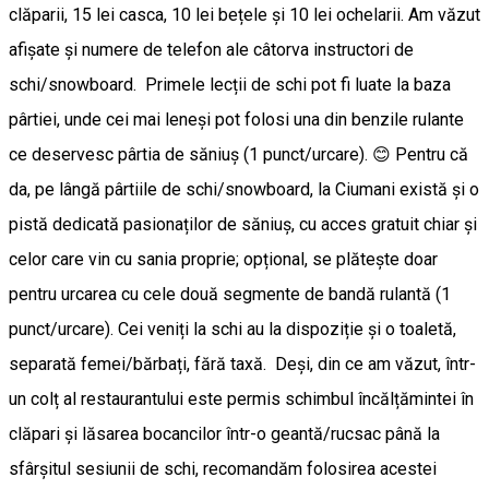
clăparii, 15 lei casca, 10 lei bețele și 10 lei ochelarii. Am văzut
afișate și numere de telefon ale câtorva instructori de
schi/snowboard. Primele lecții de schi pot fi luate la baza
pârtiei, unde cei mai leneși pot folosi una din benzile rulante
ce deservesc pârtia de săniuș (1 punct/urcare). 😊 Pentru că
da, pe lângă pârtiile de schi/snowboard, la Ciumani există și o
pistă dedicată pasionaților de săniuș, cu acces gratuit chiar și
celor care vin cu sania proprie; opțional, se plătește doar
pentru urcarea cu cele două segmente de bandă rulantă (1
punct/urcare). Cei veniți la schi au la dispoziție și o toaletă,
separată femei/bărbați, fără taxă. Deși, din ce am văzut, într-
un colț al restaurantului este permis schimbul încălțămintei în
clăpari și lăsarea bocancilor într-o geantă/rucsac până la
sfârșitul sesiunii de schi, recomandăm folosirea acestei