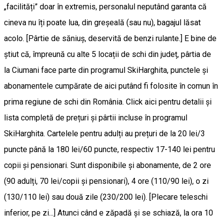
„facilități” doar în extremis, personalul neputând garanta că
cineva nu îți poate lua, din greșeală (sau nu), bagajul lăsat
acolo. [Pârtie de săniuș, deservită de benzi rulante.] E bine de
știut că, împreună cu alte 5 locații de schi din județ, pârtia de
la Ciumani face parte din programul SkiHarghita, punctele și
abonamentele cumpărate de aici putând fi folosite în comun în
prima regiune de schi din România. Click aici pentru detalii și
lista completă de prețuri și pârtii incluse în programul
SkiHarghita. Cartelele pentru adulți au prețuri de la 20 lei/3
puncte până la 180 lei/60 puncte, respectiv 17-140 lei pentru
copii și pensionari. Sunt disponibile și abonamente, de 2 ore
(90 adulți, 70 lei/copii și pensionari), 4 ore (110/90 lei), o zi
(130/110 lei) sau două zile (230/200 lei). [Plecare teleschi
inferior, pe zi...] Atunci când e zăpadă și se schiază, la ora 10