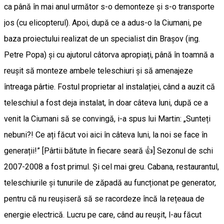
ca până în mai anul următor s-o demonteze și s-o transporte
jos (cu elicopterul). Apoi, după ce a adus-o la Ciumani, pe
baza proiectului realizat de un specialist din Brașov (ing.
Petre Popa) și cu ajutorul câtorva apropiați, până în toamnă a
reușit să monteze ambele teleschiuri și să amenajeze
întreaga pârtie. Fostul proprietar al instalației, când a auzit că
teleschiul a fost deja instalat, în doar câteva luni, după ce a
venit la Ciumani să se convingă, i-a spus lui Martin: „Sunteți
nebuni?! Ce ați făcut voi aici în câteva luni, la noi se face în
generații!” [Pârtii bătute în fiecare seară 👍] Sezonul de schi
2007-2008 a fost primul. Și cel mai greu. Cabana, restaurantul,
teleschiurile și tunurile de zăpadă au funcționat pe generator,
pentru că nu reușiseră să se racordeze încă la rețeaua de
energie electrică. Lucru pe care, când au reușit, l-au făcut