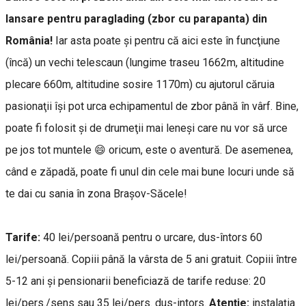
lansare pentru paraglading (zbor cu parapanta) din
România!
Iar asta poate şi pentru că aici este în funcţiune
(încă) un vechi telescaun (lungime traseu 1662m, altitudine
plecare 660m, altitudine sosire 1170m) cu ajutorul căruia
pasionaţii îşi pot urca echipamentul de zbor până în vârf. Bine,
poate fi folosit şi de drumeţii mai leneşi care nu vor să urce
pe jos tot muntele 😄 oricum, este o aventură. De asemenea,
când e zăpadă, poate fi unul din cele mai bune locuri unde să
te dai cu sania în zona Brașov-Săcele!
Tarife:
40 lei/persoană pentru o urcare, dus-întors 60
lei/persoană. Copiii până la vârsta de 5 ani gratuit. Copiii între
5-12 ani şi pensionarii beneficiază de tarife reduse: 20
lei/pers./sens sau 35 lei/pers. dus-intors.
Atenţie:
instalaţia