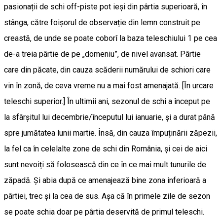
pasionații de schi off-piste pot ieși din pârtia superioară, în
stânga, către foișorul de observație din lemn construit pe
creastă, de unde se poate coborî la baza teleschiului 1 pe cea
de-a treia pârtie de pe „domeniu”, de nivel avansat. Pârtie
care din păcate, din cauza scăderii numărului de schiori care
vin în zonă, de ceva vreme nu a mai fost amenajată. [În urcare
teleschi superior.] În ultimii ani, sezonul de schi a început pe
la sfârșitul lui decembrie/începutul lui ianuarie, și a durat până
spre jumătatea lunii martie. Însă, din cauza împuținării zăpezii,
la fel ca în celelalte zone de schi din România, și cei de aici
sunt nevoiți să folosească din ce în ce mai mult tunurile de
zăpadă. Și abia după ce amenajează bine zona inferioară a
pârtiei, trec și la cea de sus. Așa că în primele zile de sezon
se poate schia doar pe pârtia deservită de primul teleschi.