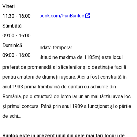
Vineri
https://www.facebook.com/FunBunloc
11:30
-
16:00
Sâmbătă
Despre
09:00
-
16:00
Duminică
- activitate suspendată temporar
09:00
-
16:00
Muntele Bunloc (altitudine maximă de 1185m) este locul
preferat de promenadă al săcelenilor şi o destinaţie facilă
pentru amatorii de drumeţii uşoare. Aici a fost construită în
anul 1933 prima trambulină de sărituri cu schiurile din
România, pe o structură de lemn iar un an mai târziu avea loc
și primul concurs. Până prin anul 1989 a funcţionat şi o pârtie
de schi...
Bunloc este în prezent unul din cele mai tari locuri de