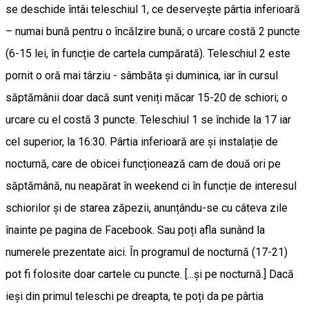
se deschide întâi teleschiul 1, ce deservește pârtia inferioară
– numai bună pentru o încălzire bună; o urcare costă 2 puncte
(6-15 lei, în funcție de cartela cumpărată). Teleschiul 2 este
pornit o oră mai târziu - sâmbăta și duminica, iar în cursul
săptămânii doar dacă sunt veniți măcar 15-20 de schiori; o
urcare cu el costă 3 puncte. Teleschiul 1 se închide la 17 iar
cel superior, la 16:30. Pârtia inferioară are și instalație de
nocturnă, care de obicei funcționează cam de două ori pe
săptămână, nu neapărat în weekend ci în funcție de interesul
schiorilor și de starea zăpezii, anunțându-se cu câteva zile
înainte pe pagina de Facebook. Sau poți afla sunând la
numerele prezentate aici. În programul de nocturnă (17-21)
pot fi folosite doar cartele cu puncte. [...și pe nocturnă.] Dacă
ieși din primul teleschi pe dreapta, te poți da pe pârtia