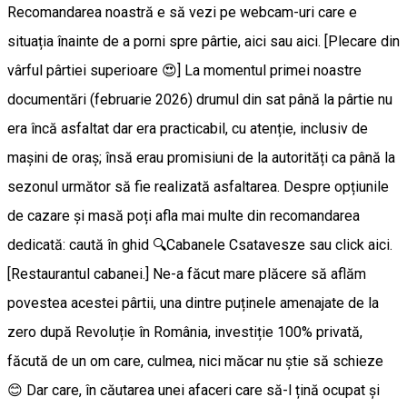
Recomandarea noastră e să vezi pe webcam-uri care e
situația înainte de a porni spre pârtie, aici sau aici. [Plecare din
vârful pârtiei superioare 😍] La momentul primei noastre
documentări (februarie 2026) drumul din sat până la pârtie nu
era încă asfaltat dar era practicabil, cu atenție, inclusiv de
mașini de oraș; însă erau promisiuni de la autorități ca până la
sezonul următor să fie realizată asfaltarea. Despre opțiunile
de cazare și masă poți afla mai multe din recomandarea
dedicată: caută în ghid 🔍Cabanele Csatavesze sau click aici.
[Restaurantul cabanei.] Ne-a făcut mare plăcere să aflăm
povestea acestei pârtii, una dintre puținele amenajate de la
zero după Revoluție în România, investiție 100% privată,
făcută de un om care, culmea, nici măcar nu știe să schieze
😊 Dar care, în căutarea unei afaceri care să-l țină ocupat și