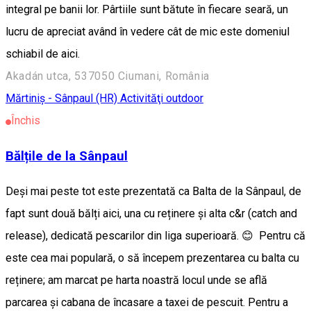
integral pe banii lor. Pârtiile sunt bătute în fiecare seară, un
lucru de apreciat având în vedere cât de mic este domeniul
schiabil de aici.
Akadán utca, 537050 Ciumani, România
Mărtiniș - Sânpaul (HR)
Activităţi outdoor
Închis
Bălțile de la Sânpaul
Deși mai peste tot este prezentată ca Balta de la Sânpaul, de
fapt sunt două bălți aici, una cu reținere și alta c&r (catch and
release), dedicată pescarilor din liga superioară. 😊 Pentru că
este cea mai populară, o să începem prezentarea cu balta cu
reținere; am marcat pe harta noastră locul unde se află
parcarea și cabana de încasare a taxei de pescuit. Pentru a