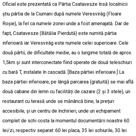
Oficial este prezentată ca Pârtia Csatavesze însă localnicii
știu pârtia de la Ciumani după numele Veresvirág (Floare
Roșie), la fel ca numele zonei unde a fost amenajată. Dar de
fapt, Csatavesze (Bătălia Pierdută) este numită pârtia
inferioară iar Veresvirág este numele celei superioare. Cele
două pârtii, de dificultate medie, au o lungime totală de aprox.
1,5km și sunt interconectate fiind operate de două teleschiuri
cu bară T, instalate în cascadă. [Baza pârtiei inferioare.] La
baza pârtiei inferioare, pe lângă parcarea (gratuită) se mai află
două cabane din lemn cu facilități de cazare (2 și 3 stele), un
restaurant cu terasă unde se mănâncă bine, la prețuri
accesibile, și un centru de închirieri, unde un echipament
complet de schi costa la momentul documentării noastre 60
lei/zi, respectiv separat: 60 lei placa, 35 lei schiurile, 30 lei