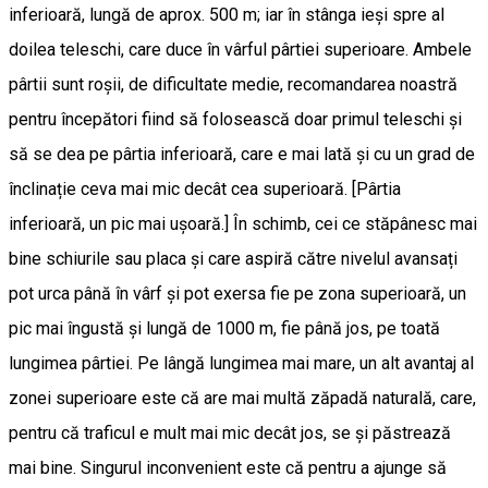
inferioară, lungă de aprox. 500 m; iar în stânga ieși spre al
doilea teleschi, care duce în vârful pârtiei superioare. Ambele
pârtii sunt roșii, de dificultate medie, recomandarea noastră
pentru începători fiind să folosească doar primul teleschi și
să se dea pe pârtia inferioară, care e mai lată și cu un grad de
înclinație ceva mai mic decât cea superioară. [Pârtia
inferioară, un pic mai ușoară.] În schimb, cei ce stăpânesc mai
bine schiurile sau placa și care aspiră către nivelul avansați
pot urca până în vârf și pot exersa fie pe zona superioară, un
pic mai îngustă și lungă de 1000 m, fie până jos, pe toată
lungimea pârtiei. Pe lângă lungimea mai mare, un alt avantaj al
zonei superioare este că are mai multă zăpadă naturală, care,
pentru că traficul e mult mai mic decât jos, se și păstrează
mai bine. Singurul inconvenient este că pentru a ajunge să