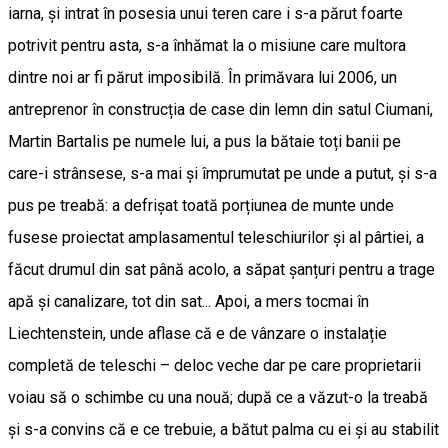
iarna, și intrat în posesia unui teren care i s-a părut foarte
potrivit pentru asta, s-a înhămat la o misiune care multora
dintre noi ar fi părut imposibilă. În primăvara lui 2006, un
antreprenor în construcția de case din lemn din satul Ciumani,
Martin Bartalis pe numele lui, a pus la bătaie toți banii pe
care-i strânsese, s-a mai și împrumutat pe unde a putut, și s-a
pus pe treabă: a defrișat toată porțiunea de munte unde
fusese proiectat amplasamentul teleschiurilor și al pârtiei, a
făcut drumul din sat până acolo, a săpat șanțuri pentru a trage
apă și canalizare, tot din sat... Apoi, a mers tocmai în
Liechtenstein, unde aflase că e de vânzare o instalație
completă de teleschi – deloc veche dar pe care proprietarii
voiau să o schimbe cu una nouă; după ce a văzut-o la treabă
și s-a convins că e ce trebuie, a bătut palma cu ei și au stabilit