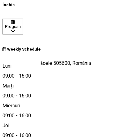
Închis
Program
Weekly Schedule
Str. Bunloc 185, Săcele 505600, România
Luni
09:00
-
16:00
Marți
Hartă
09:00
-
16:00
Miercuri
09:00
-
16:00
0268259585
Joi
09:00
-
16:00