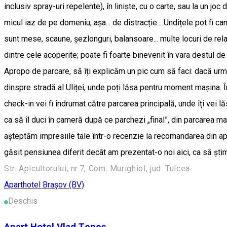
Str. Apicultorului, nr.7, Com. Murighiol, jud. Tulcea
Aparthotel
Braşov (BV)
Deschis