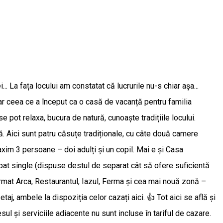
i. Complexul este potrivit pentru team building-uri, conferințe, evenimente; situații în care se poate oferi exclusivitate pe complex. Personalul este numeros și săritor; dar și treaba este multă, așa că au implementat și alternativa asistenței pe WhatsApp, deci orice nevoie/problemă/întrebare ai, poți trimite un mesaj la numărul dedicat și ți se va răspunde prompt. [Zona de cinema din Arcă.] Ferma este cu certitudine punctul principal de atracție pentru copii; dar nu numai... 😊 Și nouă ne-a făcut plăcere să admirăm superbii cai și poneii sau să hrănim iepurașii și ne-au distrat fețele caraghioase și numele în vogă ale lamelor; pe lâgă astea, mai sunt păsări de curte (care furnizează și ouă pentru complex), căței și chiar și două lebede. Caii și poneii nu au dar rol „decorativ”; cu ei se pot organiza plimbări în manej sau în curte (ponei) sau cu șareta/trăsura, dimineața sau seara, când e mai răcoare și mai confortabil și pentru cal și pentru clienți, preț de 15-20 de minute, în împrejurimi. Spațiile sunt bine delimitate, totul se desfășoară în condiții de siguranță și este permis și accesul cu animale de companie. [Whazaaa!!! 😀] Cadrul natural ofertant face posibile numeroase activități – caiac, ciclism, plimbări cu barca, pescuit. Sunt disponibile două caiace mari, în care pot merge doi adulți și un copil; primești echipament (veste, padelă) și preț de două ore, contra cost, cu instructor sau fără (e preferabil să ai experiență), poți străbate lacurile liniștite din apropiere sau canalele Deltei. Bicicletele sunt gratuite și o opțiune foarte bună de a face mișcare și a descoperi locuri pitorești din împrejurimi. Dacă practici vreun sport pentru care vrei să vii cu echipamentul propriu, nu-i problemă, pentru că există spațiu de depozitare pentru el, cu supraveghere video. [Bune pentru plimbări scurte.] Sunt disponibile și mai multe bărci cu motor, de la 4 la 12 locuri, cu care se pot organiza ieșiri la pescuit, excursii private, cu skipper sau excursii de grup, de durate variate, catre diverse destinații. Prețurile variază în funcție de tipul de excursie preferat și de distanță (o plimbare până la Sulina costă 250 lei/pers. iar o excursie de o zi cu skipper privat poate ajunge la 900 lei + contravaloarea combustibilului). Personalul de la recepție îți va oferi cu plăcere toate detaliile. Plecarea se face din portul de ambarcațiuni din Murighiol aflat cam la 5 minute de mers cu mașina. [„Nava-amiral” a flotei 5 Chirpici.] Dacă preferi să-ți petreci timpul în incintă, ai la dispoziție piscina cu șezlonguri confortabile și umbrele de soare, locuri de joacă pentru copii, leagăn, masă de ping-pong, badminton, mingi; în Arcă e Zona Cinema, unde poți accesa platforme de streaming sau urmări un film din colecția proprie 5 Chirpici, ori dacă ești gamer, poate găsești ceva interesant de făcut la Play Station sau Xbox, ori mai nostalgic - jocuri arcade. Tot în Arcă, la etaj am văzut două mese pentru jocuri de cărți, o cutie cu table/șah. Sau te poți pur și simplu relaxa la umbră, în Foișor (unde am găsit disponibile inclusiv spray-uri repelente),