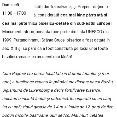
Duminică
Ca multe alte localități din Transilvania, și Prejmer deține o
11:00
-
17:00
biserică fortificată, considerată
cea mai bine păstrată și
cea mai puternică biserică-cetate din sud-estul Europei
.
Monument istoric, aceasta face parte din lista UNESCO din
1999. Purtând hramul Sfânta Cruce, biserica a fost datată în
sec. XIII și se pare că a fost construită pe locul unei foste
bazilici romane, cu un secol mai tânără.
Cum Prejmer era prima localitate în drumul tătarilor şi mai
apoi, a turcilor ce veneau în prădăciune dinspre pasul Buzău,
Sigismund de Luxemburg a decis fortificarea bisericii,
ridicând o incintă înaltă și puternică, înconjurată cu un șanț
lat cu apă; ziduri groase de 3-4 m și înalte de 12, porți de fier,
poduri mobile, bastioane, guri de foc. Mai mult, cetatea