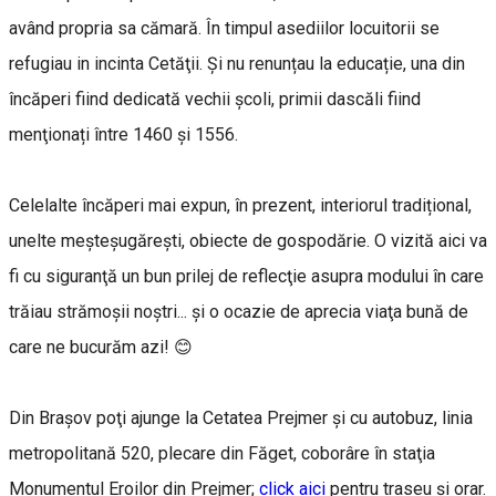
având propria sa cămară. În timpul asediilor locuitorii se
refugiau in incinta Cetăţii. Și nu renunțau la educație, una din
încăperi fiind dedicată vechii școli, primii dascăli fiind
menţionați între 1460 și 1556.
Celelalte încăperi mai expun, în prezent, interiorul tradițional,
unelte meșteșugărești, obiecte de gospodărie. O vizită aici va
fi cu siguranţă un bun prilej de reflecţie asupra modului în care
trăiau strămoşii noştri... şi o ocazie de aprecia viaţa bună de
care ne bucurăm azi! 😊
Din Braşov poţi ajunge la Cetatea Prejmer şi cu autobuz, linia
metropolitană 520, plecare din Făget, coborâre în staţia
Monumentul Eroilor din Prejmer;
click aici
pentru traseu și orar.