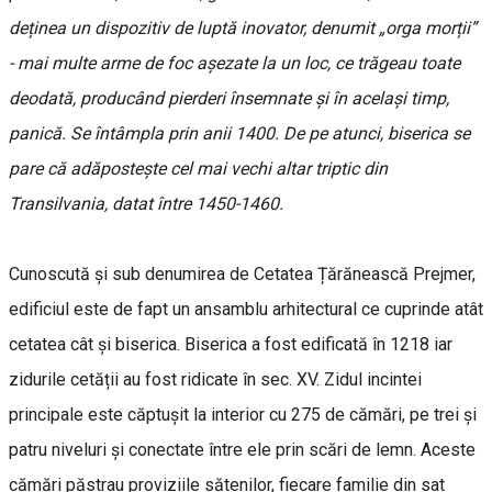
deținea un dispozitiv de luptă inovator, denumit „orga morții”
- mai multe arme de foc așezate la un loc, ce trăgeau toate
deodată, producând pierderi însemnate și în același timp,
panică. Se întâmpla prin anii 1400. De pe atunci, biserica se
pare că adăpostește cel mai vechi altar triptic din
Transilvania, datat între 1450-1460.
Cunoscută și sub denumirea de Cetatea Țărănească Prejmer,
edificiul este de fapt un ansamblu arhitectural ce cuprinde atât
cetatea cât și biserica. Biserica a fost edificată în 1218 iar
zidurile cetății au fost ridicate în sec. XV. Zidul incintei
principale este căptuşit la interior cu 275 de cămări, pe trei şi
patru niveluri și conectate între ele prin scări de lemn. Aceste
cămări păstrau proviziile sătenilor, fiecare familie din sat