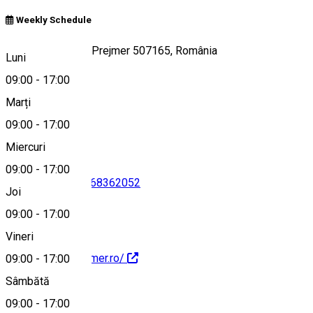
Weekly Schedule
Strada Mare 495, Prejmer 507165, România
Luni
09:00
-
17:00
Marți
Hartă
09:00
-
17:00
Miercuri
09:00
-
17:00
0774520512
•
0268362052
Joi
09:00
-
17:00
Vineri
http://cetateaprejmer.ro/
09:00
-
17:00
Sâmbătă
Despre
09:00
-
17:00