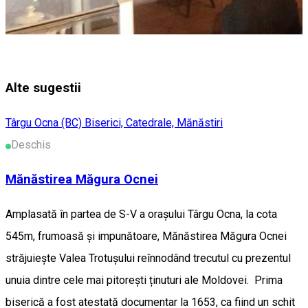
Alte sugestii
Târgu Ocna (BC)
Biserici, Catedrale, Mănăstiri
Deschis
Mănăstirea Măgura Ocnei
Amplasată în partea de S-V a orașului Târgu Ocna, la cota
545m, frumoasă și impunătoare, Mănăstirea Măgura Ocnei
străjuiește Valea Trotușului reînnodând trecutul cu prezentul
unuia dintre cele mai pitorești ținuturi ale Moldovei. Prima
biserică a fost atestată documentar la 1653, ca fiind un schit