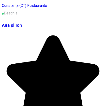
Constanța (CT)
Restaurante
Deschis
Ana și Ion