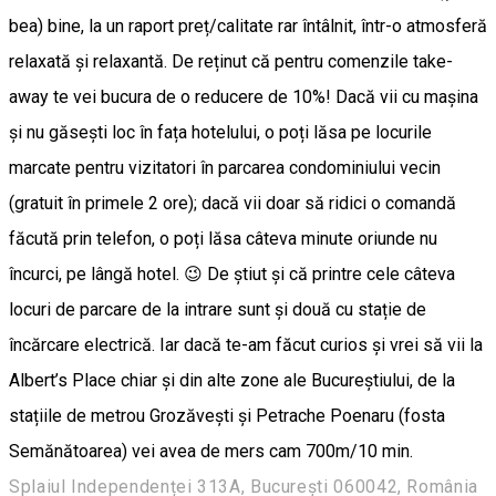
Splaiul Independenței 313A, București 060042, România