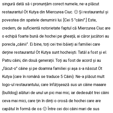
singură dată să-i pronunțăm corect numele, ne-a plăcut
restaurantul Öt Kutya din Miercurea Ciuc. 🙂 Și restaurantul și
povestea din spatele denumirii lui. [Cei 5 "câini".] Este,
credem, de suficientă notorietate faptul că Miercurea Ciuc are
o echipă foarte bună de hochei pe gheață; ai căror jucători au
porecla „câinii”. Ei bine, toți cei trei băieți ai familiei care
deține restaurantul Öt Kutya sunt hocheiști. Tatăl a fost și el.
Patru câini, din două generații. Toți au fost de acord și au
„făcut-o” câine și pe doamna familiei și așa s-a născut Öt
Kutya (care în română se traduce 5 Câini). Ne-a plăcut mult
logo-ul restaurantului, care înfățișează sus un câine maaare
(bulldog) alături de unul un pic mai mic; iar dedesubt trei câini
ceva mai mici, care țin în dinți o crosă de hochei care are
capătul în formă de os 🙂 Între cei doi câini mari de sus