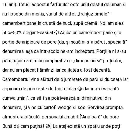
16 ani). Totuși aspectul farfuriilor este unul destul de urban și
nu lipsesc din meniu, variat de altfel, „franțuzismele” -
camembert pane în crustă de nuci, supă cremă. Noi am ales
50%-50% elegant-casual 🙂 Adică un camembert pane și o
porție de aripioare de porc (da, și nouă ni s-a părut „specială”
denumirea, așa că într-acolo ne-am îndreptat). Porțiile ni s-au
părut ușor cam mici comparativ cu „dimensiunea” prețurilor,
dar nu am plecat flămânzi iar calitatea a fost decentă.
Camembertul vine alături de o jumătate de pară și dulceață iar
aripioara de porc este de fapt ciolan 😉 dar într-o variantă
cumva „mini”, ca să i se potrivească și diminutivul din
denumire, și vine cu cartofi wedge și sos. Servirea promptă,
atmosfera plăcută, personalul amabil. ["Aripioară" de porc.
Bună da' cam puţină! 😃] La etaj există un spaţiu unde poţi