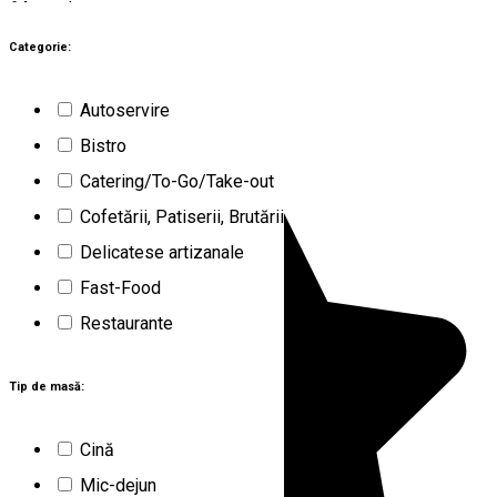
64
rezultate
Miercurea Ciuc (HR)
Restaurante
Categorie:
Deschis
Autoservire
5t Kutya / 5 Câini
Bistro
Catering/To-Go/Take-out
Cofetării, Patiserii, Brutării
Delicatese artizanale
Fast-Food
Restaurante
Tip de masă:
Cină
Mic-dejun