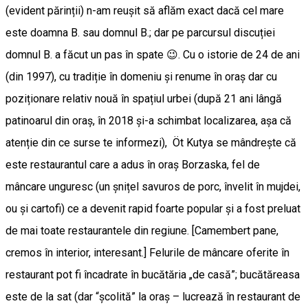
(evident părinții) n-am reușit să aflăm exact dacă cel mare
este doamna B. sau domnul B.; dar pe parcursul discuției
domnul B. a făcut un pas în spate 😉. Cu o istorie de 24 de ani
(din 1997), cu tradiție în domeniu și renume în oraș dar cu
poziționare relativ nouă în spațiul urbei (după 21 ani lângă
patinoarul din oraș, în 2018 și-a schimbat localizarea, așa că
atenție din ce surse te informezi), Öt Kutya se mândreşte că
este restaurantul care a adus în oraș Borzaska, fel de
mâncare unguresc (un șnițel savuros de porc, învelit în mujdei,
ou și cartofi) ce a devenit rapid foarte popular și a fost preluat
de mai toate restaurantele din regiune. [Camembert pane,
cremos în interior, interesant.] Felurile de mâncare oferite în
restaurant pot fi încadrate în bucătăria „de casă”; bucătăreasa
este de la sat (dar “școlită” la oraș – lucrează în restaurant de