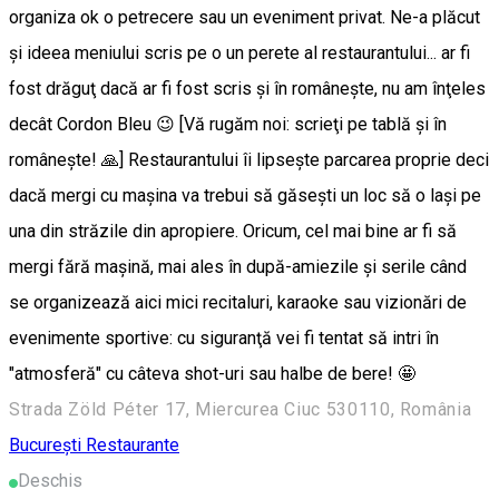
organiza ok o petrecere sau un eveniment privat. Ne-a plăcut
şi ideea meniului scris pe o un perete al restaurantului... ar fi
fost drăguţ dacă ar fi fost scris şi în româneşte, nu am înţeles
decât Cordon Bleu 😉 [Vă rugăm noi: scrieţi pe tablă şi în
româneşte! 🙏] Restaurantului îi lipsește parcarea proprie deci
dacă mergi cu mașina va trebui să găsești un loc să o lași pe
una din străzile din apropiere. Oricum, cel mai bine ar fi să
mergi fără maşină, mai ales în după-amiezile şi serile când
se organizează aici mici recitaluri, karaoke sau vizionări de
evenimente sportive: cu siguranţă vei fi tentat să intri în
"atmosferă" cu câteva shot-uri sau halbe de bere! 🤩
Strada Zöld Péter 17, Miercurea Ciuc 530110, România
București
Restaurante
Deschis