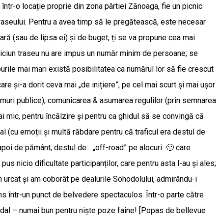
într-o locație proprie din zona pârtiei Zănoaga, fie un picnic
traseului. Pentru a avea timp să le pregătească, este necesar
ră (sau de lipsa ei) și de buget, ți se va propune cea mai
ic, niciun traseu nu are impus un număr minim de persoane; se
urile mai mari există posibilitatea ca numărul lor să fie crescut
re și-a dorit ceva mai „de inițiere”, pe cel mai scurt și mai ușor
rumuri publice), comunicarea & asumarea regulilor (prin semnarea
 mai mic, pentru încălzire și pentru ca ghidul să se convingă că
nal (cu emoții și multă răbdare pentru că traficul era destul de
 apoi de pământ, destul de... „off-road” pe alocuri 🙂 care
s nicio dificultate participanților, care pentru asta l-au și ales;
urcat și am coborât pe dealurile Sohodolului, admirându-i
juns într-un punct de belvedere spectaculos. Într-o parte către
fundal – numai bun pentru niște poze faine! [Popas de bellevue