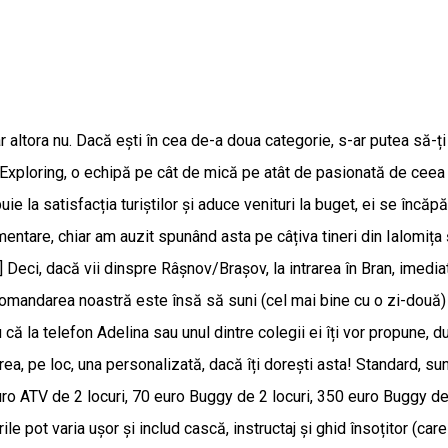
iar altora nu. Dacă ești în cea de-a doua categorie, s-ar putea să
xploring, o echipă pe cât de mică pe atât de pasionată de ceea ce
ie la satisfacția turiștilor și aduce venituri la buget, ei se încă
ntare, chiar am auzit spunând asta pe câțiva tineri din Ialomița ș
.] Deci, dacă vii dinspre Râșnov/Brașov, la intrarea în Bran, imedi
comandarea noastră este însă să suni (cel mai bine cu o zi-două) î
 că la telefon Adelina sau unul dintre colegii ei îți vor propune, 
crea, pe loc, una personalizată, dacă îți dorești asta! Standard, su
uro ATV de 2 locuri, 70 euro Buggy de 2 locuri, 350 euro Buggy de 
e pot varia ușor și includ cască, instructaj și ghid însoțitor (ca