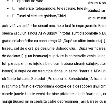
Sporturi de vară
grupului. Traseele mai lungi de două ore, dacă au minimum 4 parti
Teleferice, telegondole, telescaune, teleski
într-un loc pitoresc de pe traseu; include mâncare, o băutură i
Tururi şi circuite ghidate/Ghizi
să programezi/să rezervi traseele cu prânz sau picnic cu minimum
potrivită variantă - fie circuit mic, fie o tură în împrejurimile
pleacă și cu un singur ATV/Buggy. În total, sunt disponibile 6 B
grație colaborărilor cu concurența 😉 [După un ultim instructaj..
traseu, cel de o oră, pe dealurile Sohodolului. După verificare
de declarații) și un instructaj cu privire la comenzile vehiculelor
toți participanții au înțeles bine cum trebuie struniți căluții-pu
intens) și după ce am trecut pe lângă un semn ”interzis ATV-urilor
străbate tot satul Sohodol. [Pe dealurile Sohodolului.] A fost mai
în schimb a fost o extraordinară ocazie de a descoperi unul di
casele (unele foarte vechi dar bine păstrate, altele foarte noi, c
munții Bucegi iar în cealaltă către depresiunea Țării Bârsei, cu