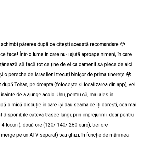
-ți schimbi părerea după ce citești această recomandare 😊
 face! Într-o lume în care nu-i ajută aproape nimeni, în care
pățânează să facă tot ce ține de ei ca oamenii să plece de aici
i o pereche de israelieni trecuți binișor de prima tinerețe 🤩
at după Tohan, pe dreapta (folosește și localizarea din app), vei
nainte de a ajunge acolo. Unu, pentru că, mai ales în
după o mică discuție în care își dau seama ce îți dorești, cea mai
nt disponibile câteva trasee lungi, prin împrejurimi, doar pentru
4 locuri ), două ore (120/ 140/ 280 euro), trei ore
re merge pe un ATV separat) sau ghizi, în funcție de mărimea