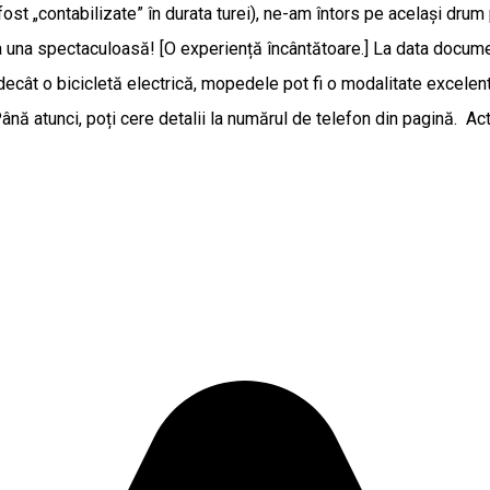
ost „contabilizate” în durata turei), ne-am întors pe același drum
a una spectaculoasă! [O experiență încântătoare.] La data documen
 decât o bicicletă electrică, mopedele pot fi o modalitate excelen
nă atunci, poți cere detalii la numărul de telefon din pagină. Ac