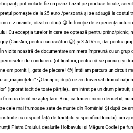
cipanți, pot include fie un prânz bazat pe produse locale, servit 
ar prețul pornește de la 25 euro /persoană și se adaugă la costul 
 o zi înainte, ideal cu două 😉 În funcție de experiența anterioa
 Branului. Cu excepția turelor în care se optează pentru prânz/picn
uggy (Can-Am, pentru cunoscători 😉) și 3 ATV-uri, dar pentru grup
.] În vizita noastră de documentare am mers împreună cu un grup ca
a permiselor de conducere (obligatorii, pentru că se parcurg și d
, ne-am pornit. [...gata de plecare! 😍] Întâi am parcurs un circuit
tere ai „mașinuțelor” 🙂 Iar apoi, după ce am traversat drumul națio
” (ignorat tacit de toate părțile)... am intrat pe un drum pietruit,
 frumos decât ne așteptam. Bine, ca traseu, nimic deosebit, nu a pu
ntre cele mai frumoase sate de munte din România! Și după ce am 
onstruite cu respect față de tradițiile și specificul locului), am a
 munții Piatra Craiului, dealurile Holbavului și Măgura Codlei pe 