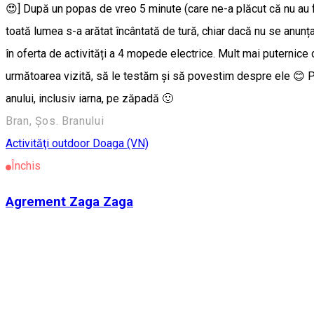
😍] După un popas de vreo 5 minute (care ne-a plăcut că nu au f
toată lumea s-a arătat încântată de tură, chiar dacă nu se anunț
în oferta de activități a 4 mopede electrice. Mult mai puternice
următoarea vizită, să le testăm și să povestim despre ele 😊 Pâ
anului, inclusiv iarna, pe zăpadă 🙂
Bran, Șos. Branului
Activităţi outdoor
Doaga (VN)
Închis
Agrement Zaga Zaga